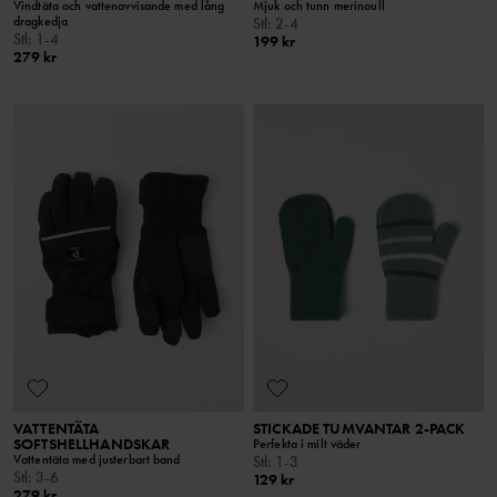
Vindtäta och vattenavvisande med lång
Mjuk och tunn merinoull
dragkedja
Stl
:
2-4
Stl
:
1-4
199 kr
279 kr
VATTENTÄTA
STICKADE TUMVANTAR 2-PACK
SOFTSHELLHANDSKAR
Perfekta i milt väder
Vattentäta med justerbart band
Stl
:
1-3
Stl
:
3-6
129 kr
279 kr