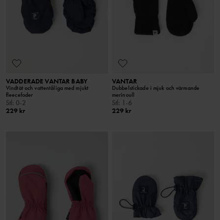
VADDERADE VANTAR BABY
VANTAR
Vindtät och vattentåliga med mjukt
Dubbelstickade i mjuk och värmande
fleecefoder
merinoull
Stl
:
0-2
Stl
:
1-6
229 kr
229 kr