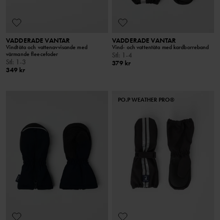
VADDERADE VANTAR
VADDERADE VANTAR
Vindtäta och vattenavvisande med
Vind- och vattentäta med kardborreband
värmande fleecefoder
Stl
:
1-4
Stl
:
1-3
379 kr
349 kr
PO.P WEATHER PRO®