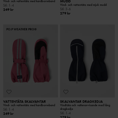
MUDD
Vind- och vattentäta med kardborreband
Vind- och vattentäta med mjuk mudd
Stl
:
1-4
Stl
:
3-6
249 kr
279 kr
PO.P WEATHER PRO®
VATTENTÄTA SKALVANTAR
SKALVANTAR DRAGKEDJA
Vind- och vattentäta med kardborreband
Vindtäta och vattenavvisande med lång
dragkedja
Stl
:
1-4
Stl
:
1-4
249 kr
279 kr