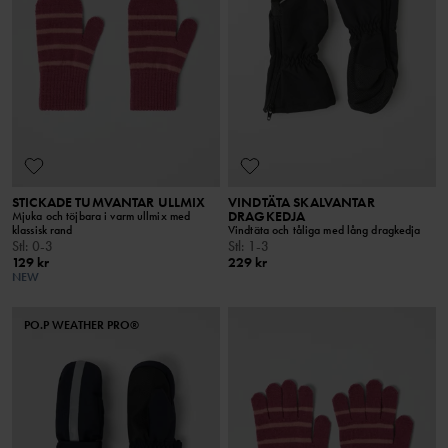
STICKADE TUMVANTAR ULLMIX
VINDTÄTA SKALVANTAR
DRAGKEDJA
Mjuka och töjbara i varm ullmix med
klassisk rand
Vindtäta och tåliga med lång dragkedja
Stl
:
0-3
Stl
:
1-3
129 kr
229 kr
NEW
PO.P WEATHER PRO®