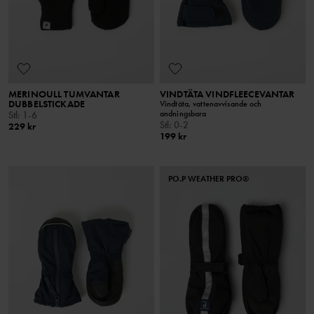
MERINOULL TUMVANTAR
VINDTÄTA VINDFLEECEVANTAR
DUBBELSTICKADE
Vindtäta, vattenavvisande och
andningsbara
Stl
:
1-6
Stl
:
0-2
229 kr
199 kr
PO.P WEATHER PRO®