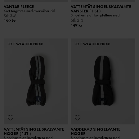
VANTAR FLEECE
VATTENTÄT SINGEL SKALVANTE
VÄNSTER ( 1ST )
Kort torgvante med övervikbar del
Singelvante att komplettera med!
Stl
:
3-6
Stl
:
2-3
199 kr
149 kr
PO.P WEATHER PRO®
PO.P WEATHER PRO®
VATTENTÄT SINGEL SKALVANTE
VADDERAD SINGELVANTE
HÖGER ( 1ST )
HÖGER
Singelvante att komplettera med!
Singelvante att komplettera med!