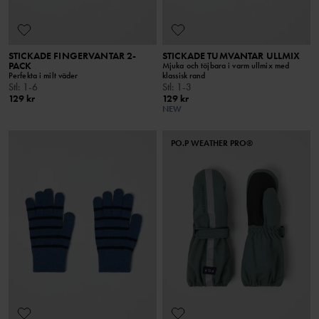
STICKADE FINGERVANTAR 2-
STICKADE TUMVANTAR ULLMIX
PACK
Mjuka och töjbara i varm ullmix med
Perfekta i milt väder
klassisk rand
Stl
:
1-6
Stl
:
1-3
129 kr
129 kr
NEW
PO.P WEATHER PRO®