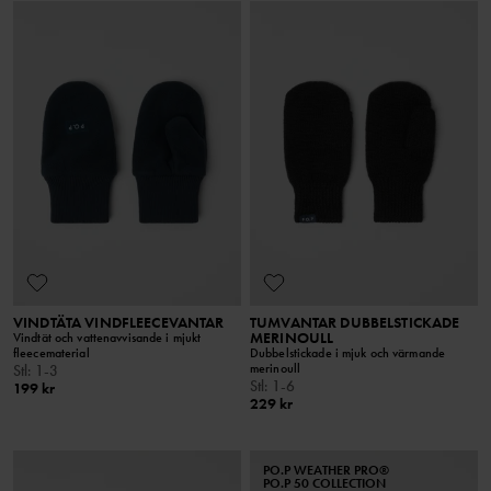
VINDTÄTA VINDFLEECEVANTAR
TUMVANTAR DUBBELSTICKADE
MERINOULL
Vindtät och vattenavvisande i mjukt
fleecematerial
Dubbelstickade i mjuk och värmande
merinoull
Stl
:
1-3
Stl
:
1-6
199 kr
229 kr
PO.P WEATHER PRO®
PO.P 50 COLLECTION