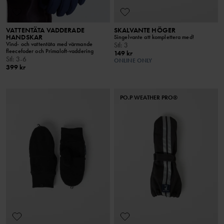
VATTENTÄTA VADDERADE
SKALVANTE HÖGER
HANDSKAR
Singelvante att komplettera med!
Vind- och vattentäta med värmande
Stl
:
3
fleecefoder och Primaloft-vaddering
149 kr
Stl
:
3-6
ONLINE ONLY
399 kr
PO.P WEATHER PRO®