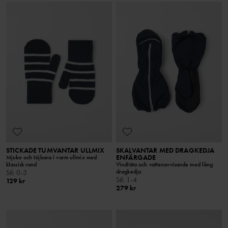
STICKADE TUMVANTAR ULLMIX
SKALVANTAR MED DRAGKEDJA
ENFÄRGADE
Mjuka och töjbara i varm ullmix med
klassisk rand
Vindtäta och vattenavvisande med lång
dragkedja
Stl
:
0-3
Stl
:
1-4
129 kr
279 kr