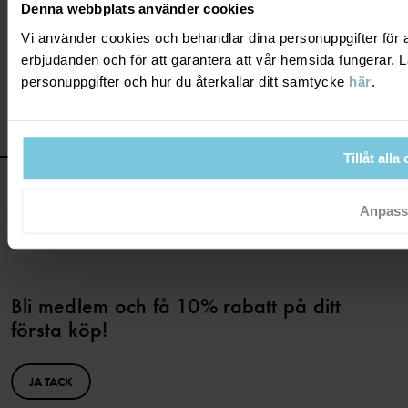
Denna webbplats använder cookies
Komplettera med våra sköna
scarfs
och
mössor
och ditt barn är
Vi använder cookies och behandlar dina personuppgifter för a
redo för många och långa utomhuslekar framöver!
erbjudanden och för att garantera att vår hemsida fungerar.
personuppgifter och hur du återkallar ditt samtycke
här
.
Tillåt alla
Anpass
Bli medlem och få 10% rabatt på ditt
första köp!
JA TACK