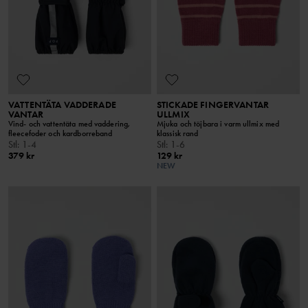
VATTENTÄTA VADDERADE
STICKADE FINGERVANTAR
VANTAR
ULLMIX
Vind- och vattentäta med vaddering,
Mjuka och töjbara i varm ullmix med
fleecefoder och kardborreband
klassisk rand
Stl
:
1-4
Stl
:
1-6
379 kr
129 kr
NEW