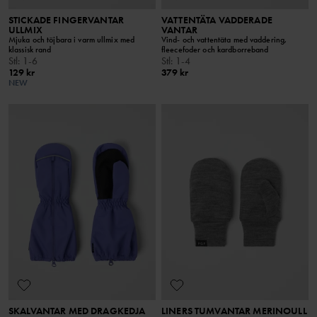
STICKADE FINGERVANTAR
VATTENTÄTA VADDERADE
ULLMIX
VANTAR
Mjuka och töjbara i varm ullmix med
Vind- och vattentäta med vaddering,
klassisk rand
fleecefoder och kardborreband
Stl
:
1-6
Stl
:
1-4
129 kr
379 kr
NEW
SKALVANTAR MED DRAGKEDJA
LINERS TUMVANTAR MERINOULL