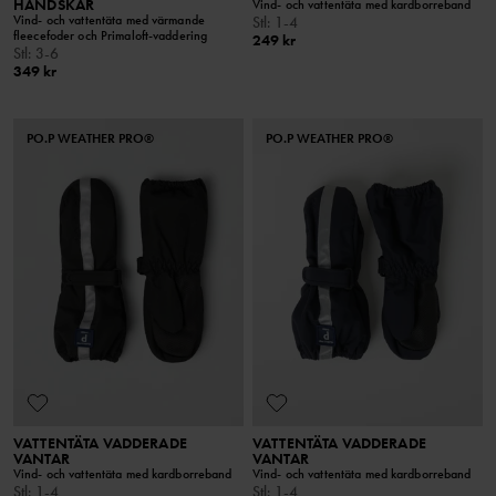
HANDSKAR
Vind- och vattentäta med kardborreband
Vind- och vattentäta med värmande
Stl
:
1-4
fleecefoder och Primaloft-vaddering
249 kr
Stl
:
3-6
349 kr
PO.P WEATHER PRO®
PO.P WEATHER PRO®
VATTENTÄTA VADDERADE
VATTENTÄTA VADDERADE
VANTAR
VANTAR
Vind- och vattentäta med kardborreband
Vind- och vattentäta med kardborreband
Stl
:
1-4
Stl
:
1-4