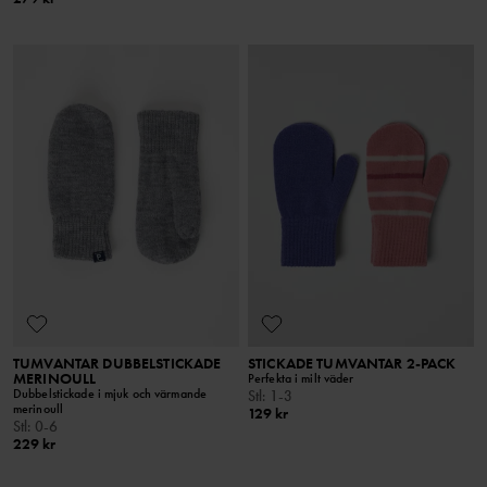
TUMVANTAR DUBBELSTICKADE
STICKADE TUMVANTAR 2-PACK
MERINOULL
Perfekta i milt väder
Dubbelstickade i mjuk och värmande
Stl
:
1-3
merinoull
129 kr
Stl
:
0-6
229 kr