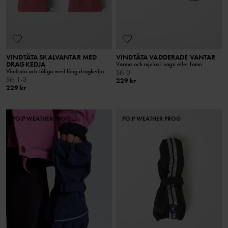
VINDTÄTA SKALVANTAR MED
VINDTÄTA VADDERADE VANTAR
DRAGKEDJA
Varma och mjuka i vagn eller famn
Vindtäta och tåliga med lång dragkedja
Stl
:
0
Stl
:
1-3
229 kr
229 kr
PO.P WEATHER PRO®
PO.P WEATHER PRO®