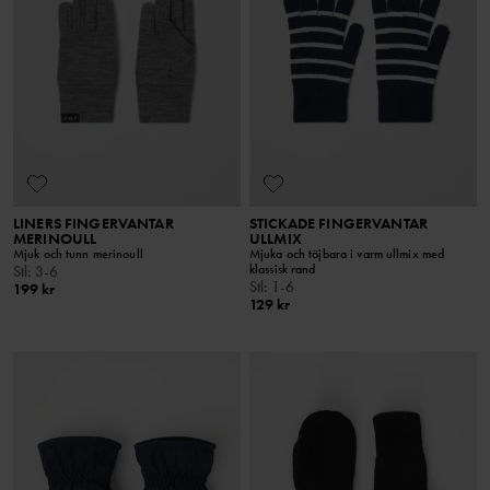
LINERS FINGERVANTAR
STICKADE FINGERVANTAR
MERINOULL
ULLMIX
Mjuk och tunn merinoull
Mjuka och töjbara i varm ullmix med
klassisk rand
Stl
:
3-6
Stl
:
1-6
199 kr
129 kr