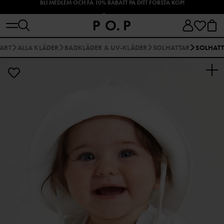
SHOPPA HÖSTENS NYHETER!
TART
ALLA KLÄDER
BADKLÄDER & UV-KLÄDER
SOLHATTAR
SOLHAT