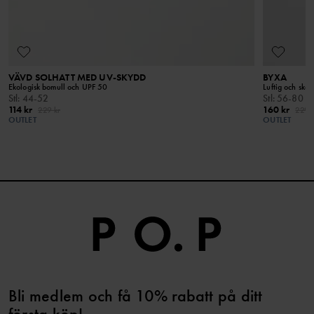
VÄVD SOLHATT MED UV-SKYDD
BYXA
Ekologisk bomull och UPF 50
Luftig och skön
Stl
:
44-52
Stl
:
56-80
114 kr
160 kr
229 kr
229 k
OUTLET
OUTLET
Bli medlem och få 10% rabatt på ditt
första köp!