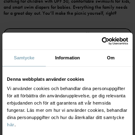
clothing for children with UPF 50, comfortable swimsuits for kids,
and smart swim diapers for babies. Everything the family needs
Artikelnummer
:
60600122
for a great day out. You’ll make the picnic yourself, right?
Tillverkningsland
:
Bangladesh
Fabrik
:
Fakir Apparels Ltd
Läs mer
SPARA TILL WISHLIST
Samtycke
Information
Om
MATERIAL & SKÖTSELRÅD
Denna webbplats använder cookies
Vi använder cookies och behandlar dina personuppgifter
HÅLLBARHET
Material
för att förbättra din användarupplevelse, ge dig relevanta
erbjudanden och för att garantera att vår hemsida
LEVERANS & RETUR
fungerar. Läs mer om hur vi använder cookies, behandlar
95% Cotton Organic
dina personuppgifter och hur du återkallar ditt samtycke
5% Elastane
här
.
Leverans & retur