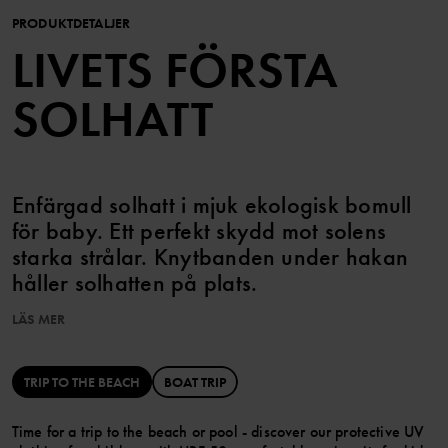
PRODUKTDETALJER
LIVETS FÖRSTA
SOLHATT
Enfärgad solhatt i mjuk ekologisk bomull
för baby. Ett perfekt skydd mot solens
starka strålar. Knytbanden under hakan
håller solhatten på plats.
LÄS MER
TRIP TO THE BEACH
BOAT TRIP
Produktsäkerhet:
KEEP AWAY FROM FIRE
Time for a trip to the beach or pool - discover our protective UV