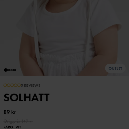
OUTLET
0 REVIEWS
SOLHATT
89 kr
Orig.pris
149 kr
FÄRG
:
VIT