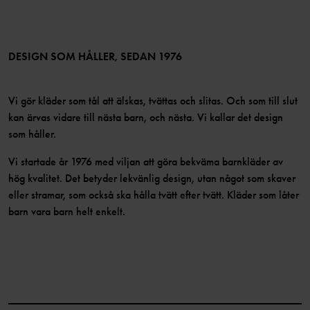
Medlemsförmåner
TikTok
Press
Medlemsvillkor
LinkedIn
Tillgänglighet för webbinnehåll
Bli medlem
DESIGN SOM HÅLLER, SEDAN 1976
Vi gör kläder som tål att älskas, tvättas och slitas. Och som till slut
kan ärvas vidare till nästa barn, och nästa. Vi kallar det design
som håller.
Vi startade år 1976 med viljan att göra bekväma barnkläder av
hög kvalitet. Det betyder lekvänlig design, utan något som skaver
eller stramar, som också ska hålla tvätt efter tvätt. Kläder som låter
barn vara barn helt enkelt.