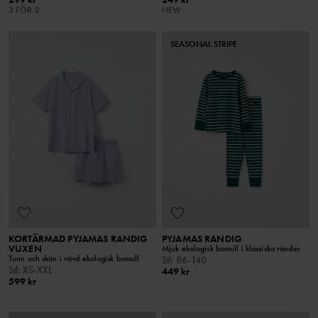
3 FÖR 2
NEW
SEASONAL STRIPE
KORTÄRMAD PYJAMAS RANDIG
PYJAMAS RANDIG
VUXEN
Mjuk ekologisk bomull i klassiska ränder
Tunn och skön i vävd ekologisk bomull
Stl
:
86-140
Stl
:
XS-XXL
449 kr
599 kr