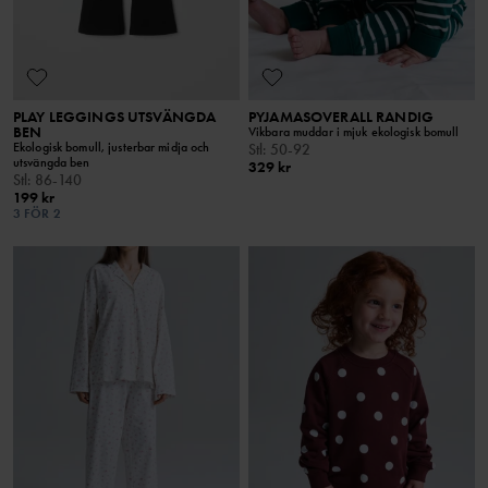
PLAY LEGGINGS UTSVÄNGDA
PYJAMASOVERALL RANDIG
BEN
Vikbara muddar i mjuk ekologisk bomull
Ekologisk bomull, justerbar midja och
Stl
:
50-92
utsvängda ben
329 kr
Stl
:
86-140
199 kr
3 FÖR 2