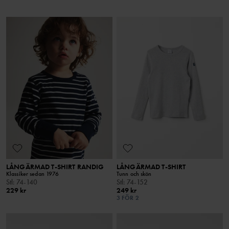
LÅNGÄRMAD T-SHIRT RANDIG
LÅNGÄRMAD T-SHIRT
Klassiker sedan 1976
Tunn och skön
Stl
:
74-140
Stl
:
74-152
229 kr
249 kr
3 FÖR 2