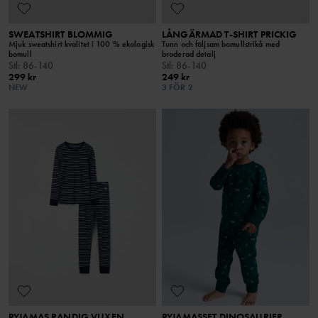
SWEATSHIRT BLOMMIG
LÅNGÄRMAD T-SHIRT PRICKIG
Mjuk sweatshirt kvalitet i 100 % ekologisk
Tunn och följsam bomullstrikå med
bomull
broderad detalj
Stl
:
86-140
Stl
:
86-140
299 kr
249 kr
NEW
3 FÖR 2
PYJAMAS RANDIG VUXEN
PYJAMASSET DINOSAURIER