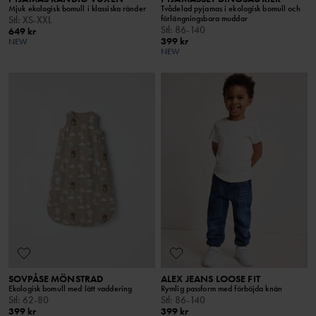
Mjuk ekologisk bomull i klassiska ränder
Tvådelad pyjamas i ekologisk bomull och
förlängningsbara muddar
Stl
:
XS-XXL
Stl
:
86-140
649 kr
399 kr
NEW
NEW
SOVPÅSE MÖNSTRAD
ALEX JEANS LOOSE FIT
Ekologisk bomull med lätt vaddering
Rymlig passform med förböjda knän
Stl
:
62-80
Stl
:
86-140
399 kr
399 kr