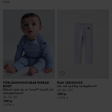
NEW
FÖRLÄNGNINGSBAR RIBBAD
PLAY LEGGINGS
BODY
Lek- och mystålig vardagsfavorit!
Ribbad i mjuk mix av Tencel™ lyocell och
Stl
:
86-140
ekologisk bomull
199 kr
Stl
:
56-80
3 FÖR 2
199 kr
3 FÖR 2