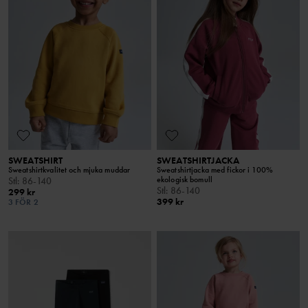
SWEATSHIRT
SWEATSHIRTJACKA
Sweatshirtkvalitet och mjuka muddar
Sweatshirtjacka med fickor i 100%
ekologisk bomull
Stl
:
86-140
Stl
:
86-140
299 kr
399 kr
3 FÖR 2