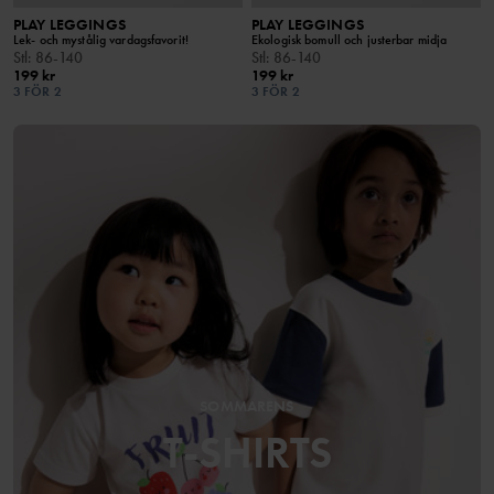
PLAY LEGGINGS
PLAY LEGGINGS
Lek- och mystålig vardagsfavorit!
Ekologisk bomull och justerbar midja
Stl
:
86-140
Stl
:
86-140
199 kr
199 kr
3 FÖR 2
3 FÖR 2
SOMMARENS
T-SHIRTS