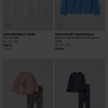
LÅNGÄRMAD T-SHIRT
SWEATSHIRT DRAGKEDJA
Tunn och skön
Mjuk sweatshirtkvalitet med broderad
detalj
Stl
:
74-140
Stl
:
86-140
249 kr
349 kr
3 FÖR 2