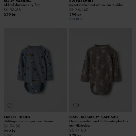
BODY RANDIG
SWEATSHIRT
Älskad klassiker i ny färg
Sweatshirtkvalitet och mjuka muddar
Stl
:
56-68
Stl
:
86-140
229 kr
299 kr
3 FÖR 2
OMLOTTBODY
OMSLAGSBODY KANINER
Förlängningsbar i gren och ärmar
Omslagsmodell med förlängningsbart liv
och vikmuddar
Stl
:
74-80
Stl
:
74-80
229 kr
229 kr
NEW