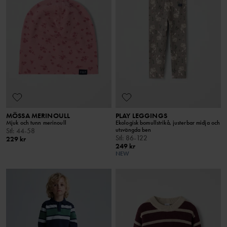
MÖSSA MERINOULL
PLAY LEGGINGS
Mjuk och tunn merinoull
Ekologisk bomullstrikå, justerbar midja och
utsvängda ben
Stl
:
44-58
Stl
:
86-122
229 kr
249 kr
NEW