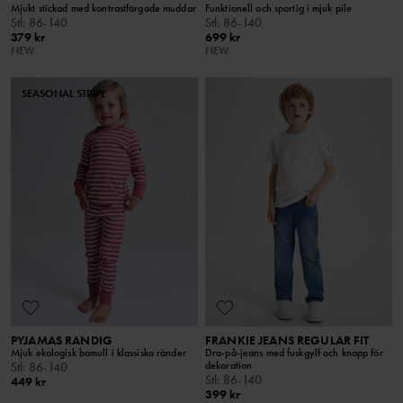
Mjukt stickad med kontrastfärgade muddar
Funktionell och sportig i mjuk pile
Stl
:
86-140
Stl
:
86-140
379 kr
699 kr
NEW
NEW
SEASONAL STRIPE
PYJAMAS RANDIG
FRANKIE JEANS REGULAR FIT
Mjuk ekologisk bomull i klassiska ränder
Dra-på-jeans med fuskgylf och knapp för
dekoration
Stl
:
86-140
Stl
:
86-140
449 kr
399 kr