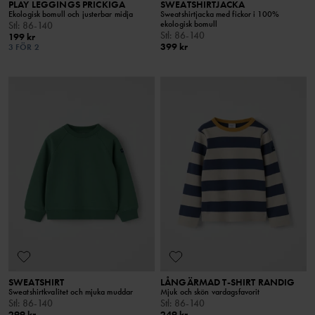
PLAY LEGGINGS PRICKIGA
SWEATSHIRTJACKA
Ekologisk bomull och justerbar midja
Sweatshirtjacka med fickor i 100%
ekologisk bomull
Stl
:
86-140
Stl
:
86-140
199 kr
399 kr
3 FÖR 2
SWEATSHIRT
LÅNGÄRMAD T-SHIRT RANDIG
Sweatshirtkvalitet och mjuka muddar
Mjuk och skön vardagsfavorit
Stl
:
86-140
Stl
:
86-140
299 kr
249 kr