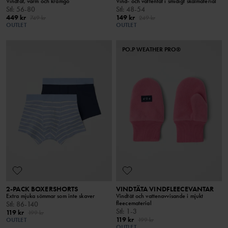
Vindtät, varm och kramgo
Vind- och vattentät i smidigt skalmaterial
Stl
:
56-80
Stl
:
48-54
449 kr
149 kr
749 kr
249 kr
OUTLET
OUTLET
PO.P WEATHER PRO®
2-PACK BOXERSHORTS
VINDTÄTA VINDFLEECEVANTAR
Extra mjuka sömmar som inte skaver
Vindtät och vattenavvisande i mjukt
fleecematerial
Stl
:
86-140
Stl
:
1-3
119 kr
199 kr
119 kr
OUTLET
199 kr
OUTLET