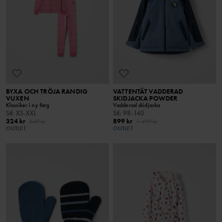
BYXA OCH TRÖJA RANDIG
VATTENTÄT VADDERAD
VUXEN
SKIDJACKA POWDER
Klassiker i ny färg
Vadderad skidjacka
Stl
:
XS-XXL
Stl
:
98-140
324 kr
899 kr
649 kr
1 499 kr
OUTLET
OUTLET