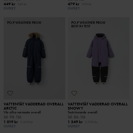
449 kr
479 kr
749 kr
799 kr
OUTLET
OUTLET
PO.P WEATHER PRO®
PO.P WEATHER PRO®
BEST IN TEST
VATTENTÄT VADDERAD OVERALL
VATTENTÄT VADDERAD OVERALL
ARCTIC
SNOWY
Vår allra varmaste overall
Testvinnande overall
Stl
:
98-116
Stl
:
86-116
1 019 kr
1 349 kr
1 699 kr
1 799 kr
OUTLET
OUTLET