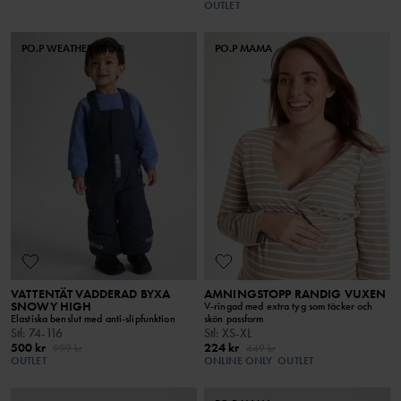
OUTLET
PO.P WEATHER PRO®
PO.P MAMA
VATTENTÄT VADDERAD BYXA
AMNINGSTOPP RANDIG VUXEN
SNOWY HIGH
V-ringad med extra tyg som täcker och
Elastiska benslut med anti-slipfunktion
skön passform
Stl
:
74-116
Stl
:
XS-XL
500 kr
224 kr
999 kr
449 kr
OUTLET
ONLINE ONLY
OUTLET