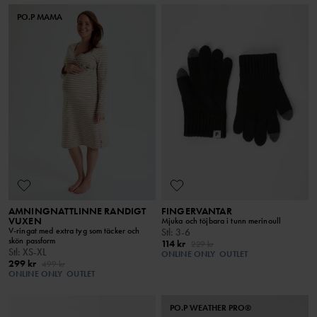
PO.P MAMA
AMNINGNATTLINNE RANDIGT
FINGERVANTAR
VUXEN
Mjuka och töjbara i tunn merinoull
V-ringat med extra tyg som täcker och
Stl
:
3-6
skön passform
114 kr
229 kr
Stl
:
XS-XL
ONLINE ONLY
OUTLET
299 kr
499 kr
ONLINE ONLY
OUTLET
PO.P WEATHER PRO®