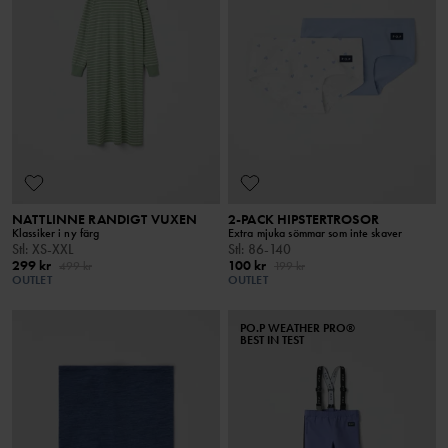
NATTLINNE RANDIGT VUXEN
2-PACK HIPSTERTROSOR
Klassiker i ny färg
Extra mjuka sömmar som inte skaver
Stl
:
XS-XXL
Stl
:
86-140
299 kr
100 kr
499 kr
199 kr
OUTLET
OUTLET
PO.P WEATHER PRO®
BEST IN TEST