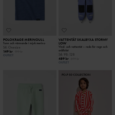
POLOKRAGE MERINOULL
VATTENTÄT SKALBYXA STORMY
LOW
Tunn och värmande i mjuk merino
Vind- och vattentät – redo för regn och
Stl
:
Onesize
snålbåst
149 kr
199 kr
Stl
:
98-128
OUTLET
489 kr
699 kr
OUTLET
PO.P 50 COLLECTION