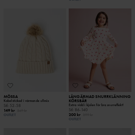
MÖSSA
LÅNGÄRMAD SNURRKLÄNNING
KÖRSBÄR
Kabelstickad i värmande ullmix
Extra vidd i kjolen för bra snurreffekt!
Stl
:
52-58
Stl
:
86-140
149 kr
249 kr
200 kr
OUTLET
399 kr
OUTLET