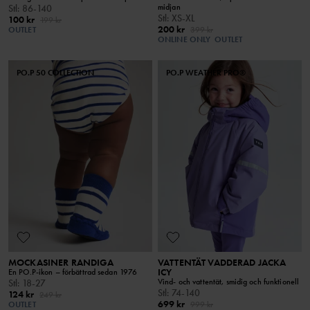
midjan
Stl
:
86-140
Stl
:
XS-XL
100 kr
199 kr
200 kr
OUTLET
399 kr
ONLINE ONLY
OUTLET
PO.P 50 COLLECTION
PO.P WEATHER PRO®
MOCKASINER RANDIGA
VATTENTÄT VADDERAD JACKA
ICY
En PO.P-ikon – förbättrad sedan 1976
Vind- och vattentät, smidig och funktionell
Stl
:
18-27
Stl
:
74-140
124 kr
249 kr
699 kr
OUTLET
999 kr