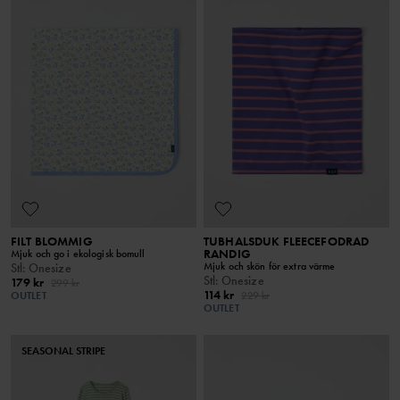
FILT BLOMMIG
TUBHALSDUK FLEECEFODRAD
RANDIG
Mjuk och go i ekologisk bomull
Mjuk och skön för extra värme
Stl
:
Onesize
Stl
:
Onesize
179 kr
299 kr
114 kr
OUTLET
229 kr
OUTLET
SEASONAL STRIPE