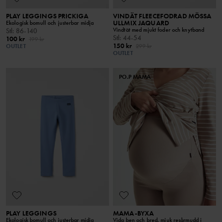
PLAY LEGGINGS PRICKIGA
VINDÄT FLEECEFODRAD MÖSSA
ULLMIX JAQUARD
Ekologisk bomull och justerbar midja
Vindtät med mjukt foder och knytband
Stl
:
86-140
Stl
:
44-54
100 kr
199 kr
150 kr
OUTLET
299 kr
OUTLET
PO.P MAMA
PLAY LEGGINGS
MAMA-BYXA
Ekologisk bomull och justerbar midja
Vida ben och bred, mjuk resårmudd i