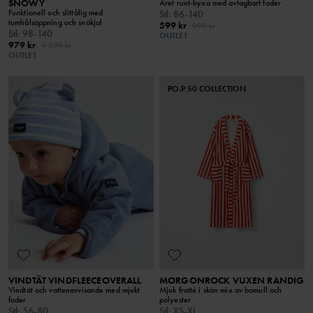
SNOWY
Året runt-byxa med avtagbart foder
Funktionell och slittålig med
Stl
:
86-140
tumhålsöppning och snökjol
599 kr
999 kr
Stl
:
98-140
OUTLET
979 kr
1 399 kr
OUTLET
PO.P 50 COLLECTION
VINDTÄT VINDFLEECEOVERALL
MORGONROCK VUXEN RANDIG
Vindtät och vattenavvisande med mjukt
Mjuk frotté i skön mix av bomull och
foder
polyester
Stl
:
56-80
Stl
:
XS-XL