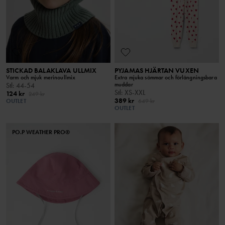
STICKAD BALAKLAVA ULLMIX
PYJAMAS HJÄRTAN VUXEN
Varm och mjuk merinoullmix
Extra mjuka sömmar och förlängningsbara
muddar
Stl
:
44-54
Stl
:
XS-XXL
124 kr
249 kr
389 kr
OUTLET
649 kr
OUTLET
PO.P WEATHER PRO®