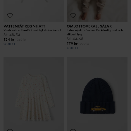
VATTENTÄT REGNHATT
OMLOTTOVERALL SÄLAR
Vind- och vattentät i smidigt skalmaterial
Extra mjuka sömmar för känslig hud och
vikbart tyg
Stl
:
48-54
Stl
:
44-68
124 kr
249 kr
179 kr
OUTLET
299 kr
OUTLET