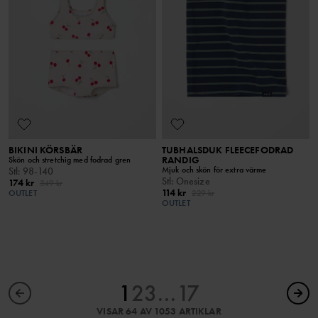
BIKINI KÖRSBÄR
TUBHALSDUK FLEECEFODRAD
RANDIG
Skön och stretchig med fodrad gren
Mjuk och skön för extra värme
Stl
:
98-140
Stl
:
Onesize
174 kr
349 kr
114 kr
OUTLET
229 kr
OUTLET
1
2
3
...
17
VISAR 64 AV 1053 ARTIKLAR