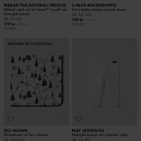
RIBBAD TRIKÅOVERALL PRICKIG
2-PACK BOXERSHORTS
Ribbad i mjuk mix av Tencel™ lyocell och
Extra mjuka sömmar som inte skaver
ekologisk bomull
Stl
:
86-140
Stl
:
56-80
100 kr
199 kr
179 kr
299 kr
OUTLET
OUTLET
MOOMIN 80 COLLECTION
FILT MUMIN
PLAY LEGGINGS
Illustrationer av Tove Jansson
Ekologisk bomull och justerbar midja
Stl
:
Onesize
Stl
:
56-80