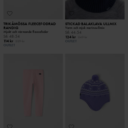
TRIKÅMÖSSA FLEECEFODRAD
STICKAD BALAKLAVA ULLMIX
RANDIG
Varm och mjuk merinoullmix
Mjukt och värmande fleecefoder
Stl
:
44-54
Stl
:
48-54
124 kr
249 kr
114 kr
229 kr
OUTLET
OUTLET