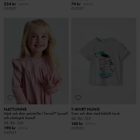
224 kr
74 kr
449 kr
149 kr
OUTLET
OUTLET
NATTLINNE
T-SHIRT HUND
Mjuk och skön pointeille i Tencel™ lyocell
Tunn och skön med lekfullt tryck
och ekologisk bomull
Stl
:
86-122
Stl
:
86-140
140 kr
279 kr
190 kr
379 kr
OUTLET
OUTLET