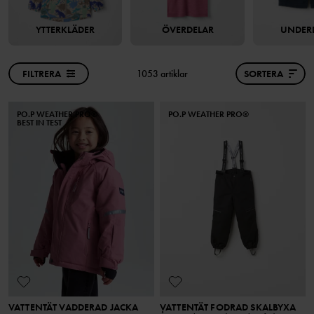
YTTERKLÄDER
ÖVERDELAR
UNDER
FILTRERA
1053 artiklar
SORTERA
PO.P WEATHER PRO®
PO.P WEATHER PRO®
BEST IN TEST
VATTENTÄT VADDERAD JACKA
VATTENTÄT FODRAD SKALBYXA