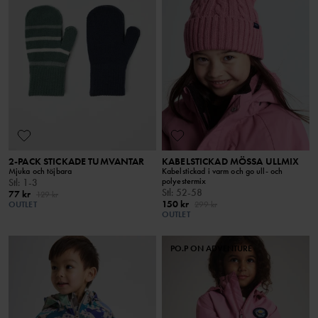
2-PACK STICKADE TUMVANTAR
KABELSTICKAD MÖSSA ULLMIX
Mjuka och töjbara
Kabelstickad i varm och go ull- och
polyestermix
Stl
:
1-3
Stl
:
52-58
77 kr
129 kr
150 kr
OUTLET
299 kr
OUTLET
PO.P ON ADVENTURE