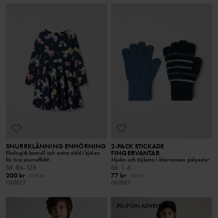
SNURRKLÄNNING ENHÖRNING
2-PACK STICKADE
FINGERVANTAR
Ekologisk bomull och extra vidd i kjolen
för bra snurreffekt!
Mjuka och töjbara i återvunnen polyester
Stl
:
86-128
Stl
:
1-6
200 kr
77 kr
399 kr
129 kr
OUTLET
OUTLET
PO.P ON ADVENTURE