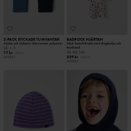
2-PACK STICKADE TUMVANTAR
BADROCK HJÄRTAN
Mjuka och töjbara i återvunnen polyester
Mjuk bomullsfrotté med dragkedja och
knytband
Stl
:
1-3
Stl
:
86-140
77 kr
129 kr
329 kr
OUTLET
549 kr
OUTLET