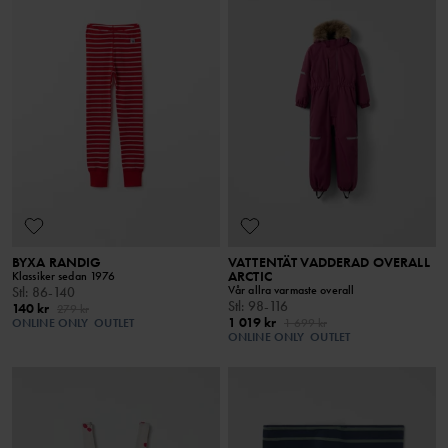
BYXA RANDIG
VATTENTÄT VADDERAD OVERALL
ARCTIC
Klassiker sedan 1976
Vår allra varmaste overall
Stl
:
86-140
Stl
:
98-116
140 kr
279 kr
1 019 kr
ONLINE ONLY
OUTLET
1 699 kr
ONLINE ONLY
OUTLET