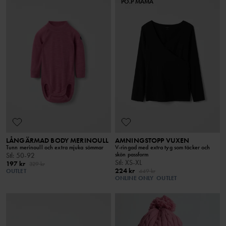
PO.P MAMA
LÅNGÄRMAD BODY MERINOULL
AMNINGSTOPP VUXEN
Tunn merinoull och extra mjuka sömmar
V-ringad med extra tyg som täcker och
skön passform
Stl
:
50-92
Stl
:
XS-XL
197 kr
329 kr
224 kr
OUTLET
449 kr
ONLINE ONLY
OUTLET