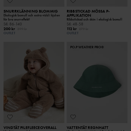
SNURRKLÄNNING BLOMMIG
RIBBSTICKAD MÖSSA P-
APPLIKATION
Ekologisk bomull och extra vidd i kjolen
för bra snurreffekt!
Ribbstickad och skön i ekologisk bomull
Stl
:
86-140
Stl
:
48-58
200 kr
112 kr
399 kr
279 kr
OUTLET
OUTLET
PO.P WEATHER PRO®
VINDTÄT PILEFLEECEOVERALL
VATTENTÄT REGNHATT