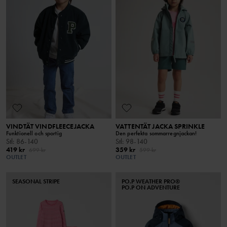
VINDTÄT VINDFLEECEJACKA
VATTENTÄT JACKA SPRINKLE
Funktionell och sportig
Den perfekta sommarregnjackan!
Stl
:
86-140
Stl
:
98-140
419 kr
359 kr
699 kr
599 kr
OUTLET
OUTLET
SEASONAL STRIPE
PO.P WEATHER PRO®
PO.P ON ADVENTURE