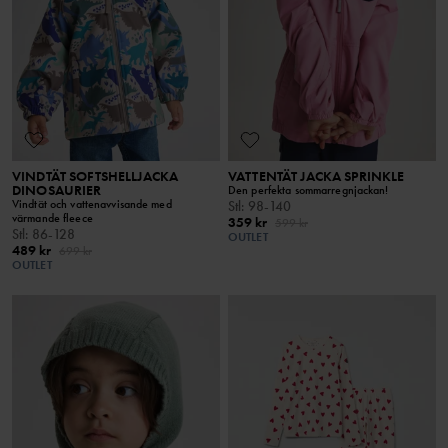
VINDTÄT SOFTSHELLJACKA
VATTENTÄT JACKA SPRINKLE
DINOSAURIER
Den perfekta sommarregnjackan!
Vindtät och vattenavvisande med
Stl
:
98-140
värmande fleece
359 kr
599 kr
Stl
:
86-128
OUTLET
489 kr
699 kr
OUTLET