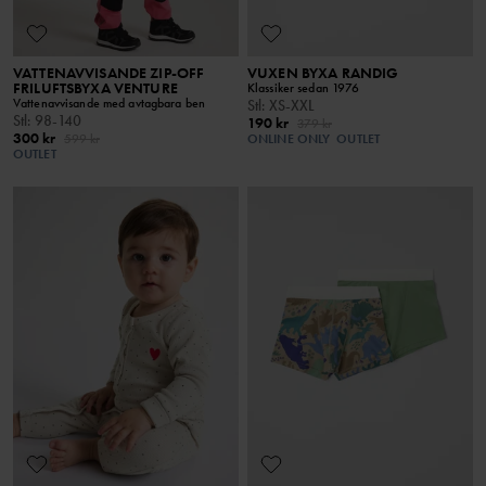
VATTENAVVISANDE ZIP-OFF
VUXEN BYXA RANDIG
FRILUFTSBYXA VENTURE
Klassiker sedan 1976
Vattenavvisande med avtagbara ben
Stl
:
XS-XXL
Stl
:
98-140
190 kr
379 kr
300 kr
599 kr
ONLINE ONLY
OUTLET
OUTLET