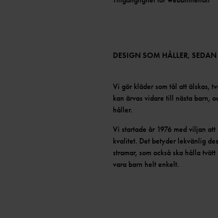
DESIGN SOM HÅLLER, SEDAN
Vi gör kläder som tål att älskas, tv
kan ärvas vidare till nästa barn, 
håller.
Vi startade år 1976 med viljan at
kvalitet. Det betyder lekvänlig de
stramar, som också ska hålla tvätt 
vara barn helt enkelt.