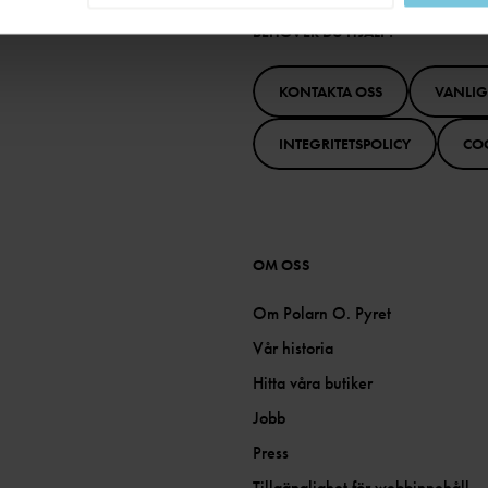
BEHÖVER DU HJÄLP?
KONTAKTA OSS
VANLI
INTEGRITETSPOLICY
CO
OM OSS
Om Polarn O. Pyret
Vår historia
Hitta våra butiker
Jobb
Press
Tillgänglighet för webbinnehåll