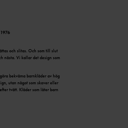
 1976
ättas och slitas. Och som till slut
och nästa. Vi kallar det design som
t göra bekväma barnkläder av hög
sign, utan något som skaver eller
efter tvätt. Kläder som låter barn