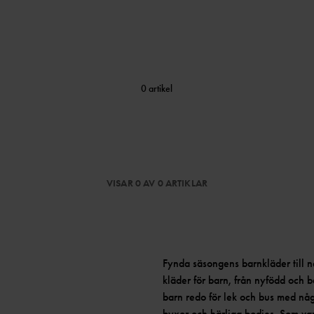
0 artikel
VISAR 0 AV 0 ARTIKLAR
Fynda säsongens barnkläder till ne
kläder för barn, från nyfödd och ba
barn redo för lek och bus med någ
byxor och härliga bodies. Som van