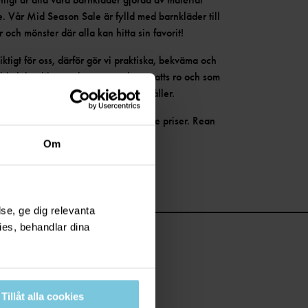
ge. Vår Mid Season Sale är fylld med barnkläder till
er och mönster där alla kan hitta sin favorit!
viktigt för oss, därför gör vi praktiska, bekväma och
llda lekar lika mycket som en lugn natts ro och som
ch nästa. Vi kallar det design som håller.
av härliga barnplagg till rabatterade priser. Rean
välkommen in till oss!
Om
se, ge dig relevanta
ies, behandlar dina
Tillåt alla cookies