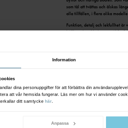
som tål att tvättas och älskas län
alla tillfällen, i flera olika modell
Funktion, detalj och lekfullhet är 
hållbara barnkläder som tål fartfy
kan ärvas vidare till nästa barn, o
Nu har du chans att fynda massor 
hittar du både i butik och online, 
Information
cookies
dlar dina personuppgifter för att förbättra din användarupplevel
ntera att vår hemsida fungerar. Läs mer om hur vi använder cook
terkallar ditt samtycke
här
.
Anpassa