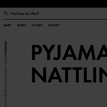
BABY
BARN
VUXEN
OUTLET
PYJAMA
PYJAMAS
SALE
NATTL
KAMPANJER
ALLA KLÄDER