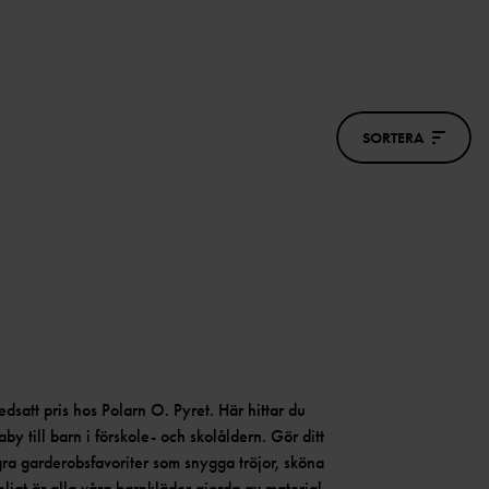
SORTERA
dsatt pris hos Polarn O. Pyret. Här hittar du
by till barn i förskole- och skolåldern. Gör ditt
ra garderobsfavoriter som snygga tröjor, sköna
ligt är alla våra barnkläder gjorda av material