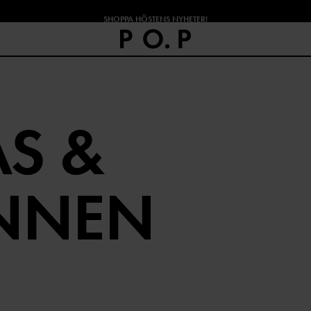
SHOPPA HÖSTENS NYHETER!
S &
INNEN