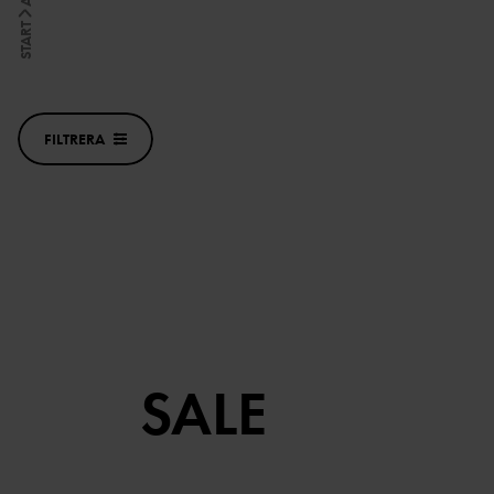
START
FILTRERA
SALE