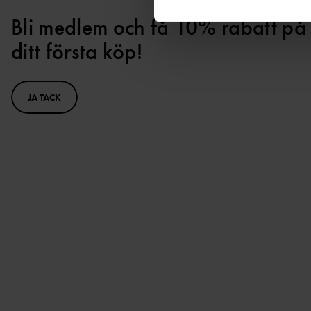
Bli medlem och få 10% rabatt på
ditt första köp!
JA TACK