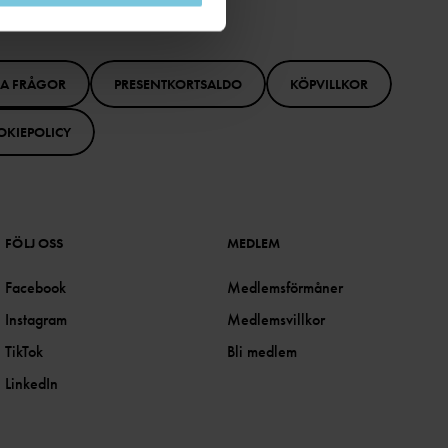
GA FRÅGOR
PRESENTKORTSALDO
KÖPVILLKOR
OKIEPOLICY
FÖLJ OSS
MEDLEM
Facebook
Medlemsförmåner
Instagram
Medlemsvillkor
TikTok
Bli medlem
LinkedIn