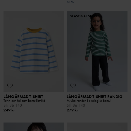
NEW
SEASONAL STRIPE
LÅNGÄRMAD T-SHIRT
LÅNGÄRMAD T-SHIRT RANDIG
Tunn och följsam bomullstrikå
Mjuka ränder i ekologisk bomull
Stl
:
86-140
Stl
:
86-140
249 kr
279 kr