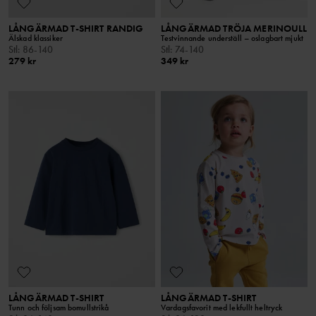
LÅNGÄRMAD T-SHIRT RANDIG
LÅNGÄRMAD TRÖJA MERINOULL
Älskad klassiker
Testvinnande underställ – oslagbart mjukt
Stl
:
86-140
Stl
:
74-140
279 kr
349 kr
LÅNGÄRMAD T-SHIRT
LÅNGÄRMAD T-SHIRT
Tunn och följsam bomullstrikå
Vardagsfavorit med lekfullt heltryck