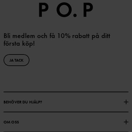
Bli medlem och få 10% rabatt på ditt
första köp!
JA TACK
BEHÖVER DU HJÄLP?
KONTAKTA OSS
VANLIGA FRÅGOR
OM OSS
PRESENTKORTSALDO
KÖPVILLKOR