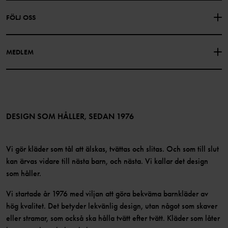
Om Polarn O. Pyret
FÖLJ OSS
INTEGRITETSPOLICY
COOKIEPOLICY
Vår historia
Facebook
Hitta våra butiker
MEDLEM
Instagram
Jobb
Medlemsförmåner
TikTok
Press
Medlemsvillkor
LinkedIn
Tillgänglighet för webbinnehåll
Bli medlem
DESIGN SOM HÅLLER, SEDAN 1976
Vi gör kläder som tål att älskas, tvättas och slitas. Och som till slut
kan ärvas vidare till nästa barn, och nästa. Vi kallar det design
som håller.
Vi startade år 1976 med viljan att göra bekväma barnkläder av
hög kvalitet. Det betyder lekvänlig design, utan något som skaver
eller stramar, som också ska hålla tvätt efter tvätt. Kläder som låter