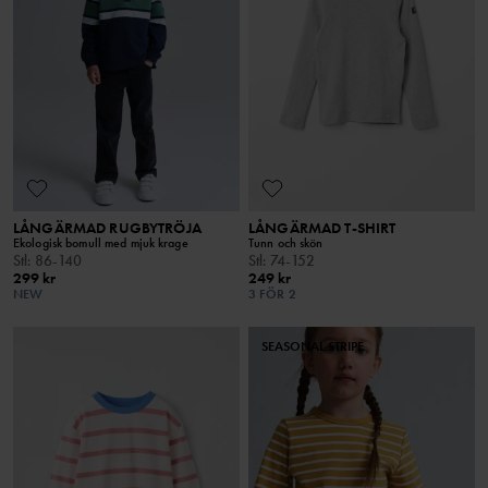
LÅNGÄRMAD RUGBYTRÖJA
LÅNGÄRMAD T-SHIRT
Ekologisk bomull med mjuk krage
Tunn och skön
Stl
:
86-140
Stl
:
74-152
299 kr
249 kr
NEW
3 FÖR 2
SEASONAL STRIPE