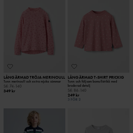
LÅNGÄRMAD TRÖJA MERINOULL
LÅNGÄRMAD T-SHIRT PRICKIG
Tunn merinoull och extra mjuka sömmar
Tunn och följsam bomullstrikå med
broderad detalj
Stl
:
74-140
Stl
:
86-140
349 kr
249 kr
3 FÖR 2