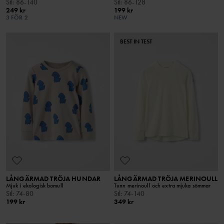
Stl
:
86-140
Stl
:
86-128
249 kr
199 kr
3 FÖR 2
NEW
BEST IN TEST
LÅNGÄRMAD TRÖJA HUNDAR
LÅNGÄRMAD TRÖJA MERINOULL
Mjuk i ekologisk bomull
Tunn merinoull och extra mjuka sömmar
Stl
:
74-80
Stl
:
74-140
199 kr
349 kr