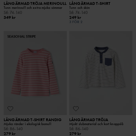
LÅNGÄRMAD TRÖJA MERINOULL
LÅNGÄRMAD T-SHIRT
Tunn merinoull och extra mjuka sömmar
Tunn och skön
Stl
:
74-140
Stl
:
74-140
349 kr
249 kr
3 FÖR 2
SEASONAL STRIPE
LÅNGÄRMAD T-SHIRT RANDIG
LÅNGÄRMAD TRÖJA
Mjuka ränder i ekologisk bomull
Mjukt slubmaterial och kort knappslå
Stl
:
86-140
Stl
:
86-140
279 kr
279 kr