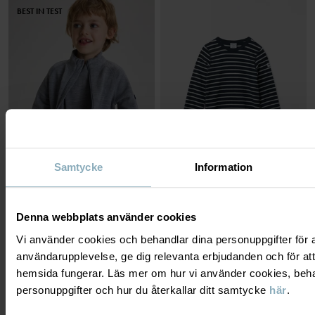
BEST IN TEST
Samtycke
Information
LÅNGÄRMAD TRÖJA MERINOULL
LÅNGÄRMAD T-SHIRT RANDIG
Tunn merinoull och extra mjuka sömmar
Klassiker sedan 1976
Denna webbplats använder cookies
Stl
:
74-140
Stl
:
74-80
349 kr
229 kr
Vi använder cookies och behandlar dina personuppgifter för at
användarupplevelse, ge dig relevanta erbjudanden och för att
hemsida fungerar. Läs mer om hur vi använder cookies, beha
personuppgifter och hur du återkallar ditt samtycke
här
.