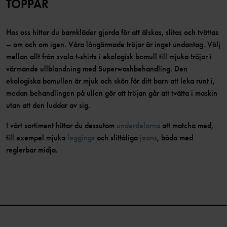
TOPPAR
Hos oss hittar du barnkläder gjorda för att älskas, slitas och tvättas
– om och om igen. Våra långärmade tröjor är inget undantag. Välj
mellan allt från svala t-shirts i ekologisk bomull till mjuka tröjor i
värmande ullblandning med Superwashbehandling. Den
ekologiska bomullen är mjuk och skön för ditt barn att leka runt i,
medan behandlingen på ullen gör att tröjan går att tvätta i maskin
utan att den luddar av sig.
I vårt sortiment hittar du dessutom
underdelarna
att matcha med,
till exempel mjuka
leggings
och slittåliga
jeans
, båda med
reglerbar midja.