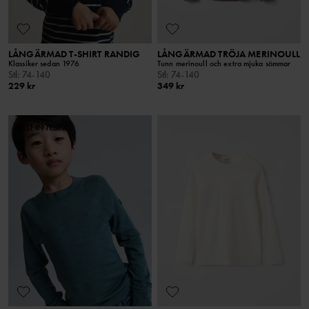
LÅNGÄRMAD T-SHIRT RANDIG
LÅNGÄRMAD TRÖJA MERINOULL
Klassiker sedan 1976
Tunn merinoull och extra mjuka sömmar
Stl
:
74-140
Stl
:
74-140
229 kr
349 kr
BEST IN TEST