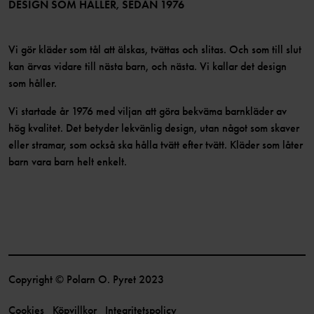
Bli medlem
DESIGN SOM HÅLLER, SEDAN 1976
Vi gör kläder som tål att älskas, tvättas och slitas. Och som till slut
kan ärvas vidare till nästa barn, och nästa. Vi kallar det design
som håller.
Vi startade år 1976 med viljan att göra bekväma barnkläder av
hög kvalitet. Det betyder lekvänlig design, utan något som skaver
eller stramar, som också ska hålla tvätt efter tvätt. Kläder som låter
barn vara barn helt enkelt.
Copyright © Polarn O. Pyret 2023
Cookies
Köpvillkor
Integritetspolicy