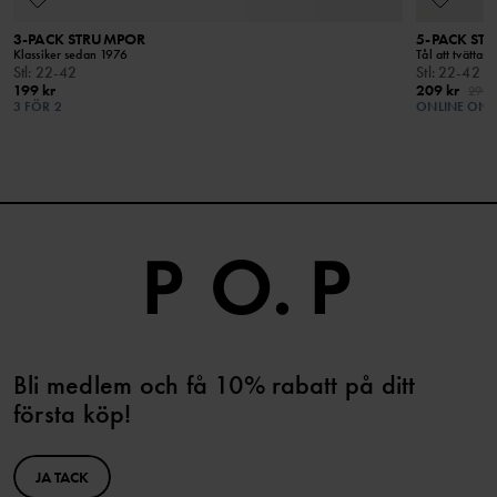
3-PACK STRUMPOR
5-PACK ST
Klassiker sedan 1976
Tål att tvättas
Stl
:
22-42
Stl
:
22-42
199 kr
209 kr
299 
3 FÖR 2
ONLINE ONL
Bli medlem och få 10% rabatt på ditt
första köp!
JA TACK