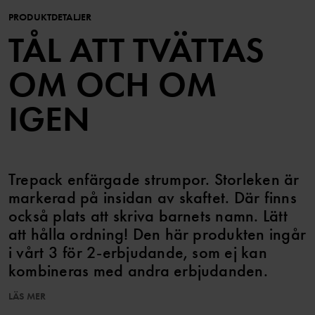
PRODUKTDETALJER
TÅL ATT TVÄTTAS
OM OCH OM
IGEN
Trepack enfärgade strumpor. Storleken är
markerad på insidan av skaftet. Där finns
också plats att skriva barnets namn. Lätt
att hålla ordning! Den här produkten ingår
i vårt 3 för 2-erbjudande, som ej kan
kombineras med andra erbjudanden.
LÄS MER
Artikelnummer
:
60600927