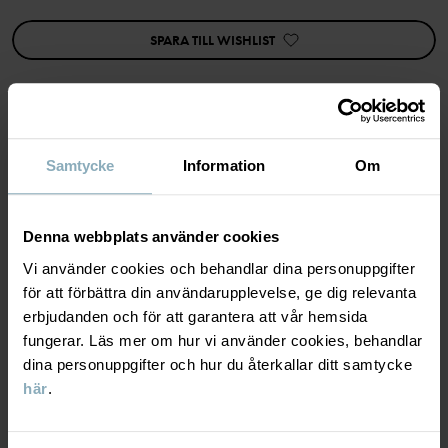
Tillverkningsland
:
Kina
Fabrik
:
Haining Weiersi Knitting Co Ltd
SPARA TILL WISHLIST
Läs mer
MATERIAL & SKÖTSELRÅD
Samtycke
Information
Om
HÅLLBARHET
Material
Denna webbplats använder cookies
Vi använder cookies och behandlar dina personuppgifter
LEVERANS & RETUR
för att förbättra din användarupplevelse, ge dig relevanta
79% Cotton Organic
erbjudanden och för att garantera att vår hemsida
19% Polyamide Recycled
2% Elastane
fungerar. Läs mer om hur vi använder cookies, behandlar
Leverans & retur
dina personuppgifter och hur du återkallar ditt samtycke
här
.
Skötselråd
Leverans
DU KANSKE OCKSÅ GILLAR
TVÄTT