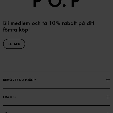
Bli medlem och få 10% rabatt på ditt
första köp!
JA TACK
BEHÖVER DU HJÄLP?
KONTAKTA OSS
VANLIGA FRÅGOR
OM OSS
PRESENTKORTSALDO
KÖPVILLKOR
Om Polarn O. Pyret