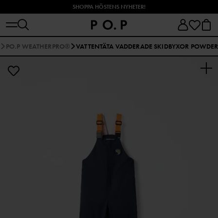
SHOPPA HÖSTENS NYHETER!
PO.P WEATHERPRO®
VATTENTÄTA VADDERADE SKIDBYXOR POWDE