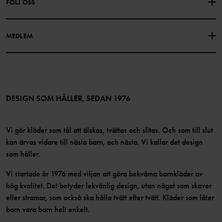
FÖLJ OSS
INTEGRITETSPOLICY
COOKIEPOLICY
Vår historia
Facebook
Hitta våra butiker
MEDLEM
Instagram
Jobb
Medlemsförmåner
TikTok
Press
Medlemsvillkor
LinkedIn
Tillgänglighet för webbinnehåll
Bli medlem
DESIGN SOM HÅLLER, SEDAN 1976
Vi gör kläder som tål att älskas, tvättas och slitas. Och som till slut
kan ärvas vidare till nästa barn, och nästa. Vi kallar det design
som håller.
Vi startade år 1976 med viljan att göra bekväma barnkläder av
hög kvalitet. Det betyder lekvänlig design, utan något som skaver
eller stramar, som också ska hålla tvätt efter tvätt. Kläder som låter
barn vara barn helt enkelt.