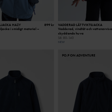
LJACKA HAZY
899 kr
VADDERAD LÄTTVIKTSJACKA
ljacka i smidigt material –
Vadderad, vindtät och vattenavvis
skyddande huva
Stl
:
80-140
NEW
PO.P ON ADVENTURE