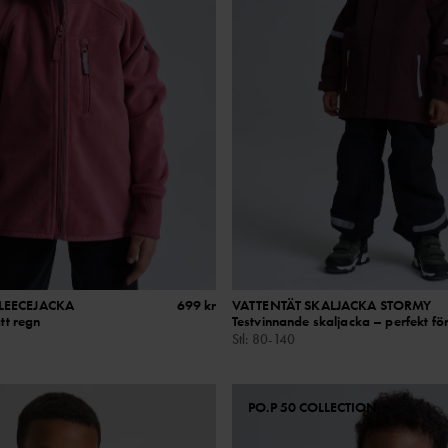
LEECEJACKA
699 kr
VATTENTÄT SKALJACKA STORMY
ätt regn
Testvinnande skaljacka – perfekt för
Stl
:
80-140
PO.P 50 COLLECTION