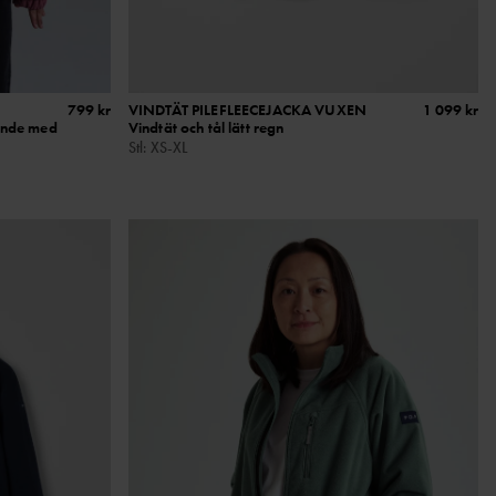
799 kr
VINDTÄT PILEFLEECEJACKA VUXEN
1 099 kr
ande med
Vindtät och tål lätt regn
Stl
:
XS-XL