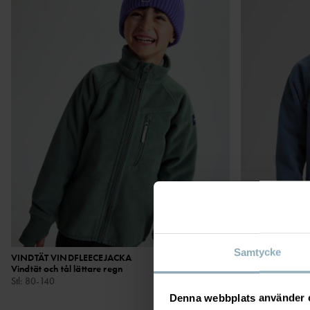
Samtycke
VINDTÄT VINDFLEECEJACKA
699 kr
VINDTÄT VINDF
Vindtät och tål lättare regn
Vindtät och tål l
Stl
:
80-140
Stl
:
80-140
Denna webbplats använder 