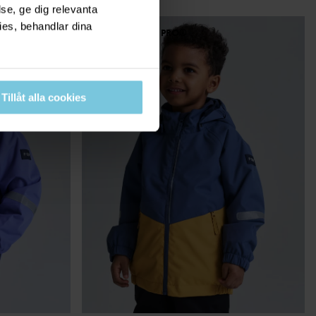
se, ge dig relevanta
ies, behandlar dina
PO.P WEATHER PRO®
Tillåt alla cookies