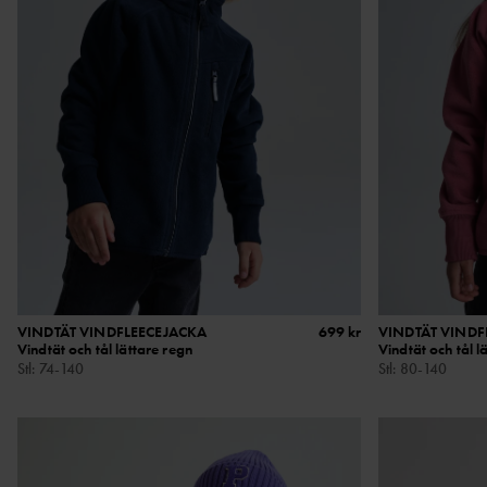
VINDTÄT VINDFLEECEJACKA
699 kr
VINDTÄT VINDF
Vindtät och tål lättare regn
Vindtät och tål l
Stl
:
74-140
Stl
:
80-140