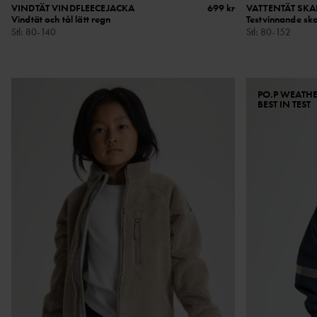
VINDTÄT VINDFLEECEJACKA
699 kr
VATTENTÄT SKA
Vindtät och tål lätt regn
Testvinnande ska
Stl
:
80-140
Stl
:
80-152
PO.P WEATH
BEST IN TEST