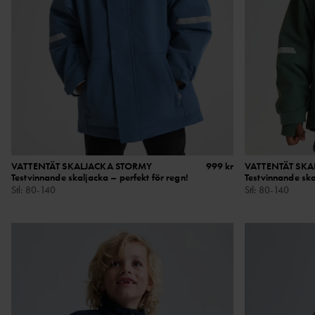
VATTENTÄT SKALJACKA STORMY
999 kr
VATTENTÄT SKA
Testvinnande skaljacka – perfekt för regn!
Testvinnande ska
Stl
:
80-140
Stl
:
80-140