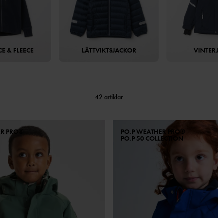
E & FLEECE
LÄTTVIKTSJACKOR
VINTER
42 artiklar
ER PRO®
PO.P WEATHER PRO®
PO.P 50 COLLECTION