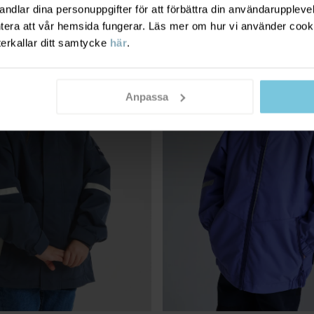
dlar dina personuppgifter för att förbättra din användarupplevel
ntera att vår hemsida fungerar. Läs mer om hur vi använder cook
ER PRO®
PO.P WEATHER PRO®
terkallar ditt samtycke
här
.
Anpassa