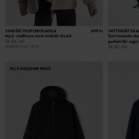
VINDTÄT PILEFLEECEJACKA
699 kr
VATTENTÄT SKA
Mjuk vindfleece med vindtätt skydd
Testvinnande ska
Stl
:
80-140
perfekt för regn!
ONLINE ONLY
NEW
Stl
:
80-140
PO.P WEATHER PRO®