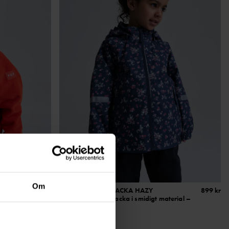
Om
699 kr
VATTENTÄT SKALJACKA HAZY
899 kr
Testvinnande skaljacka i smidigt material –
perfekt för regn!
Stl
:
80-140
NEW