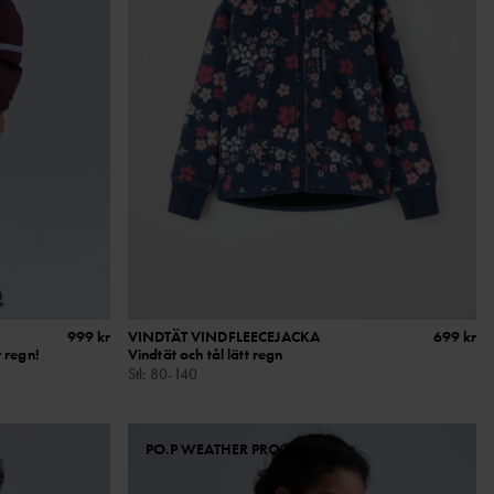
999 kr
VINDTÄT VINDFLEECEJACKA
699 kr
 regn!
Vindtät och tål lätt regn
Stl
:
80-140
PO.P WEATHER PRO®