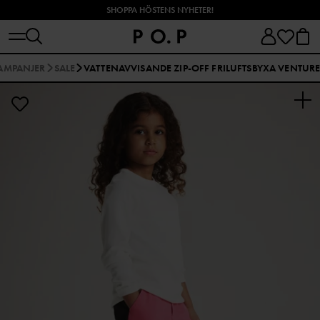
SHOPPA HÖSTENS NYHETER!
AMPANJER
SALE
VATTENAVVISANDE ZIP-OFF FRILUFTSBYXA VENTUR