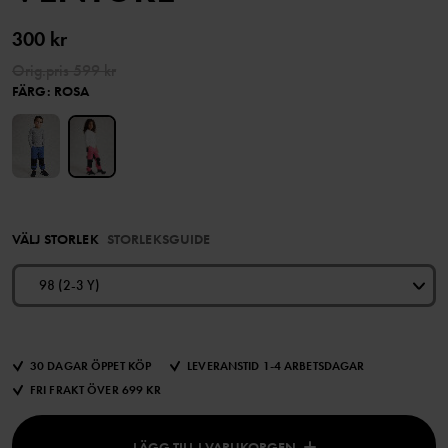
300 kr
Orig.pris
599 kr
FÄRG
:
ROSA
VÄLJ STORLEK
STORLEKSGUIDE
98 (2-3 Y)
30 DAGAR ÖPPET KÖP
LEVERANSTID 1-4 ARBETSDAGAR
FRI FRAKT ÖVER 699 KR
LÄGG TILL I VARUKORGEN