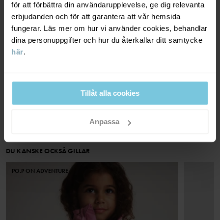
för att förbättra din användarupplevelse, ge dig relevanta
Tillverkningsland
:
Kina
erbjudanden och för att garantera att vår hemsida
Fabrik
:
Hangzhou Hualan Garments Co Ltd
MATERIAL & SKÖTSELRÅD
fungerar. Läs mer om hur vi använder cookies, behandlar
Läs mer
dina personuppgifter och hur du återkallar ditt samtycke
här
.
HÅLLBARHET
Material
OUTER FABRIC
LEVERANS & RETUR
Tillåt alla cookies
100% Polyester Recycled
Leverans & retur
Anpassa
Skötselråd
TVÄTT
Leverans
DU KANSKE OCKSÅ GILLAR
40°C maskintvätt varm
PO.P ON ADVENTURE
Vi erbjuder fri frakt över 699 kr och leveranstiden är 1–4 dagar. I
Ej blekning
kassan visas de tillgängliga leveransalternativ baserat på vilket
postnummer som ordern ska levereras till.
Torktumling på låg värme
Tål ej strykning