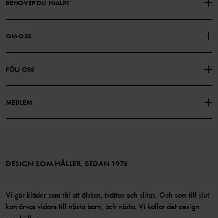
BEHÖVER DU HJÄLP?
KONTAKTA OSS
VANLIGA FRÅGOR
OM OSS
PRESENTKORTSALDO
KÖPVILLKOR
Om Polarn O. Pyret
FÖLJ OSS
INTEGRITETSPOLICY
COOKIEPOLICY
Vår historia
Facebook
Hitta våra butiker
MEDLEM
Instagram
Jobb
Medlemsförmåner
TikTok
Press
Medlemsvillkor
LinkedIn
Tillgänglighet för webbinnehåll
Bli medlem
DESIGN SOM HÅLLER, SEDAN 1976
Vi gör kläder som tål att älskas, tvättas och slitas. Och som till slut
kan ärvas vidare till nästa barn, och nästa. Vi kallar det design