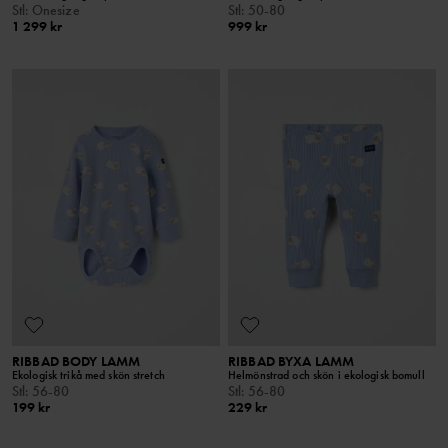
Stl
:
Onesize
Stl
:
50-80
1 299 kr
999 kr
RIBBAD BODY LAMM
RIBBAD BYXA LAMM
Ekologisk trikå med skön stretch
Helmönstrad och skön i ekologisk bomull
Stl
:
56-80
Stl
:
56-80
199 kr
229 kr