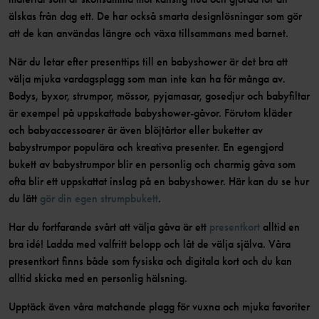
älskas från dag ett. De har också smarta designlösningar som gör
att de kan användas längre och växa tillsammans med barnet.
När du letar efter presenttips till en babyshower är det bra att
välja mjuka vardagsplagg som man inte kan ha för många av.
Bodys, byxor, strumpor, mössor, pyjamasar, gosedjur och babyfiltar
är exempel på uppskattade babyshower-gåvor. Förutom kläder
och babyaccessoarer är även blöjtårtor eller buketter av
babystrumpor populära och kreativa presenter. En egengjord
bukett av babystrumpor blir en personlig och charmig gåva som
ofta blir ett uppskattat inslag på en babyshower. Här kan du se hur
du lätt
gör din egen strumpbukett
.
Har du fortfarande svårt att välja gåva är ett
presentkort
alltid en
bra idé! Ladda med valfritt belopp och låt de välja själva. Våra
presentkort finns både som fysiska och digitala kort och du kan
alltid skicka med en personlig hälsning.
Upptäck även våra matchande plagg för vuxna och mjuka favoriter