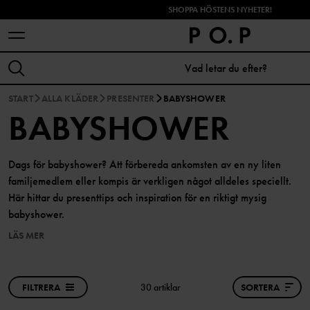
SHOPPA HÖSTENS NYHETER!
START
ALLA KLÄDER
PRESENTER
BABYSHOWER
BABYSHOWER
Dags för babyshower? Att förbereda ankomsten av en ny liten
familjemedlem eller kompis är verkligen något alldeles speciellt.
Här hittar du presenttips och inspiration för en riktigt mysig
babyshower.
LÄS MER
FILTRERA
30 artiklar
SORTERA