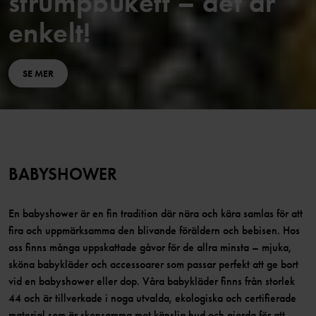
strumpbukett – det är
enkelt!
SE MER
BABYSHOWER
En babyshower är en fin tradition där nära och kära samlas för att
fira och uppmärksamma den blivande föräldern och bebisen. Hos
oss finns många uppskattade gåvor för de allra minsta – mjuka,
sköna babykläder och accessoarer som passar perfekt att ge bort
vid en babyshower eller dop. Våra babykläder finns från storlek
44 och är tillverkade i noga utvalda, ekologiska och certifierade
material som är skonsamma mot känslig hud och gjorda för att