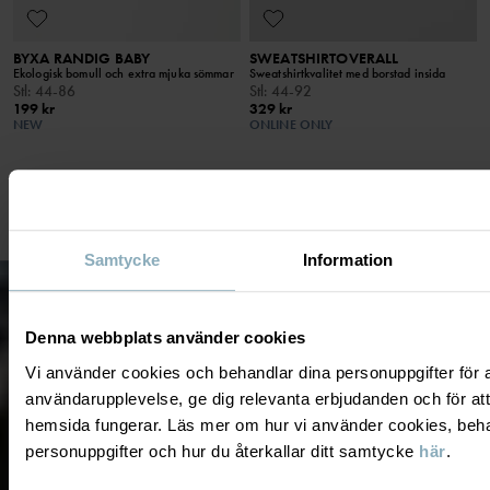
BYXA RANDIG BABY
SWEATSHIRTOVERALL
Ekologisk bomull och extra mjuka sömmar
Sweatshirtkvalitet med borstad insida
Stl
:
44-86
Stl
:
44-92
199 kr
329 kr
NEW
ONLINE ONLY
VISAR 30 AV 30 ARTIKLAR
Samtycke
Information
Denna webbplats använder cookies
Vi använder cookies och behandlar dina personuppgifter för at
användarupplevelse, ge dig relevanta erbjudanden och för att
hemsida fungerar. Läs mer om hur vi använder cookies, beha
personuppgifter och hur du återkallar ditt samtycke
här
.