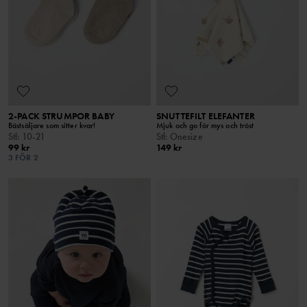
2-PACK STRUMPOR BABY
SNUTTEFILT ELEFANTER
Bästsäljare som sitter kvar!
Mjuk och go för mys och tröst
Stl
:
10-21
Stl
:
Onesize
99 kr
149 kr
3 FÖR 2