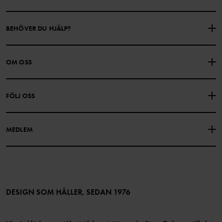
BEHÖVER DU HJÄLP?
KONTAKTA OSS
VANLIGA FRÅGOR
OM OSS
PRESENTKORTSALDO
KÖPVILLKOR
Om Polarn O. Pyret
FÖLJ OSS
INTEGRITETSPOLICY
COOKIEPOLICY
Vår historia
Facebook
Hitta våra butiker
MEDLEM
Instagram
Jobb
Medlemsförmåner
TikTok
Press
Medlemsvillkor
LinkedIn
Tillgänglighet för webbinnehåll
Bli medlem
DESIGN SOM HÅLLER, SEDAN 1976