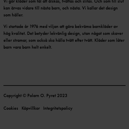
Vi gör kläder som tål att älskas, tvättas och slitas. Och som till slut
kan ärvas vidare till nästa barn, och nästa. Vi kallar det design
som håller.
Vi startade år 1976 med viljan att göra bekväma barnkläder av
hög kvalitet. Det betyder lekvänlig design, utan något som skaver
eller stramar, som också ska hålla tvätt efter tvätt. Kläder som låter
barn vara barn helt enkelt.
Copyright © Polarn O. Pyret 2023
Cookies
Köpvillkor
Integritetspolicy