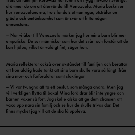
Trots att familjen Kurowski har funnit en trygg tillvaro i Sverige,
drömmer de om att återvända till Venezuela. Maria beskriver
hur venezuelanerna, trots landets utmaningar, utstrålar en
glädje och omtänksamhet som är svår att hitta någon
annanstans.
– När vi åker till Venezuela märker jag hur mina barn blir mer
empatiska. De ser människor som har det svårt och förstår att de
kan hjälpa, vilket är väldigt fint, säger hon.
Maria reflekterar också över avståndet till familjen och berättar
att hon aldrig hade tänkt att sina barn skulle vara så långt ifrån
sina mor- och farföräldrar samt släktingar.
– Vi var tvungna att ta ett beslut, som många andra. Men jag
vill verkligen flytta tillbaka! Mina föräldrar blir inte yngre och
barnen växer så fort. Jag skulle älska att ge dem chansen att
växa upp nära sin familj och se hur de skulle trivas där. Det
finns mycket jag vill att de ska få uppleva.