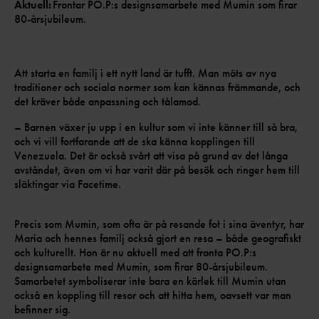
Aktuell:
Frontar PO.P:s designsamarbete med Mumin som firar
80-årsjubileum.
Att starta en familj i ett nytt land är tufft. Man möts av nya
traditioner och sociala normer som kan kännas främmande, och
det kräver både anpassning och tålamod.
– Barnen växer ju upp i en kultur som vi inte känner till så bra,
och vi vill fortfarande att de ska känna kopplingen till
Venezuela. Det är också svårt att visa på grund av det långa
avståndet, även om vi har varit där på besök och ringer hem till
släktingar via Facetime.
Precis som Mumin, som ofta är på resande fot i sina äventyr, har
Maria och hennes familj också gjort en resa – både geografiskt
och kulturellt. Hon är nu aktuell med att fronta PO.P:s
designsamarbete med Mumin, som firar 80-årsjubileum.
Samarbetet symboliserar inte bara en kärlek till Mumin utan
också en koppling till resor och att hitta hem, oavsett var man
befinner sig.