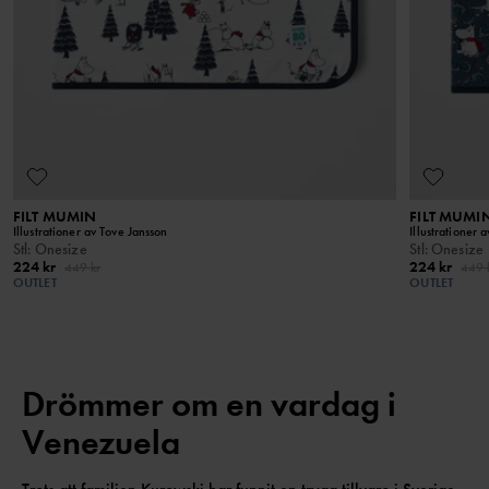
FILT MUMIN
FILT MUMI
Illustrationer av Tove Jansson
Illustrationer 
Stl
:
Onesize
Stl
:
Onesize
224 kr
224 kr
449 kr
449 
OUTLET
OUTLET
Drömmer om en vardag i
Venezuela