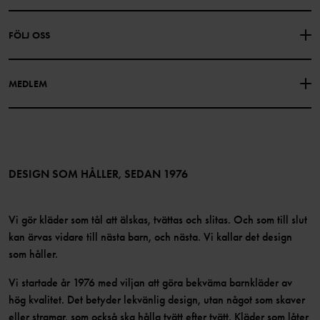
PRESENTKORTSALDO
KÖPVILLKOR
Om Polarn O. Pyret
FÖLJ OSS
INTEGRITETSPOLICY
COOKIEPOLICY
Vår historia
Facebook
Hitta våra butiker
MEDLEM
Instagram
Jobb
Medlemsförmåner
TikTok
Press
Medlemsvillkor
LinkedIn
Tillgänglighet för webbinnehåll
Bli medlem
DESIGN SOM HÅLLER, SEDAN 1976
Vi gör kläder som tål att älskas, tvättas och slitas. Och som till slut
kan ärvas vidare till nästa barn, och nästa. Vi kallar det design
som håller.
Vi startade år 1976 med viljan att göra bekväma barnkläder av
hög kvalitet. Det betyder lekvänlig design, utan något som skaver
eller stramar, som också ska hålla tvätt efter tvätt. Kläder som låter