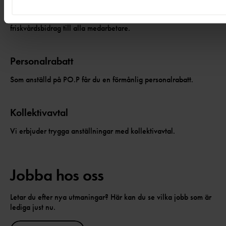
Våra kroppar och sinnen mår bra av träning. Vi erbjuder
friskvårdsbidrag till alla medarbetare.
Personalrabatt
Som anställd på PO.P får du en förmånlig personalrabatt.
Kollektivavtal
Vi erbjuder trygga anställningar med kollektivavtal.
Jobba hos oss
Letar du efter nya utmaningar? Här kan du se vilka jobb som är
lediga just nu.