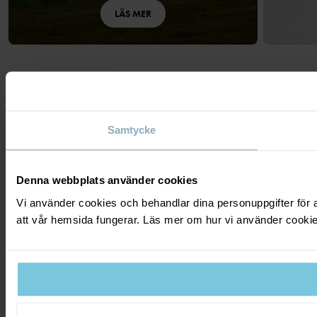
LÄS MER
Vad vi erbjuder
Samtycke
Utöver en avslappnad och inspirerande arbetsplats erbjuder vi
flera förmåner till alla våra anställda.
Denna webbplats använder cookies
Vi använder cookies och behandlar dina personuppgifter för a
Karriärmöjligheter
att vår hemsida fungerar. Läs mer om hur vi använder cookie
Hos oss får du chansen att utvecklas – vi uppmuntrar intern
rörlighet. Det är viktigt för oss att vara en arbetsplats där
medarbetare trivs och ser möjligheter.
Friskvård