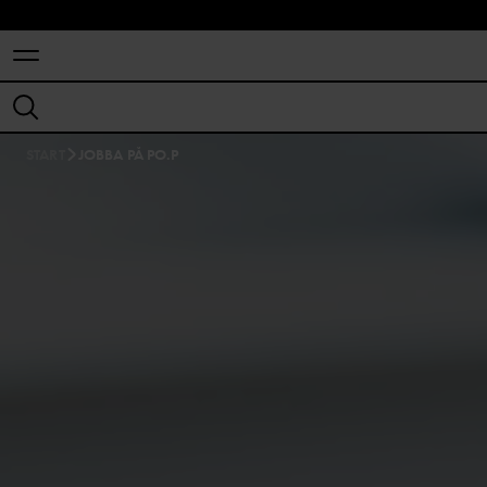
START
JOBBA PÅ PO.P