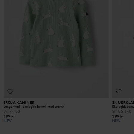
TRÖJA KANINER
SNURRKLÄ
Långärmad i ekologisk bomull med stretch
Ekologisk bomul
Stl
:
74-80
Stl
:
86-140
199 kr
399 kr
NEW
NEW