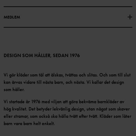
Vår historia
Facebook
Hitta våra butiker
MEDLEM
Instagram
Jobb
Medlemsförmåner
TikTok
Press
Medlemsvillkor
LinkedIn
Tillgänglighet för webbinnehåll
Bli medlem
DESIGN SOM HÅLLER, SEDAN 1976
Vi gör kläder som tål att älskas, tvättas och slitas. Och som till slut
kan ärvas vidare till nästa barn, och nästa. Vi kallar det design
som håller.
Vi startade år 1976 med viljan att göra bekväma barnkläder av
hög kvalitet. Det betyder lekvänlig design, utan något som skaver
eller stramar, som också ska hålla tvätt efter tvätt. Kläder som låter
barn vara barn helt enkelt.