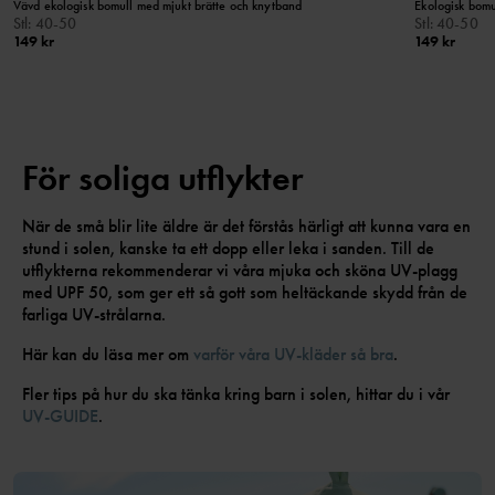
Vävd ekologisk bomull med mjukt brätte och knytband
Ekologisk bomu
Stl
:
40-50
Stl
:
40-50
149 kr
149 kr
För soliga utflykter
När de små blir lite äldre är det förstås härligt att kunna vara en
stund i solen, kanske ta ett dopp eller leka i sanden. Till de
utflykterna rekommenderar vi våra mjuka och sköna UV-plagg
med UPF 50, som ger ett så gott som heltäckande skydd från de
farliga UV-strålarna.
Här kan du läsa mer om
varför våra UV-kläder så bra
.
Fler tips på hur du ska tänka kring barn i solen, hittar du i vår
UV-GUIDE
.