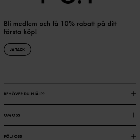
Bli medlem och få 10% rabatt på ditt
första köp!
JA TACK
BEHÖVER DU HJÄLP?
KONTAKTA OSS
VANLIGA FRÅGOR
OM OSS
PRESENTKORTSALDO
KÖPVILLKOR
Om Polarn O. Pyret
FÖLJ OSS
INTEGRITETSPOLICY
COOKIEPOLICY