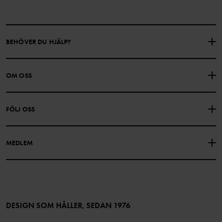
BEHÖVER DU HJÄLP?
KONTAKTA OSS
VANLIGA FRÅGOR
OM OSS
PRESENTKORTSALDO
KÖPVILLKOR
Om Polarn O. Pyret
FÖLJ OSS
INTEGRITETSPOLICY
COOKIEPOLICY
Vår historia
Facebook
Hitta våra butiker
MEDLEM
Instagram
Jobb
Medlemsförmåner
TikTok
Press
Medlemsvillkor
LinkedIn
Tillgänglighet för webbinnehåll
Bli medlem
DESIGN SOM HÅLLER, SEDAN 1976