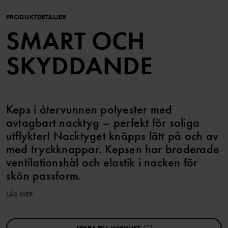
PRODUKTDETALJER
SMART OCH
SKYDDANDE
Keps i återvunnen polyester med
avtagbart nacktyg – perfekt för soliga
utflykter! Nacktyget knäpps lätt på och av
med tryckknappar. Kepsen har broderade
ventilationshål och elastik i nacken för
skön passform.
LÄS MER
Artikelnummer
:
60603418
Tillverkningsland
:
Kina