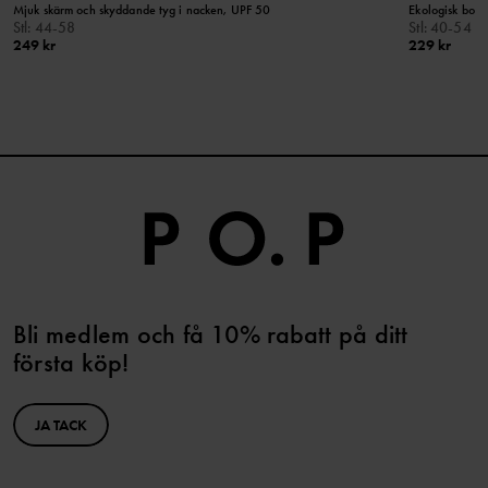
Mjuk skärm och skyddande tyg i nacken, UPF 50
Ekologisk bom
Stl
:
44-58
Stl
:
40-54
249 kr
229 kr
Bli medlem och få 10% rabatt på ditt
första köp!
JA TACK