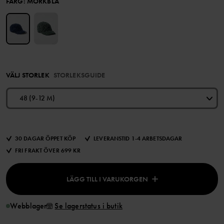
FÄRG
:
MÖRKBLÅ
VÄLJ STORLEK
STORLEKSGUIDE
48 (9-12 M)
30 DAGAR ÖPPET KÖP
LEVERANSTID 1-4 ARBETSDAGAR
FRI FRAKT ÖVER 699 KR
LÄGG TILL I VARUKORGEN
Webblager
Se lagerstatus i butik