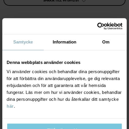
Fabrik
:
Zhangjiagang Huahuilin Hat Industry Co Ltd
SPARA TILL WISHLIST
Läs mer
MATERIAL & SKÖTSELRÅD
Samtycke
Information
Om
HÅLLBARHET
Material
Denna webbplats använder cookies
LEVERANS & RETUR
Vi använder cookies och behandlar dina personuppgifter
100% Polyester Recycled
för att förbättra din användarupplevelse, ge dig relevanta
erbjudanden och för att garantera att vår hemsida
Leverans & retur
Skötselråd
fungerar. Läs mer om hur vi använder cookies, behandlar
dina personuppgifter och hur du återkallar ditt samtycke
TVÄTT
här
.
Leverans
DU KANSKE OCKSÅ GILLAR
40°C maskintvätt varm
Vi erbjuder fri frakt över 699 kr och leveranstiden är 1–4 dagar. I
Ej blekning