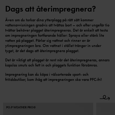
Dags att återimpregnera?
Även om du torkar dina ytterplagg på rätt sätt kommer
vattenavvisningen gradvis att tvättas bort – och efter ungefär tio
tvättar behöver plagget återimpregneras. Det är enkelt att testa
om impregneringen fortfarande håller: Spraya eller stänk lite
vatten på plagget. Pärlar sig vattnet och rinner av är
ytimpregneringen bra. Om vattnet i stället tränger in under
tyget, är det dags att återimpregnera plagget.
Det är viktigt att plagget är rent när det återimpregneras, annars
kapslas smuts och fett in och plaggets funktion försämras.
Impregnering kan du köpa i välsorterade sport- och
fritidsbutiker, kom ihåg att impregneringen ska vara PFC-fri!
PO.P WEATHER PRO®