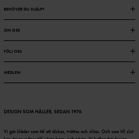
BEHÖVER DU HJÄLP?
KONTAKTA OSS
VANLIGA FRÅGOR
OM OSS
PRESENTKORTSALDO
KÖPVILLKOR
Om Polarn O. Pyret
FÖLJ OSS
INTEGRITETSPOLICY
COOKIEPOLICY
Vår historia
Facebook
Hitta våra butiker
MEDLEM
Instagram
Jobb
Medlemsförmåner
TikTok
Press
Medlemsvillkor
LinkedIn
Tillgänglighet för webbinnehåll
Bli medlem
DESIGN SOM HÅLLER, SEDAN 1976
Vi gör kläder som tål att älskas, tvättas och slitas. Och som till slut
kan ärvas vidare till nästa barn, och nästa. Vi kallar det design