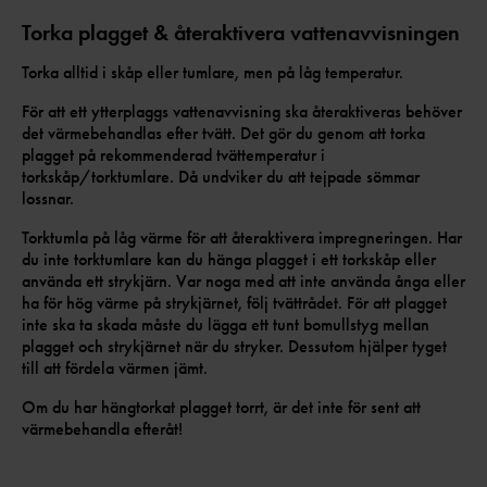
Torka plagget & återaktivera vattenavvisningen
Torka alltid i skåp eller tumlare, men på låg temperatur.
För att ett ytterplaggs vattenavvisning ska återaktiveras behöver
det värmebehandlas efter tvätt. Det gör du genom att torka
plagget på rekommenderad tvättemperatur i
torkskåp/torktumlare. Då undviker du att tejpade sömmar
lossnar.
Torktumla på låg värme för att återaktivera impregneringen. Har
du inte torktumlare kan du hänga plagget i ett torkskåp eller
använda ett strykjärn. Var noga med att inte använda ånga eller
ha för hög värme på strykjärnet, följ tvättrådet. För att plagget
inte ska ta skada måste du lägga ett tunt bomullstyg mellan
plagget och strykjärnet när du stryker. Dessutom hjälper tyget
till att fördela värmen jämt.
Om du har hängtorkat plagget torrt, är det inte för sent att
värmebehandla efteråt!