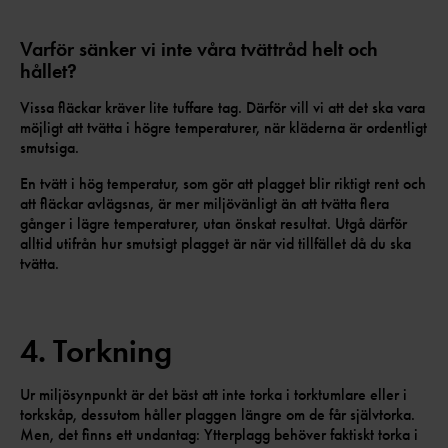
Varför sänker vi inte våra tvättråd helt och
hållet?
Vissa fläckar kräver lite tuffare tag. Därför vill vi att det ska vara
möjligt att tvätta i högre temperaturer, när kläderna är ordentligt
smutsiga.
En tvätt i hög temperatur, som gör att plagget blir riktigt rent och
att fläckar avlägsnas, är mer miljövänligt än att tvätta flera
gånger i lägre temperaturer, utan önskat resultat. Utgå därför
alltid utifrån hur smutsigt plagget är när vid tillfället då du ska
tvätta.
4. Torkning
Ur miljösynpunkt är det bäst att inte torka i torktumlare eller i
torkskåp, dessutom håller plaggen längre om de får självtorka.
Men, det finns ett undantag: Ytterplagg behöver faktiskt torka i