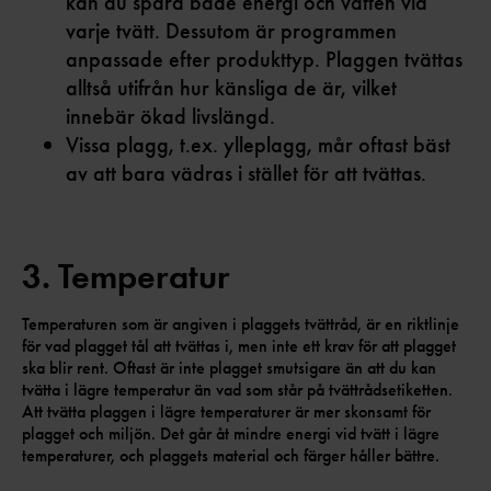
kan du spara både energi och vatten vid
varje tvätt. Dessutom är programmen
anpassade efter produkttyp. Plaggen tvättas
alltså utifrån hur känsliga de är, vilket
innebär ökad livslängd.
Vissa plagg, t.ex. ylleplagg, mår oftast bäst
av att bara vädras i stället för att tvättas.
3. Temperatur
Temperaturen som är angiven i plaggets tvättråd, är en riktlinje
för vad plagget tål att tvättas i, men inte ett krav för att plagget
ska blir rent. Oftast är inte plagget smutsigare än att du kan
tvätta i lägre temperatur än vad som står på tvättrådsetiketten.
Att tvätta plaggen i lägre temperaturer är mer skonsamt för
plagget och miljön. Det går åt mindre energi vid tvätt i lägre
temperaturer, och plaggets material och färger håller bättre.