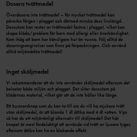
Dosera tvättmedel
Överdosera inte tvättmedel – för mycket tvättmedel kan
påverka färgen i plagget och därmed minska dess livslängd.
Dessutom kan rester av tvättmedel fastna i plagget, vilket kan
skapa klåda/problem för barn med allergi eller överkänslighet.
Kom ihåg att barn har känsligare hur än vuxna. Följ alltid de
doseringsangivelser som finns på förpackningen. Och använd
alltid miljömärkta tvättmedel!
Inget sköljmedel
Vi rekommenderar att du inte använder sköljmedel eftersom det
belastar både miljön och plagget. Det sliter dessutom på
klädernas material, vilket gör att de inte håller lika länge.
Ett husmorsknep som du kan ta till om du vill ha mjukare tvätt
utan sköljmedel, är att blanda 1 dl ättika med 4 dl vatten. Vips
så har du ett miljövänligt alternativ till sköljmedel! Det här
knepet är mest fördelaktigt att använda vid tvätt av ljusare tyger,
eftersom ättika kan ha en blekande effekt.