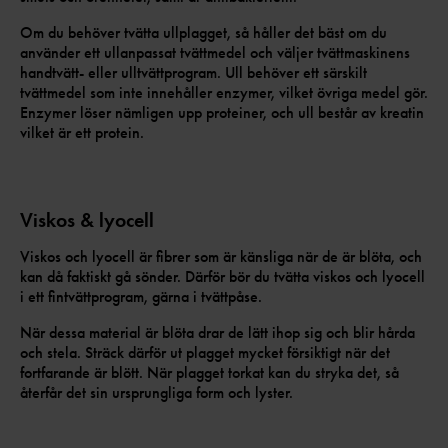
Om du behöver tvätta ullplagget, så håller det bäst om du
använder ett ullanpassat tvättmedel och väljer tvättmaskinens
handtvätt- eller ulltvättprogram. Ull behöver ett särskilt
tvättmedel som inte innehåller enzymer, vilket övriga medel gör.
Enzymer löser nämligen upp proteiner, och ull består av kreatin
vilket är ett protein.
Viskos & lyocell
Viskos och lyocell är fibrer som är känsliga när de är blöta, och
kan då faktiskt gå sönder. Därför bör du tvätta viskos och lyocell
i ett fintvättprogram, gärna i tvättpåse.
När dessa material är blöta drar de lätt ihop sig och blir hårda
och stela. Sträck därför ut plagget mycket försiktigt när det
fortfarande är blött. När plagget torkat kan du stryka det, så
återfår det sin ursprungliga form och lyster.