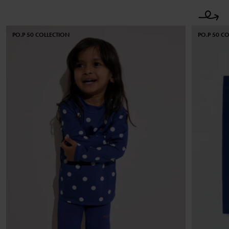
PO.P 50 COLLECTION
PO.P 50 C