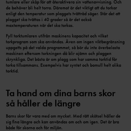
tumlare eller skåp för att återaktivera sin vattenavvisning. Och
de behöver bli helt torra. Däremot är det viktigt att du torkar
enligt den temperatur som plaggets tvättråd säger. Står det att
plagget ska tvättas i 40 grader så är det också
maxtemperaturen när det ska torkas.
Fyll torktumlaren utifrån maskinens kapacitet och vilket
torkprogram som ska användas. Även om ingen viktbegränsning
uppgetts på det valda programmet, så bör du inte överbelasta
maskinen eftersom torkningen då blir ojämn och plaggen
skrynkliga. Det bästa är om plagg som har samma torktid får
torka tillsammans. Exempelvis har syntet och bomull helt olika
torktid.
Ta hand om dina barns skor
så håller de längre
Barns skor får vara med om mycket. Med rätt skötsel håller de
sig fina längre och kan användas om och om igen. Det är bra
både för skorna och för miljön.