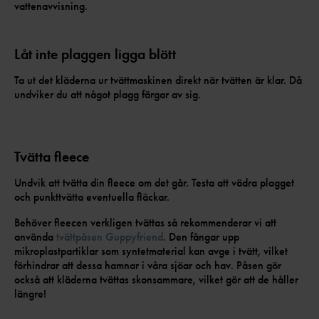
vattenavvisning.
Låt inte plaggen ligga blött
Ta ut det kläderna ur tvättmaskinen direkt när tvätten är klar. Då
undviker du att något plagg färgar av sig.
Tvätta fleece
Undvik att tvätta din fleece om det går. Testa att vädra plagget
och punkttvätta eventuella fläckar.
Behöver fleecen verkligen tvättas så rekommenderar vi att
använda
tvättpåsen Guppyfriend
. Den fångar upp
mikroplastpartiklar som syntetmaterial kan avge i tvätt, vilket
förhindrar att dessa hamnar i våra sjöar och hav. Påsen gör
också att kläderna tvättas skonsammare, vilket gör att de håller
längre!