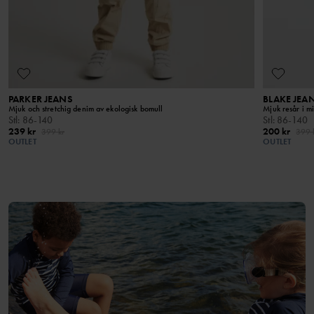
PARKER JEANS
BLAKE JEAN
Mjuk och stretchig denim av ekologisk bomull
Mjuk resår i 
Stl
:
86-140
Stl
:
86-140
239 kr
200 kr
399 kr
399 
OUTLET
OUTLET