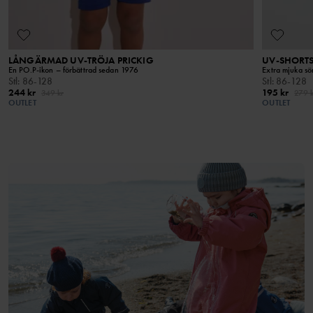
LÅNGÄRMAD UV-TRÖJA PRICKIG
UV-SHORT
En PO.P-ikon – förbättrad sedan 1976
Extra mjuka s
Stl
:
86-128
Stl
:
86-128
244 kr
195 kr
349 kr
279 k
OUTLET
OUTLET