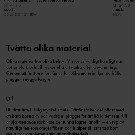
Vind- och vattentät – redo för regn och snålbåst
Varm, tålig och
Stl
:
74-116
Stl
:
24-33
699 kr
649 kr
ONLINE ONLY
NEW
NEW
Tvätta olika material
Olika material har olika behov. Viskos är väldigt känsligt när
det är blött, och ull räcker ofta att vädra efter användning.
Genom att få större förståelse för olika material kan du hålla
plaggen snygga längre.
Ull
Ull drar inte till sig mycket smuts. Därför räcker det oftast med
att bara borsta av och vädra ullplagget för att hålla det rent. Ull
är självrenande tack vare det tunna lagret lanolin – en typ av
naturligt fett som omger fibern och hjälper till att stöta bort
smuts och orenheter, samt är antibakteriellt.