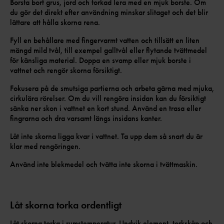
Borsta bort grus, jord och torkad lera med en mjuk borste. Om
du gör det direkt efter användning minskar slitaget och det blir
lättare att hålla skorna rena.
Fyll en behållare med fingervarmt vatten och tillsätt en liten
mängd mild tvål, till exempel galltvål eller flytande tvättmedel
för känsliga material. Doppa en svamp eller mjuk borste i
vattnet och rengör skorna försiktigt.
Fokusera på de smutsiga partierna och arbeta gärna med mjuka,
cirkulära rörelser. Om du vill rengöra insidan kan du försiktigt
sänka ner skon i vattnet en kort stund. Använd en trasa eller
fingrarna och dra varsamt längs insidans kanter.
Låt inte skorna ligga kvar i vattnet. Ta upp dem så snart du är
klar med rengöringen.
Använd inte blekmedel och tvätta inte skorna i tvättmaskin.
Låt skorna torka ordentligt
Låt skorna torka i rumstemperatur. Undvik element, torkskåp och