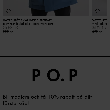
VATTENTÄT SKALJACKA STORMY
VATTENTÄT
Testvinnande skaljacka – perfekt för regn!
Vind- och vatt
Stl
:
80-140
Stl
:
74-116
999 kr
699 kr
Bli medlem och få 10% rabatt på ditt
första köp!