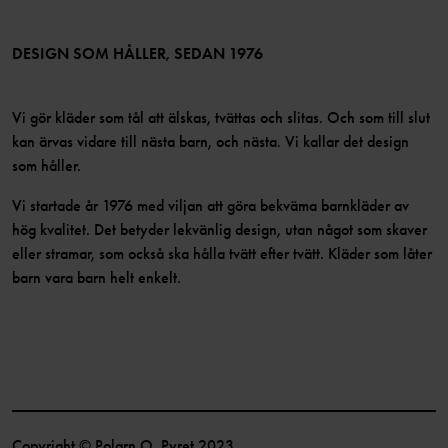
Medlemsvillkor
LinkedIn
Tillgänglighet för webbinnehåll
Bli medlem
DESIGN SOM HÅLLER, SEDAN 1976
Vi gör kläder som tål att älskas, tvättas och slitas. Och som till slut
kan ärvas vidare till nästa barn, och nästa. Vi kallar det design
som håller.
Vi startade år 1976 med viljan att göra bekväma barnkläder av
hög kvalitet. Det betyder lekvänlig design, utan något som skaver
eller stramar, som också ska hålla tvätt efter tvätt. Kläder som låter
barn vara barn helt enkelt.
Copyright © Polarn O. Pyret 2023