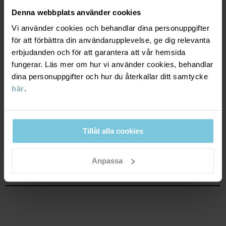
God andningsförmåga. Plagget passar för lätt aktiva lekar.
Denna webbplats använder cookies
Vi använder cookies och behandlar dina personuppgifter
VINDTÄTHET
6/6
för att förbättra din användarupplevelse, ge dig relevanta
erbjudanden och för att garantera att vår hemsida
Vindtätt membran
fungerar. Läs mer om hur vi använder cookies, behandlar
Optimalt vindskydd. Plagget stänger ute all vind.
dina personuppgifter och hur du återkallar ditt samtycke
här
.
MATERIAL & SKÖTSELRÅD
Tillåt alla cookies
HÅLLBARHET
Material
Anpassa
OUTER FABRIC
LEVERANS & RETUR
100% Polyester Recycled
Leverans & retur
Skötselråd