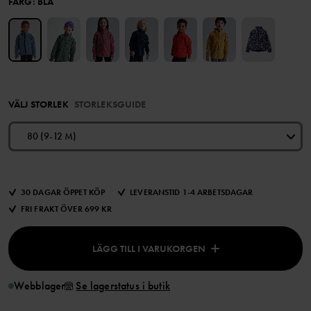
FÄRG
:
BLÅ
VÄLJ STORLEK
STORLEKSGUIDE
80 (9-12 M)
30 DAGAR ÖPPET KÖP
LEVERANSTID 1-4 ARBETSDAGAR
FRI FRAKT ÖVER 699 KR
LÄGG TILL I VARUKORGEN
Webblager
Se lagerstatus i butik