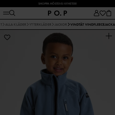
SHOPPA HÖSTENS NYHETER!
RT
ALLA KLÄDER
YTTERKLÄDER
JACKOR
VINDTÄT VINDFLEECEJACKA