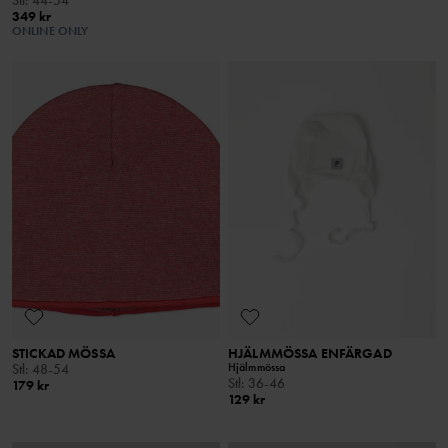
349 kr
ONLINE ONLY
STICKAD MÖSSA
HJÄLMMÖSSA ENFÄRGAD
Hjälmmössa
Stl
:
48-54
Stl
:
36-46
179 kr
129 kr