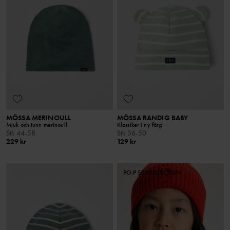
MÖSSA MERINOULL
MÖSSA RANDIG BABY
Mjuk och tunn merinoull
Klassiker i ny färg
Stl
:
44-58
Stl
:
36-50
229 kr
129 kr
PO.P 50 COLLECTION