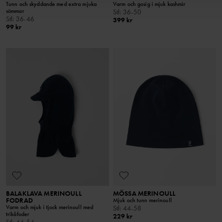
Tunn och skyddande med extra mjuka
Varm och gosig i mjuk kashmir
sömmar
Stl
:
36-50
Stl
:
36-46
399 kr
99 kr
BALAKLAVA MERINOULL
MÖSSA MERINOULL
FODRAD
Mjuk och tunn merinoull
Varm och mjuk i tjock merinoull med
Stl
:
44-58
trikåfoder
229 kr
Stl
:
44-54