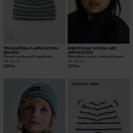
TRIKÅMÖSSA P-APPLIKATION
RIBBSTICKAD MÖSSA MED
RANDIG
APPLIKATION
Klassiskt randig med P-applikation
Ribbstickad och skön i ekologisk bomull
Stl
:
48-58
Stl
:
48-58
229 kr
279 kr
SEASONAL STRIPE