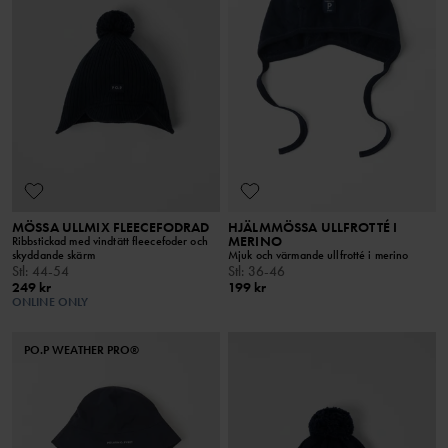
MÖSSA ULLMIX FLEECEFODRAD
HJÄLMMÖSSA ULLFROTTÉ I
MERINO
Ribbstickad med vindtätt fleecefoder och
skyddande skärm
Mjuk och värmande ullfrotté i merino
Stl
:
44-54
Stl
:
36-46
249 kr
199 kr
ONLINE ONLY
PO.P WEATHER PRO®