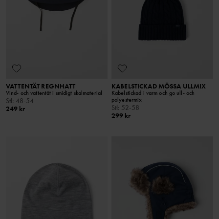
VATTENTÄT REGNHATT
KABELSTICKAD MÖSSA ULLMIX
Vind- och vattentät i smidigt skalmaterial
Kabelstickad i varm och go ull- och
polyestermix
Stl
:
48-54
Stl
:
52-58
249 kr
299 kr