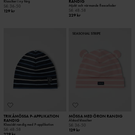
RANDIG
Klassiker i ny färg
Mjukt och värmande fleecefoder
Stl
:
36-50
Stl
:
48-58
129 kr
229 kr
SEASONAL STRIPE
TRIKÅMÖSSA P-APPLIKATION
MÖSSA MED ÖRON RANDIG
RANDIG
Älskad klassiker
Klassiskt randig med P-applikation
Stl
:
36-50
Stl
:
48-58
129 kr
229 kr