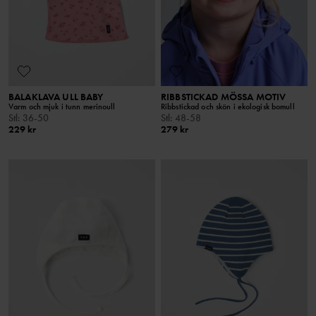
BALAKLAVA ULL BABY
RIBBSTICKAD MÖSSA MOTIV
Varm och mjuk i tunn merinoull
Ribbstickad och skön i ekologisk bomull
Stl
:
36-50
Stl
:
48-58
229 kr
279 kr