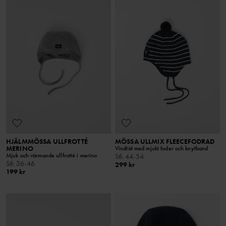
HJÄLMMÖSSA ULLFROTTÉ
MÖSSA ULLMIX FLEECEFODRAD
MERINO
Vindtät med mjukt foder och knytband
Mjuk och värmande ullfrotté i merino
Stl
:
44-54
Stl
:
36-46
299 kr
199 kr