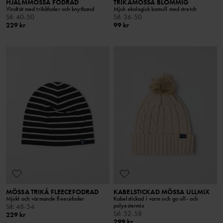
HJÄLMMÖSSA FODRAD
TRIKÅMÖSSA BLOMMIG
Vindtät med trikåfoder och knytband
Mjuk ekologisk bomull med stretch
Stl
:
40-50
Stl
:
36-50
229 kr
99 kr
MÖSSA TRIKÅ FLEECEFODRAD
KABELSTICKAD MÖSSA ULLMIX
Mjukt och värmande fleecefoder
Kabelstickad i varm och go ull- och
polyestermix
Stl
:
48-54
Stl
:
52-58
229 kr
299 kr