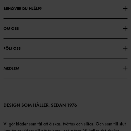
BEHÖVER DU HJÄLP?
KONTAKTA OSS
VANLIGA FRÅGOR
OM OSS
PRESENTKORTSALDO
KÖPVILLKOR
Om Polarn O. Pyret
FÖLJ OSS
INTEGRITETSPOLICY
COOKIEPOLICY
Vår historia
Facebook
Hitta våra butiker
MEDLEM
Instagram
Jobb
Medlemsförmåner
TikTok
Press
Medlemsvillkor
LinkedIn
Tillgänglighet för webbinnehåll
Bli medlem
DESIGN SOM HÅLLER, SEDAN 1976
Vi gör kläder som tål att älskas, tvättas och slitas. Och som till slut
kan ärvas vidare till nästa barn, och nästa. Vi kallar det design