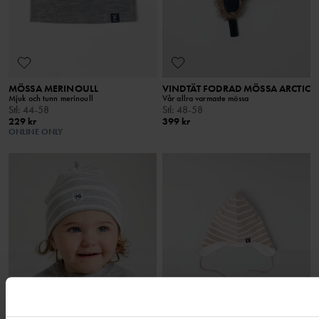
MÖSSA MERINOULL
VINDTÄT FODRAD MÖSSA ARCTIC
Mjuk och tunn merinoull
Vår allra varmaste mössa
Stl
:
44-58
Stl
:
48-58
229 kr
399 kr
ONLINE ONLY