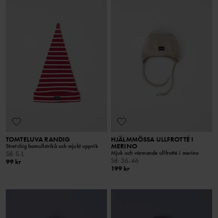
TOMTELUVA RANDIG
HJÄLMMÖSSA ULLFROTTÉ I
MERINO
Stretchig bomullstrikå och mjukt uppvik
Mjuk och värmande ullfrotté i merino
Stl
:
S-L
Stl
:
36-46
99 kr
199 kr