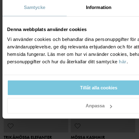
Samtycke
Information
MÖSSA RANDIG
HJÄLMMÖSSA FODRAD
Klassiker sedan 1976
Vindtät med trikåfoder och knytband
Stl
:
36-50
Stl
:
40-50
Denna webbplats använder cookies
129 kr
229 kr
NEW
Vi använder cookies och behandlar dina personuppgifter för at
användarupplevelse, ge dig relevanta erbjudanden och för att
CASHMERE COLLECTION
hemsida fungerar. Läs mer om hur vi använder cookies, beha
personuppgifter och hur du återkallar ditt samtycke
här
.
Tillåt alla cookies
Anpassa
TRIKÅMÖSSA ELEFANTER
MÖSSA KASHMIR