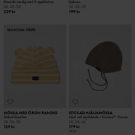
Klassiskt randig med P-applikation
hjälmen
Stl
:
48-58
Stl
:
48-58
229 kr
199 kr
SEASONAL STRIPE
MÖSSA MED ÖRON RANDIG
STICKAD HJÄLMMÖSSA
Älskad klassiker
Mjuk och skyddande i Ecovero™ Viscose
Stl
:
36-50
Stl
:
36-46
129 kr
179 kr
NEW