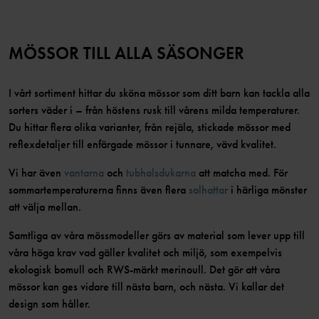
MÖSSOR TILL ALLA SÄSONGER
I vårt sortiment hittar du sköna mössor som ditt barn kan tackla alla
sorters väder i – från höstens rusk till vårens milda temperaturer.
Du hittar flera olika varianter, från rejäla, stickade mössor med
reflexdetaljer till enfärgade mössor i tunnare, vävd kvalitet.
Vi har även
vantarna
och
tubhalsdukarna
att matcha med. För
sommartemperaturerna finns även flera
solhattar
i härliga mönster
att välja mellan.
Samtliga av våra mössmodeller görs av material som lever upp till
våra höga krav vad gäller kvalitet och miljö, som exempelvis
ekologisk bomull och RWS-märkt merinoull. Det gör att våra
mössor kan ges vidare till nästa barn, och nästa. Vi kallar det
design som håller.