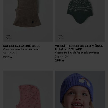
BALAKLAVA MERINOULL
VINDÄT FLEECEFODRAD MÖSSA
ULLMIX JAQUARD
Varm och mjuk i tunn merinoull
Vindtät med mjukt foder och knytband
Stl
:
36-50
Stl
:
44-54
229 kr
299 kr