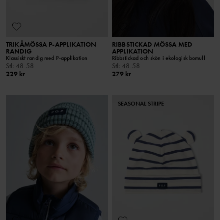
TRIKÅMÖSSA P-APPLIKATION
RIBBSTICKAD MÖSSA MED
RANDIG
APPLIKATION
Klassiskt randig med P-applikation
Ribbstickad och skön i ekologisk bomull
Stl
:
48-58
Stl
:
48-58
229 kr
279 kr
SEASONAL STRIPE