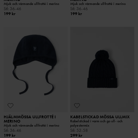
Mjuk och värmande ullfrotté i merino
Mjuk och värmande ullfrotté i merino
Stl
:
36-46
Stl
:
36-46
199 kr
199 kr
HJÄLMMÖSSA ULLFROTTÉ I
KABELSTICKAD MÖSSA ULLMIX
MERINO
Kabelstickad i varm och go ull- och
Mjuk och värmande ullfrotté i merino
polyestermix
Stl
:
36-46
Stl
:
52-58
199 kr
299 kr