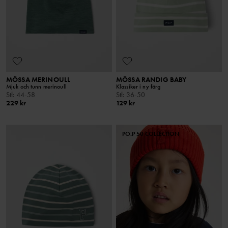
MÖSSA MERINOULL
MÖSSA RANDIG BABY
Mjuk och tunn merinoull
Klassiker i ny färg
Stl
:
44-58
Stl
:
36-50
229 kr
129 kr
PO.P 50 COLLECTION