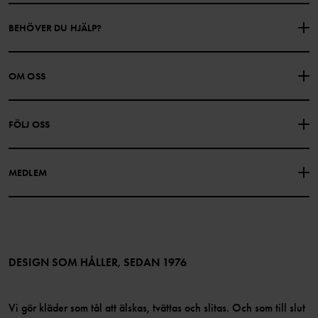
BEHÖVER DU HJÄLP?
KONTAKTA OSS
VANLIGA FRÅGOR
OM OSS
PRESENTKORTSALDO
KÖPVILLKOR
Om Polarn O. Pyret
FÖLJ OSS
INTEGRITETSPOLICY
COOKIEPOLICY
Vår historia
Facebook
Hitta våra butiker
MEDLEM
Instagram
Jobb
Medlemsförmåner
TikTok
Press
Medlemsvillkor
LinkedIn
Tillgänglighet för webbinnehåll
Bli medlem
DESIGN SOM HÅLLER, SEDAN 1976
Vi gör kläder som tål att älskas, tvättas och slitas. Och som till slut