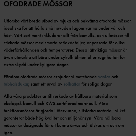
OFODRADE MÖSSOR
Utforska vårt breda utbud av mjuka och bekväma ofodrade mössor,
idealiska för att hålla små huvuden lagom varma under vår och
höst. Vårt sortiment inkluderar allt från bomulls- och ullmössor till
stickade mössor med smarta reflexdetaljer, anpassade för olika
väderförhållanden och temperaturer. Dessa lättviktiga mössor är
även utmärkta att bära under cykelhjälmen eller regnhatten för
extra skydd under kyligare dagar.
Förutom ofodrade mössor erbjuder vi matchande
vantar
och
tubhalsdukar
, samt ett urval av
solhattar
för soliga dagar.
Alla våra produkter är tillverkade av hållbara material som
ekologisk bomull och RWS-certifierad merinoull. Våra
funktionsmössor är gjorda i återvunna, slitstarka material, vilket
garanterar både hög kvalitet och miljöhänsyn. Våra hållbara
mössor är designade för att kunna ärvas och älskas om och om
igen.