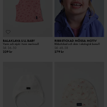
BALAKLAVA ULL BABY
RIBBSTICKAD MÖSSA MOTIV
Varm och mjuk i tunn merinoull
Ribbstickad och skön i ekologisk bomull
Stl
:
36-50
Stl
:
48-58
229 kr
279 kr