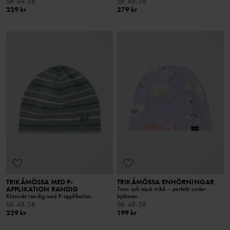
Stl
:
44-58
Stl
:
48-58
229 kr
279 kr
TRIKÅMÖSSA MED P-
TRIKÅMÖSSA ENHÖRNINGAR
APPLIKATION RANDIG
Tunn och mjuk trikå – perfekt under
Klassiskt randig med P-applikation
hjälmen
Stl
:
48-58
Stl
:
48-58
229 kr
199 kr