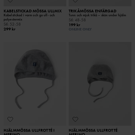
KABELSTICKAD MÖSSA ULLMIX
TRIKÅMÖSSA ENFÄRGAD
Kabelstickad i varm och go ull- och
Tunn och mjuk trikå – skön under hjälm
polyestermix
Stl
:
48-58
Stl
:
52-58
199 kr
299 kr
ONLINE ONLY
HJÄLMMÖSSA ULLFROTTÉ I
HJÄLMMÖSSA ULLFROTTÉ
MERINO
MERINO