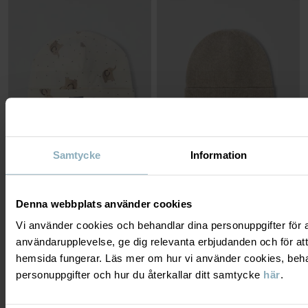
Samtycke
Information
TRIKÅMÖSSA ELEFANTER
MÖSSA KASHMIR
Tunn och skyddande med extra mjuka
Varm och gosig i mjuk kashmir
sömmar
Stl
:
36-50
Denna webbplats använder cookies
Stl
:
36-46
399 kr
99 kr
Vi använder cookies och behandlar dina personuppgifter för at
användarupplevelse, ge dig relevanta erbjudanden och för att
hemsida fungerar. Läs mer om hur vi använder cookies, beha
personuppgifter och hur du återkallar ditt samtycke
här
.