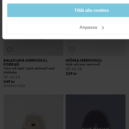
Tillåt alla cookies
Anpassa
BALAKLAVA MERINOULL
MÖSSA MERINOULL
FODRAD
Mjuk och tunn merinoull
Varm och mjuk i tjock merinoull med
Stl
:
44-58
trikåfoder
229 kr
Stl
:
44-54
349 kr
ONLINE ONLY