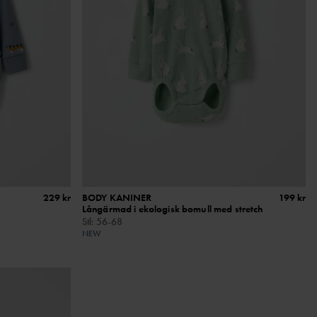
229 kr
BODY KANINER
199 kr
Långärmad i ekologisk bomull med stretch
Stl
:
56-68
NEW