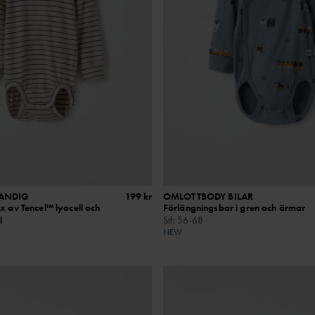
RANDIG
199 kr
OMLOTTBODY BILAR
x av Tencel™ lyocell och
Förlängningsbar i gren och ärmar
l
Stl
:
56-68
NEW