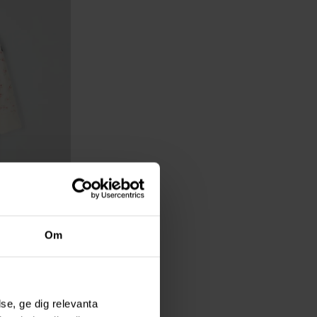
Om
MIG
199 kr
se, ge dig relevanta