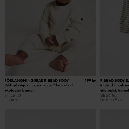
FÖRLÄNGNINGSBAR RIBBAD BODY
199 kr
RIBBAD BODY 
Ribbad i mjuk mix av Tencel™ lyocell och
Ribbad i mjuk mi
ekologisk bomull
ekologisk bomul
Stl
:
56-80
Stl
:
56-80
3 FÖR 2
NEW
3 FÖR 2