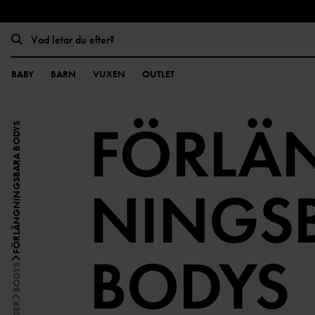
BABY
BARN
VUXEN
OUTLET
FÖRLÄ
FÖRLÄNGNINGSBARA BODYS
NINGS
BODYS
BODYS