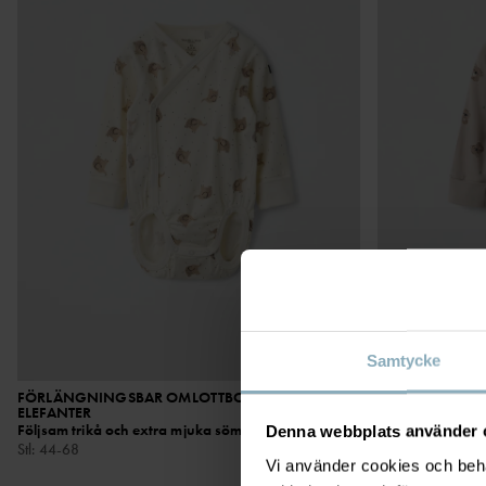
Samtycke
FÖRLÄNGNINGSBAR OMLOTTBODY
199 kr
FÖRLÄNGNING
ELEFANTER
KOALOR
Följsam trikå och extra mjuka sömmar
Förlängningsbar
Denna webbplats använder 
Stl
:
44-68
Stl
:
44-68
Vi använder cookies och behan