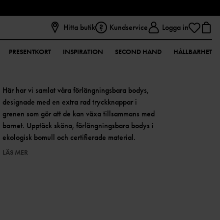
Hitta butik
Kundservice
Logga in
PRESENTKORT
INSPIRATION
SECOND HAND
HÅLLBARHET
Här har vi samlat våra förlängningsbara bodys,
designade med en extra rad tryckknappar i
grenen som gör att de kan växa tillsammans med
barnet. Upptäck sköna, förlängningsbara bodys i
ekologisk bomull och certifierade material.
LÄS MER