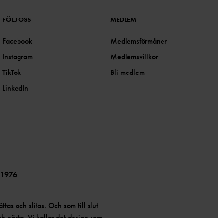
FÖLJ OSS
MEDLEM
Facebook
Medlemsförmåner
Instagram
Medlemsvillkor
TikTok
Bli medlem
LinkedIn
 1976
ättas och slitas. Och som till slut
och nästa. Vi kallar det design som