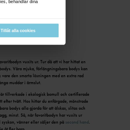
ies, behandlar dina
Tillåt alla cookies
avoritbodyn vuxits ur. Tur då att vi har hittat en
 bodys. Våra mjuka, förlängningsbara bodys kan
k vare den smarta lösningen med en extra rad
långa muddar i ärmslut.
r tillverkade i ekologisk bomull och certifierade
ätt efter tvätt. Hos hittar du enfärgade, mönstrade
ara bodys alla gjorda för att älskas, slitas och
lagg, minst. Så, när favoritbodyn har vuxits ur
ll syskon, vänner eller säljer den på
second hand
.
e åt fler barn.