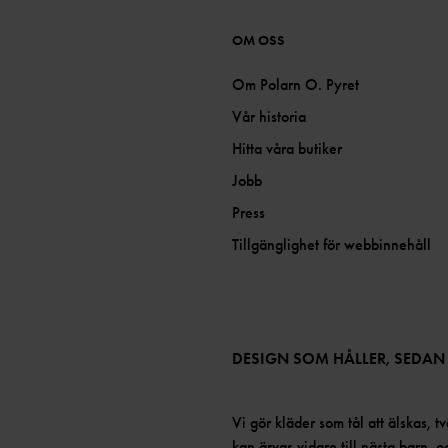
OM OSS
Om Polarn O. Pyret
Vår historia
Hitta våra butiker
Jobb
Press
Tillgänglighet för webbinnehåll
DESIGN SOM HÅLLER, SEDAN
Vi gör kläder som tål att älskas, tv
kan ärvas vidare till nästa barn, 