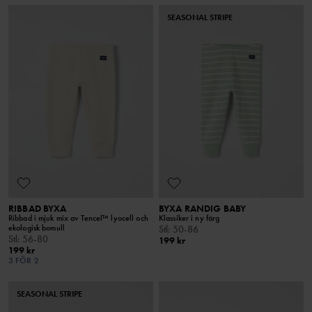
SEASONAL STRIPE
RIBBAD BYXA
BYXA RANDIG BABY
Ribbad i mjuk mix av Tencel™ lyocell och
Klassiker i ny färg
ekologisk bomull
Stl
:
50-86
Stl
:
56-80
199 kr
199 kr
3 FÖR 2
SEASONAL STRIPE