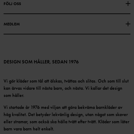
FÖLJ OSS
INTEGRITETSPOLICY
COOKIEPOLICY
Vår historia
Facebook
Hitta våra butiker
MEDLEM
Instagram
Jobb
Medlemsförmåner
TikTok
Press
Medlemsvillkor
LinkedIn
Tillgänglighet för webbinnehåll
Bli medlem
DESIGN SOM HÅLLER, SEDAN 1976
Vi gör kläder som tål att älskas, tvättas och slitas. Och som till slut
kan ärvas vidare till nästa barn, och nästa. Vi kallar det design
som håller.
Vi startade år 1976 med viljan att göra bekväma barnkläder av
hög kvalitet. Det betyder lekvänlig design, utan något som skaver
eller stramar, som också ska hålla tvätt efter tvätt. Kläder som låter
barn vara barn helt enkelt.