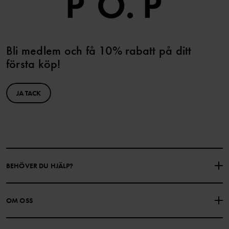
Bli medlem och få 10% rabatt på ditt
första köp!
JA TACK
BEHÖVER DU HJÄLP?
KONTAKTA OSS
VANLIGA FRÅGOR
OM OSS
PRESENTKORTSALDO
KÖPVILLKOR
Om Polarn O. Pyret