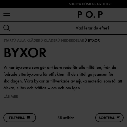
SHOPPA HÖSTENS NYHETER!
START
ALLA KLÄDER
KLÄDER
NEDERDELAR
BYXOR
BYXOR
Vi har byxorna som gör ditt barn redo för alla tillfällen, från de
fodrade ytterbyxorna för utflykten till de slittåliga jeansen för
skoldagen. Våra byxor är tillverkade av mjuka material som tål att
älskas, slitas och tvättas – om och om igen.
LÄS MER
FILTRERA
38 artiklar
SORTERA