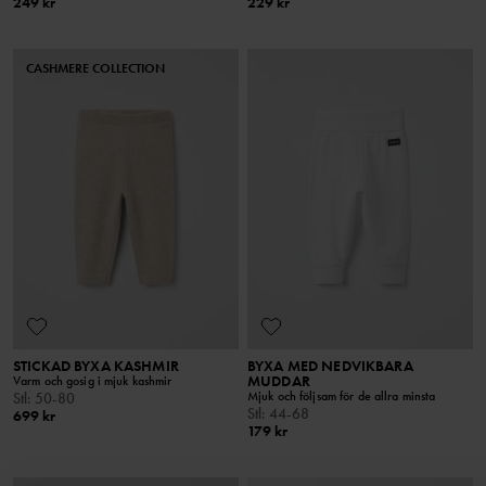
249 kr
229 kr
CASHMERE COLLECTION
STICKAD BYXA KASHMIR
BYXA MED NEDVIKBARA
MUDDAR
Varm och gosig i mjuk kashmir
Mjuk och följsam för de allra minsta
Stl
:
50-80
Stl
:
44-68
699 kr
179 kr