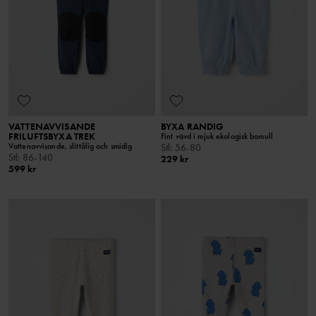
VATTENAVVISANDE
BYXA RANDIG
FRILUFTSBYXA TREK
Fint vävd i mjuk ekologisk bomull
Vattenavvisande, slittålig och smidig
Stl
:
56-80
Stl
:
86-140
229 kr
599 kr