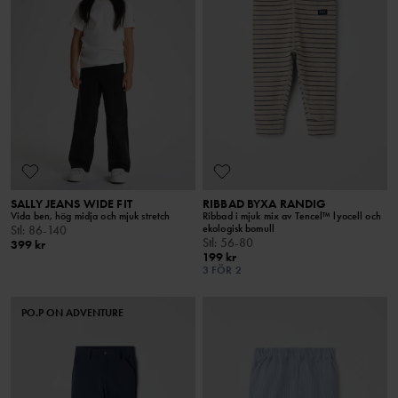
SALLY JEANS WIDE FIT
RIBBAD BYXA RANDIG
Vida ben, hög midja och mjuk stretch
Ribbad i mjuk mix av Tencel™ lyocell och
ekologisk bomull
Stl
:
86-140
Stl
:
56-80
399 kr
199 kr
3 FÖR 2
PO.P ON ADVENTURE