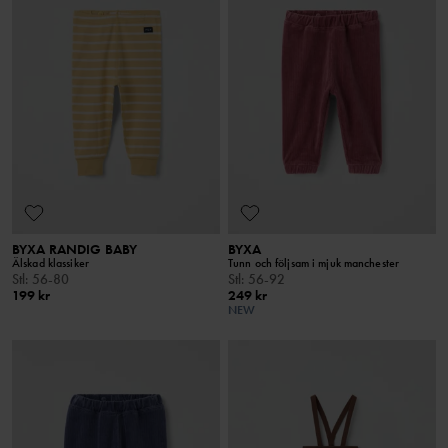
BYXA RANDIG BABY
BYXA
Älskad klassiker
Tunn och följsam i mjuk manchester
Stl
:
56-80
Stl
:
56-92
199 kr
249 kr
NEW