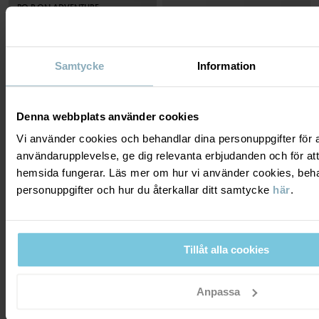
PO.P ON ADVENTURE
Samtycke
Information
Denna webbplats använder cookies
Vi använder cookies och behandlar dina personuppgifter för at
användarupplevelse, ge dig relevanta erbjudanden och för att
hemsida fungerar. Läs mer om hur vi använder cookies, beha
personuppgifter och hur du återkallar ditt samtycke
här
.
VATTENAVVISANDE
BYXA RANDIG
FRILUFTSBYXA TREK VUXEN
Klassiker sedan 1976
Vattenavvisande, slittålig och smidig
Stl
:
86-140
Stl
:
XS-XL
279 kr
999 kr
Tillåt alla cookies
ONLINE ONLY
Anpassa