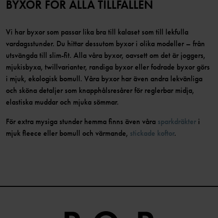
BYXOR FÖR ALLA TILLFÄLLEN
Vi har byxor som passar lika bra till kalaset som till lekfulla
vardagsstunder. Du hittar dessutom byxor i olika modeller – från
utsvängda till slim-fit. Alla våra byxor, oavsett om det är joggers,
mjukisbyxa, twillvarianter, randiga byxor eller fodrade byxor görs
i mjuk, ekologisk bomull. Våra byxor har även andra lekvänliga
och sköna detaljer som knapphålsresårer för reglerbar midja,
elastiska muddar och mjuka sömmar.
För extra mysiga stunder hemma finns även våra
sparkdräkter
i
mjuk fleece eller bomull och värmande,
stickade koftor
.