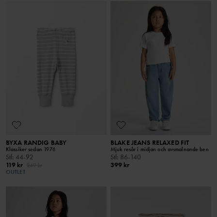
BYXA RANDIG BABY
BLAKE JEANS RELAXED FIT
Klassiker sedan 1976
Mjuk resår i midjan och avsmalnande ben
Stl
:
44-92
Stl
:
86-140
119 kr
399 kr
249 kr
OUTLET