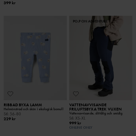
399 kr
PO.P ON ADVENTURE
RIBBAD BYXA LAMM
VATTENAVVISANDE
FRILUFTSBYXA TREK VUXEN
Helmönstrad och skön i ekologisk bomull
Vattenavvisande, slittålig och smidig
Stl
:
56-80
Stl
:
XS-XL
229 kr
999 kr
ONLINE ONLY