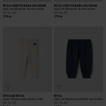
BYXA NEDVIKBARA MUDDAR
BYXA NEDVIKBARA MUDDAR
Mjuk och följsam för de allra minsta
Mjuk och följsam för de allra minsta
Stl
:
44-80
Stl
:
56-80
179 kr
179 kr
STICKAD BYXA
BYXA
Mjukt stickade med justerbar midja
Mjuk och följsam bomullstrikå med muddar
Stl
:
56-92
Stl
:
56-80