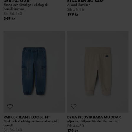
DRA-PÅ-BYXA
BYXA RANDIG BABY
Sköna och slittåliga i ekologisk
Älskad klassiker
bomullskanvas
Stl
:
56-86
Stl
:
86-140
199 kr
349 kr
PARKER JEANS LOOSE FIT
BYXA NEDVIKBARA MUDDAR
Mjuk och stretchig denim av ekologisk
Mjuk och följsam för de allra minsta
bomull
Stl
:
44-80
Stl
:
86-140
179 kr