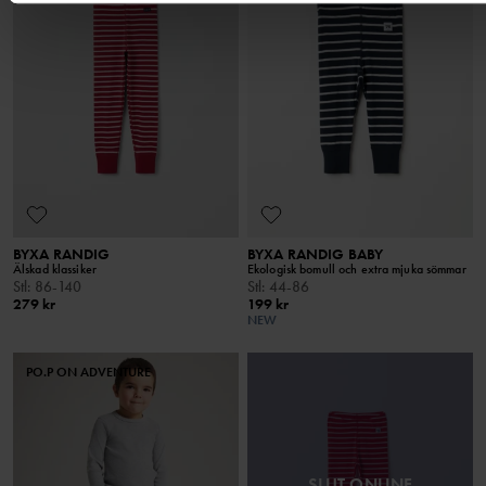
BYXA RANDIG
BYXA RANDIG BABY
Älskad klassiker
Ekologisk bomull och extra mjuka sömmar
Stl
:
86-140
Stl
:
44-86
279 kr
199 kr
NEW
PO.P ON ADVENTURE
SLUT ONLINE