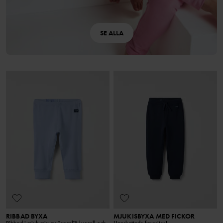
SE ALLA
RIBBAD BYXA
MJUKISBYXA MED FICKOR
Ribbad i mjuk mix av Tencel™ lyocell och
Uppskattade favoriter!