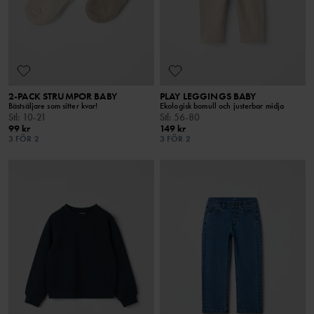
2-PACK STRUMPOR BABY
PLAY LEGGINGS BABY
Bästsäljare som sitter kvar!
Ekologisk bomull och justerbar midja
Stl
:
10-21
Stl
:
56-80
99 kr
149 kr
3 FÖR 2
3 FÖR 2