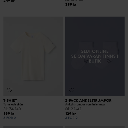
249 kr
399 kr
SLUT ONLINE
SE OM VARAN FINNS I
BUTIK
T-SHIRT
2-PACK ANKELSTRUMPOR
Tunn och skön
Ankelstrumpor som inte kasar
Stl
:
74-140
Stl
:
22-42
199 kr
129 kr
3 FÖR 2
3 FÖR 2