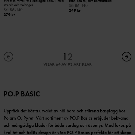
Sweatshirtkvalitet i ekologisk bomull med
Tunn och följsam bomullstrikå
stretch och volanger
Stl
:
86-140
Stl
:
86-140
249 kr
379 kr
1
2
VISAR 64 AV 93 ARTIKLAR
PO.P BASIC
Upptäck det bästa urvalet av hållbara och stilrena basplagg hos
Polarn O. Pyret. Vårt sortiment av PO.P Basics erbjuder bekväma
och mångsidiga kläder för både vardag och äventyr. Med fokus på
kvalitet och tidlös design är våra PO.P Basics perfekta för att skapa