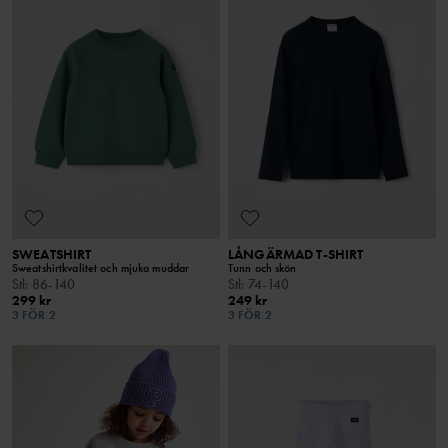
SWEATSHIRT
LÅNGÄRMAD T-SHIRT
Sweatshirtkvalitet och mjuka muddar
Tunn och skön
Stl
:
86-140
Stl
:
74-140
299 kr
249 kr
3 FÖR 2
3 FÖR 2