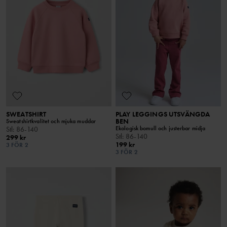
SWEATSHIRT
PLAY LEGGINGS UTSVÄNGDA
BEN
Sweatshirtkvalitet och mjuka muddar
Ekologisk bomull och justerbar midja
Stl
:
86-140
Stl
:
86-140
299 kr
199 kr
3 FÖR 2
3 FÖR 2