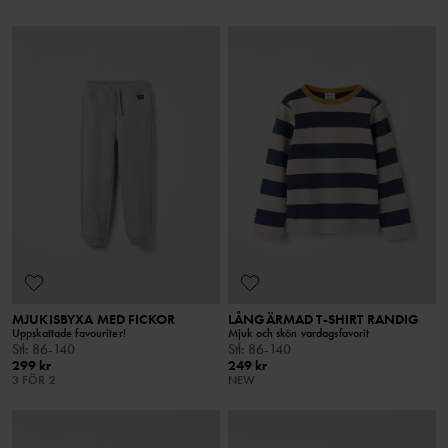
MJUKISBYXA MED FICKOR
LÅNGÄRMAD T-SHIRT RANDIG
Uppskattade favouriter!
Mjuk och skön vardagsfavorit
Stl
:
86-140
Stl
:
86-140
299 kr
249 kr
3 FÖR 2
NEW