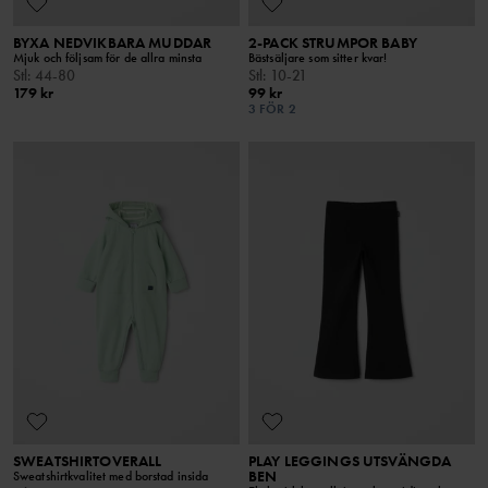
BYXA NEDVIKBARA MUDDAR
2-PACK STRUMPOR BABY
Mjuk och följsam för de allra minsta
Bästsäljare som sitter kvar!
Stl
:
44-80
Stl
:
10-21
179 kr
99 kr
3 FÖR 2
SWEATSHIRTOVERALL
PLAY LEGGINGS UTSVÄNGDA
BEN
Sweatshirtkvalitet med borstad insida