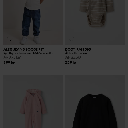
ALEX JEANS LOOSE FIT
BODY RANDIG
Rymlig passform med förböjda knän
Älskad klassiker
Stl
:
86-140
Stl
:
44-68
399 kr
229 kr