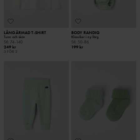
LÅNGÄRMAD T-SHIRT
BODY RANDIG
Tunn och skön
Klassiker i ny färg
Stl
:
74-140
Stl
:
50-86
249 kr
199 kr
3 FÖR 2