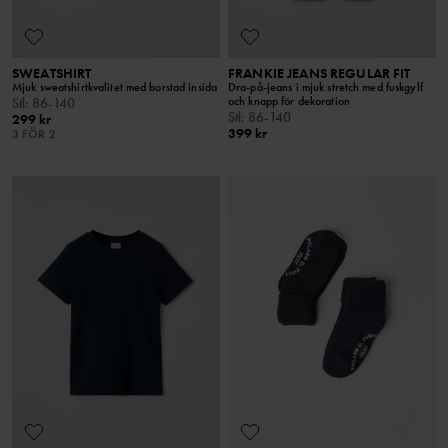
SWEATSHIRT
FRANKIE JEANS REGULAR FIT
Mjuk sweatshirtkvalitet med borstad insida
Dra-på-jeans i mjuk stretch med fuskgylf
och knapp för dekoration
Stl
:
86-140
Stl
:
86-140
299 kr
399 kr
3 FÖR 2