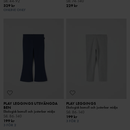
Stl
:
44-92
Stl
:
74-140
329 kr
229 kr
ONLINE ONLY
PLAY LEGGINGS UTSVÄNGDA
PLAY LEGGINGS
BEN
Ekologisk bomull och justerbar midja
Ekologisk bomull och justerbar midja
Stl
:
86-140
Stl
:
86-140
199 kr
199 kr
3 FÖR 2
3 FÖR 2