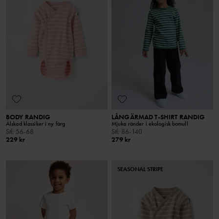
BODY RANDIG
LÅNGÄRMAD T-SHIRT RANDIG
Älskad klassiker i ny färg
Mjuka ränder i ekologisk bomull
Stl
:
56-68
Stl
:
86-140
229 kr
279 kr
SEASONAL STRIPE