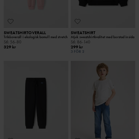
SWEATSHIRTOVERALL
SWEATSHIRT
Trikåoverall i ekologisk bomull med stretch
Mjuk sweatshirtkvalitet med borstad insida
Stl
:
56-80
Stl
:
86-140
329 kr
299 kr
3 FÖR 2