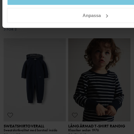
LÅNGÄRMAD T-SHIRT PRICKIG
PLAY LEGGINGS
Tunn och följsam bomullstrikå med
Ekologisk bomull och justerbar midja
Anpassa
broderad detalj
Stl
:
86-140
Stl
:
86-140
199 kr
249 kr
3 FÖR 2
3 FÖR 2
SWEATSHIRTOVERALL
LÅNGÄRMAD T-SHIRT RANDIG
Sweatshirtkvalitet med borstad insida
Klassiker sedan 1976