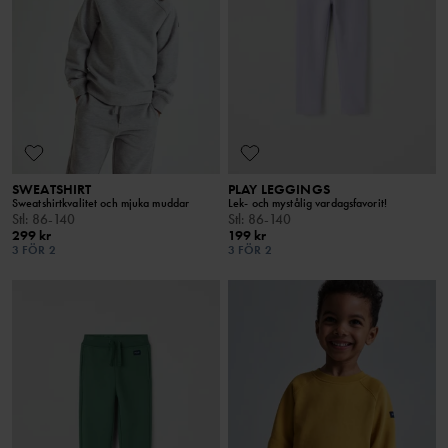
SWEATSHIRT
PLAY LEGGINGS
Sweatshirtkvalitet och mjuka muddar
Lek- och mystålig vardagsfavorit!
Stl
:
86-140
Stl
:
86-140
299 kr
199 kr
3 FÖR 2
3 FÖR 2