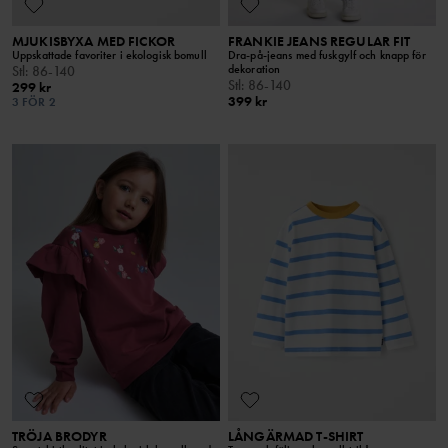
MJUKISBYXA MED FICKOR
FRANKIE JEANS REGULAR FIT
Uppskattade favoriter i ekologisk bomull
Dra-på-jeans med fuskgylf och knapp för
dekoration
Stl
:
86-140
Stl
:
86-140
299 kr
399 kr
3 FÖR 2
TRÖJA BRODYR
LÅNGÄRMAD T-SHIRT