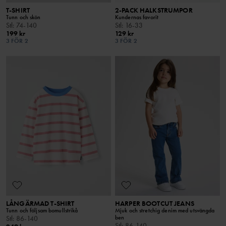
T-SHIRT
2-PACK HALKSTRUMPOR
Tunn och skön
Kundernas favorit
Stl
:
74-140
Stl
:
16-33
199 kr
129 kr
3 FÖR 2
3 FÖR 2
LÅNGÄRMAD T-SHIRT
HARPER BOOTCUT JEANS
Tunn och följsam bomullstrikå
Mjuk och stretchig denim med utsvängda
ben
Stl
:
86-140
Stl
:
86-140