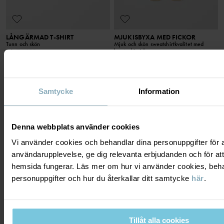
LÅNGÄRMAD T-SHIRT
MJUKISBYXA MED FICKOR
Tunn och skön
Mjuk och skön sweatshirtkvalitet med
borstad insida
Stl
:
74-152
Stl
:
86-140
249 kr
299 kr
3 FÖR 2
3 FÖR 2
Samtycke
Information
Denna webbplats använder cookies
Vi använder cookies och behandlar dina personuppgifter för at
användarupplevelse, ge dig relevanta erbjudanden och för att
hemsida fungerar. Läs mer om hur vi använder cookies, beha
personuppgifter och hur du återkallar ditt samtycke
här
.
Tillåt alla cookies