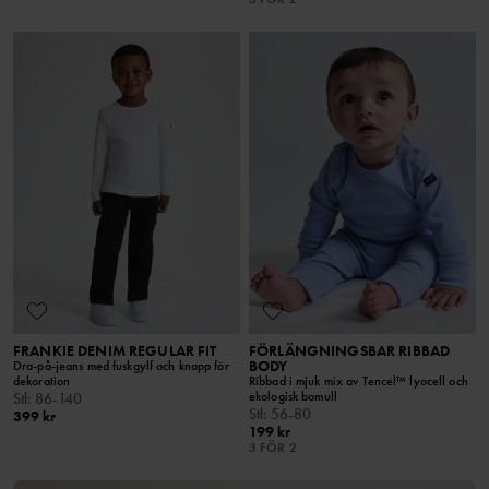
FRANKIE DENIM REGULAR FIT
FÖRLÄNGNINGSBAR RIBBAD
BODY
Dra-på-jeans med fuskgylf och knapp för
dekoration
Ribbad i mjuk mix av Tencel™ lyocell och
ekologisk bomull
Stl
:
86-140
Stl
:
56-80
399 kr
199 kr
3 FÖR 2