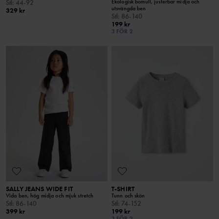
Ekologisk bomull, justerbar midja och
Stl
:
44-92
utsvängda ben
329 kr
Stl
:
86-140
199 kr
3 FÖR 2
SALLY JEANS WIDE FIT
T-SHIRT
Vida ben, hög midja och mjuk stretch
Tunn och skön
Stl
:
86-140
Stl
:
74-152
399 kr
199 kr
3 FÖR 2