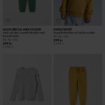
MJUKISBYXA MED FICKOR
SWEATSHIRT
Mjuk och skön sweatshirtkvalitet med
Sweatshirtkvalitet och mjuka muddar
borstad insida
Stl
:
86-140
Stl
:
86-140
299 kr
299 kr
3 FÖR 2
3 FÖR 2