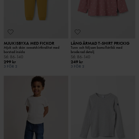
MJUKISBYXA MED FICKOR
LÅNGÄRMAD T-SHIRT PRICKIG
Mjuk och skön sweatshirtkvalitet med
Tunn och följsam bomullstrikå med
borstad insida
broderad detalj
Stl
:
86-140
Stl
:
86-140
299 kr
249 kr
3 FÖR 2
3 FÖR 2