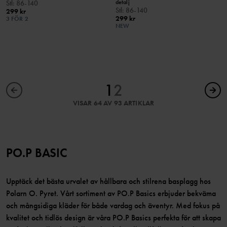
detalj
Stl
:
86-140
Stl
:
86-140
299 kr
299 kr
3 FÖR 2
NEW
1
2
VISAR 64 AV 93 ARTIKLAR
PO.P BASIC
Upptäck det bästa urvalet av hållbara och stilrena basplagg hos
Polarn O. Pyret. Vårt sortiment av PO.P Basics erbjuder bekväma
och mångsidiga kläder för både vardag och äventyr. Med fokus på
kvalitet och tidlös design är våra PO.P Basics perfekta för att skapa