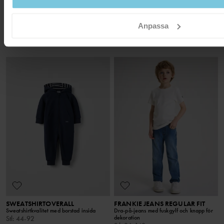
PLAY LEGGINGS
SWEATSHIRT
Lek- och mystålig vardagsfavorit!
Sweatshirtkvalitet och mjuka muddar
Anpassa
Stl
:
86-140
Stl
:
86-140
199 kr
299 kr
3 FÖR 2
3 FÖR 2
SWEATSHIRTOVERALL
FRANKIE JEANS REGULAR FIT
Sweatshirtkvalitet med borstad insida
Dra-på-jeans med fuskgylf och knapp för
dekoration
Stl
:
44-92