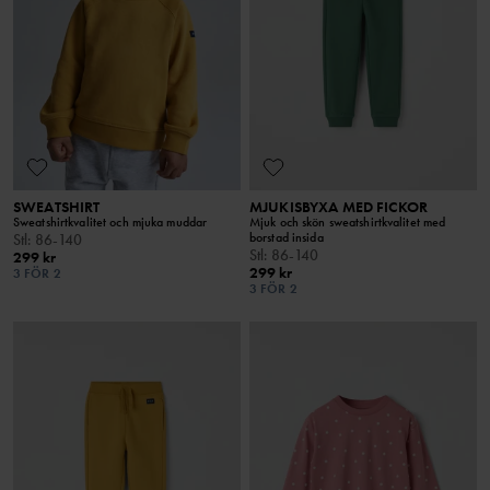
SWEATSHIRT
MJUKISBYXA MED FICKOR
Sweatshirtkvalitet och mjuka muddar
Mjuk och skön sweatshirtkvalitet med
borstad insida
Stl
:
86-140
Stl
:
86-140
299 kr
299 kr
3 FÖR 2
3 FÖR 2