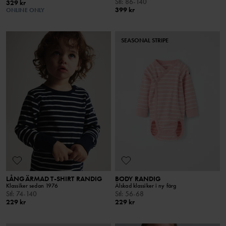
Stl
:
86-140
329 kr
399 kr
ONLINE ONLY
SEASONAL STRIPE
LÅNGÄRMAD T-SHIRT RANDIG
BODY RANDIG
Klassiker sedan 1976
Älskad klassiker i ny färg
Stl
:
74-140
Stl
:
56-68
229 kr
229 kr