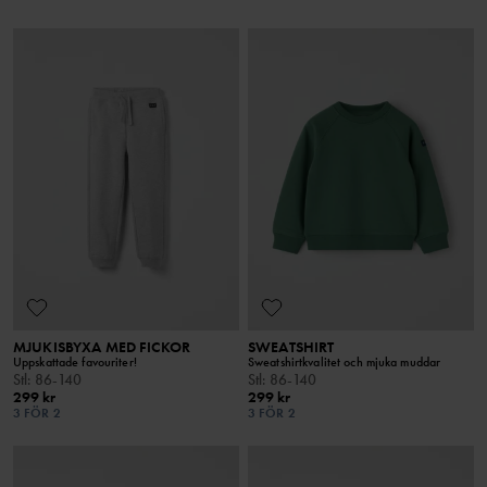
MJUKISBYXA MED FICKOR
SWEATSHIRT
Uppskattade favouriter!
Sweatshirtkvalitet och mjuka muddar
Stl
:
86-140
Stl
:
86-140
299 kr
299 kr
3 FÖR 2
3 FÖR 2