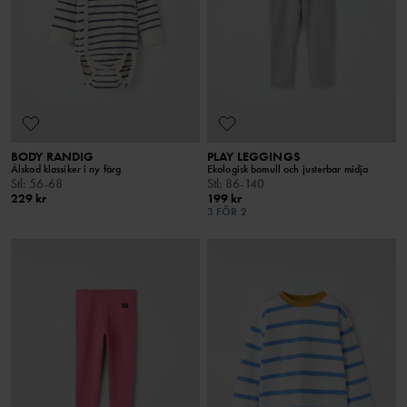
BODY RANDIG
PLAY LEGGINGS
Älskad klassiker i ny färg
Ekologisk bomull och justerbar midja
Stl
:
56-68
Stl
:
86-140
229 kr
199 kr
3 FÖR 2