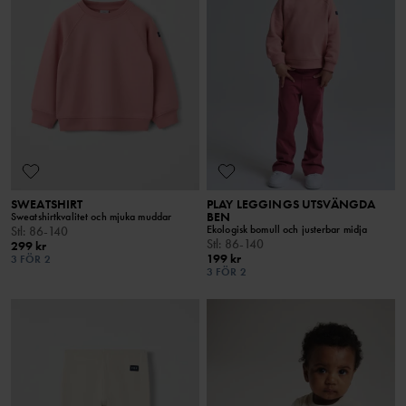
SWEATSHIRT
PLAY LEGGINGS UTSVÄNGDA
BEN
Sweatshirtkvalitet och mjuka muddar
Ekologisk bomull och justerbar midja
Stl
:
86-140
Stl
:
86-140
299 kr
199 kr
3 FÖR 2
3 FÖR 2