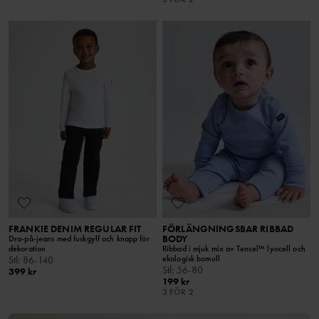
FRANKIE DENIM REGULAR FIT
FÖRLÄNGNINGSBAR RIBBAD
BODY
Dra-på-jeans med fuskgylf och knapp för
dekoration
Ribbad i mjuk mix av Tencel™ lyocell och
ekologisk bomull
Stl
:
86-140
Stl
:
56-80
399 kr
199 kr
3 FÖR 2