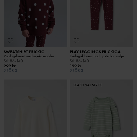
SWEATSHIRT PRICKIG
PLAY LEGGINGS PRICKIGA
Vardagsfavorit med mjuka muddar
Ekologisk bomull och justerbar midja
Stl
:
86-140
Stl
:
86-140
299 kr
199 kr
3 FÖR 2
3 FÖR 2
SEASONAL STRIPE