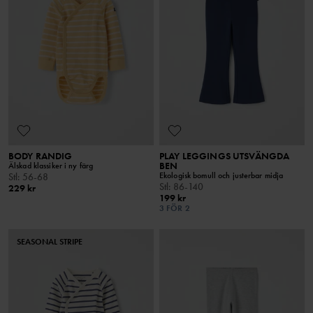
BODY RANDIG
PLAY LEGGINGS UTSVÄNGDA
BEN
Älskad klassiker i ny färg
Ekologisk bomull och justerbar midja
Stl
:
56-68
Stl
:
86-140
229 kr
199 kr
3 FÖR 2
SEASONAL STRIPE