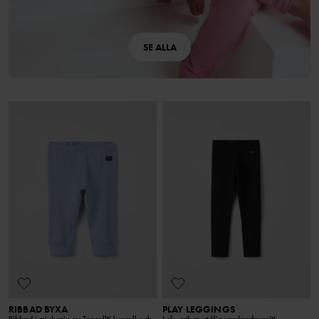
SE ALLA
RIBBAD BYXA
PLAY LEGGINGS
Ribbad i mjuk mix av Tencel™ lyocell och
Lek- och mystålig vardagsfavorit!