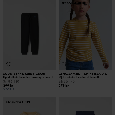
SEASONAL STRIPE
MJUKISBYXA MED FICKOR
LÅNGÄRMAD T-SHIRT RANDIG
Uppskattade favoriter i ekologisk bomull
Mjuka ränder i ekologisk bomull
Stl
:
86-140
Stl
:
86-140
299 kr
279 kr
3 FÖR 2
SEASONAL STRIPE