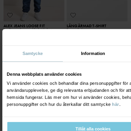
ALEX JEANS LOOSE FIT
LÅNGÄRMAD T-SHIRT
Rymlig passform med förböjda knän
Tunn och skön
Stl
:
86-140
Stl
:
74-152
399 kr
249 kr
3 FÖR 2
Samtycke
Information
Denna webbplats använder cookies
Vi använder cookies och behandlar dina personuppgifter för at
användarupplevelse, ge dig relevanta erbjudanden och för att
hemsida fungerar. Läs mer om hur vi använder cookies, beha
personuppgifter och hur du återkallar ditt samtycke
här
.
Tillåt alla cookies