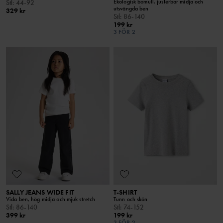
Ekologisk bomull, justerbar midja och
Stl
:
44-92
utsvängda ben
329 kr
Stl
:
86-140
199 kr
3 FÖR 2
SALLY JEANS WIDE FIT
T-SHIRT
Vida ben, hög midja och mjuk stretch
Tunn och skön
Stl
:
86-140
Stl
:
74-152
399 kr
199 kr
3 FÖR 2