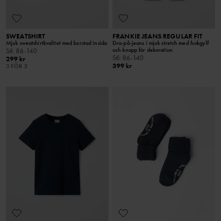
SWEATSHIRT
FRANKIE JEANS REGULAR FIT
Mjuk sweatshirtkvalitet med borstad insida
Dra-på-jeans i mjuk stretch med fuskgylf
och knapp för dekoration
Stl
:
86-140
Stl
:
86-140
299 kr
399 kr
3 FÖR 2