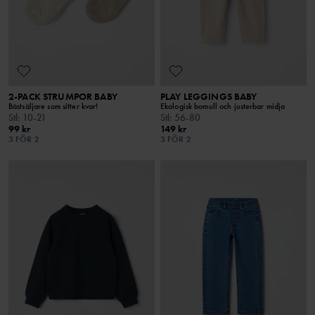
2-PACK STRUMPOR BABY
PLAY LEGGINGS BABY
Bästsäljare som sitter kvar!
Ekologisk bomull och justerbar midja
Stl
:
10-21
Stl
:
56-80
99 kr
149 kr
3 FÖR 2
3 FÖR 2