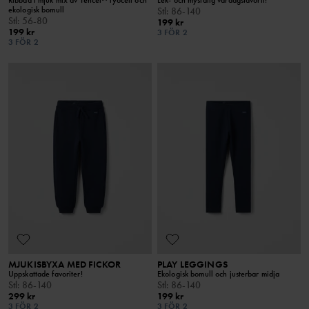
ekologisk bomull
Stl
:
86-140
Stl
:
56-80
199 kr
199 kr
3 FÖR 2
3 FÖR 2
MJUKISBYXA MED FICKOR
PLAY LEGGINGS
Uppskattade favoriter!
Ekologisk bomull och justerbar midja
Stl
:
86-140
Stl
:
86-140
299 kr
199 kr
3 FÖR 2
3 FÖR 2