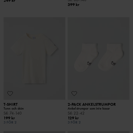
249 kr
399 kr
T-SHIRT
2-PACK ANKELSTRUMPOR
Tunn och skön
Ankelstrumpor som inte kasar
Stl
:
74-140
Stl
:
22-42
199 kr
129 kr
3 FÖR 2
3 FÖR 2