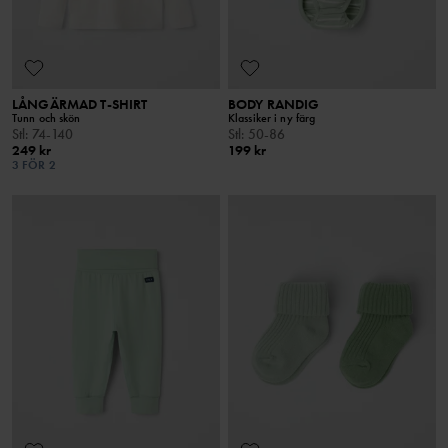
LÅNGÄRMAD T-SHIRT
BODY RANDIG
Tunn och skön
Klassiker i ny färg
Stl
:
74-140
Stl
:
50-86
249 kr
199 kr
3 FÖR 2