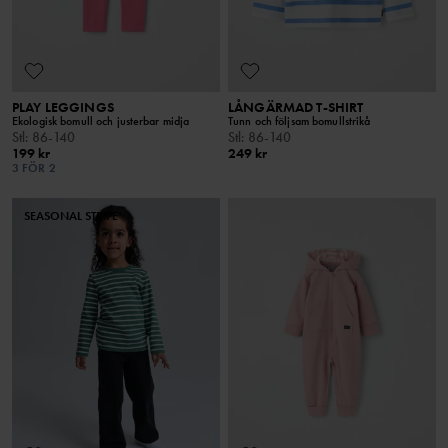
PLAY LEGGINGS
LÅNGÄRMAD T-SHIRT
Ekologisk bomull och justerbar midja
Tunn och följsam bomullstrikå
Stl
:
86-140
Stl
:
86-140
199 kr
249 kr
3 FÖR 2
SEASONAL STRIPE