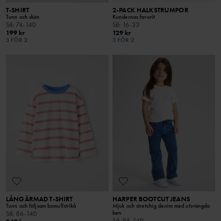
T-SHIRT
2-PACK HALKSTRUMPOR
Tunn och skön
Kundernas favorit
Stl
:
74-140
Stl
:
16-33
199 kr
129 kr
3 FÖR 2
3 FÖR 2
LÅNGÄRMAD T-SHIRT
HARPER BOOTCUT JEANS
Tunn och följsam bomullstrikå
Mjuk och stretchig denim med utsvängda
ben
Stl
:
86-140
Stl
:
86-140