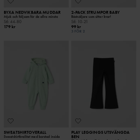
BYXA NEDVIKBARA MUDDAR
2-PACK STRUMPOR BABY
Mjuk och följsam för de allra minsta
Bästsäljare som sitter kvar!
Stl
:
44-80
Stl
:
10-21
179 kr
99 kr
3 FÖR 2
SWEATSHIRTOVERALL
PLAY LEGGINGS UTSVÄNGDA
BEN
Sweatshirtkvalitet med borstad insida