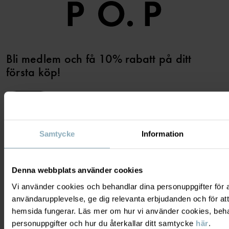
Bli medlem och få 10% rabatt på ditt
första köp!
JA TACK
Samtycke
Information
Denna webbplats använder cookies
BEHÖVER DU HJÄLP?
Vi använder cookies och behandlar dina personuppgifter för at
användarupplevelse, ge dig relevanta erbjudanden och för att
KONTAKTA OSS
VANLIGA FRÅGOR
OM OSS
hemsida fungerar. Läs mer om hur vi använder cookies, beha
personuppgifter och hur du återkallar ditt samtycke
här
.
PRESENTKORTSALDO
KÖPVILLKOR