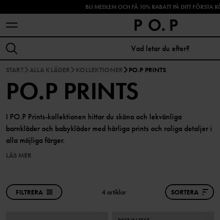
BLI MEDLEM OCH FÅ 10% RABATT PÅ DITT FÖRSTA K
SHOPPA HÖSTENS NYHETER!
START
ALLA KLÄDER
KOLLEKTIONER
PO.P PRINTS
PO.P PRINTS
I PO.P Prints-kollektionen hittar du sköna och lekvänliga
barnkläder och babykläder med härliga prints och roliga detaljer i
alla möjliga färger.
LÄS MER
FILTRERA
4 artiklar
SORTERA