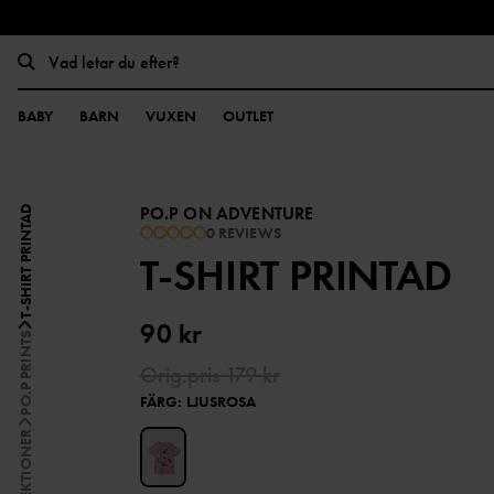
BABY
BARN
VUXEN
OUTLET
PO.P ON ADVENTURE
T-SHIRT PRINTAD
0 REVIEWS
T-SHIRT PRINTAD
90 kr
PO.P PRINTS
Orig.pris
179 kr
FÄRG
:
LJUSROSA
KOLLEKTIONER