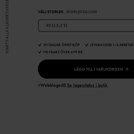
VÄLJ STORLEK
STORLEKSGUIDE
ALLA KLÄDER
92 (1.5-2 Y)
30 DAGAR ÖPPET KÖP
LEVERANSTID 1-4 ARBETS
START
FRI FRAKT ÖVER 699 KR
LÄGG TILL I VARUKORGEN
Webblager
Se lagerstatus i butik