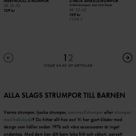
MERINOULL STRUMPOR
2-PACK ANKELSTRUMPOR
Ankelstrumpor som inte kasar
Stl
:
16-30
Stl
:
22-42
129 kr
129 kr
3 FÖR 2
1
2
VISAR 64 AV 69 ARTIKLAR
ALLA SLAGS STRUMPOR TILL BARNEN
Varma strumpor, tjocka strumpor,
merinoullstrumpor
eller
strumpor
med halkskydd
? Du hittar allt hos oss! Vi har gjort kläder med
design som håller sedan 1976 och våra accessoarer är inget
undantag. Med dem kan ditt barn leka fritt och säkert, oavsett