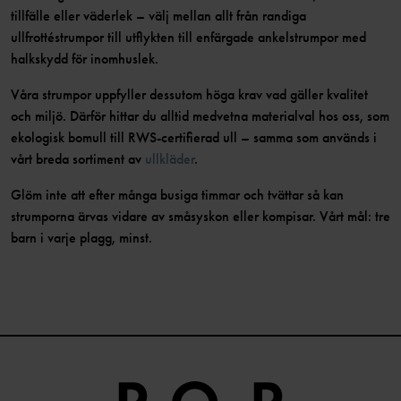
tillfälle eller väderlek – välj mellan allt från randiga
ullfrottéstrumpor till utflykten till enfärgade ankelstrumpor med
halkskydd för inomhuslek.
Våra strumpor uppfyller dessutom höga krav vad gäller kvalitet
och miljö. Därför hittar du alltid medvetna materialval hos oss, som
ekologisk bomull till RWS-certifierad ull – samma som används i
vårt breda sortiment av
ullkläder
.
Glöm inte att efter många busiga timmar och tvättar så kan
strumporna ärvas vidare av småsyskon eller kompisar. Vårt mål: tre
barn i varje plagg, minst.