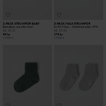
2-PACK STRUMPOR BABY
3-PACK HALKSTRUMPOR
Bästsäljare som sitter kvar!
En PO.P-ikon – förbättrad sedan 1976
Stl
:
10-21
Stl
:
19-33
99 kr
179 kr
3 FÖR 2
3 FÖR 2