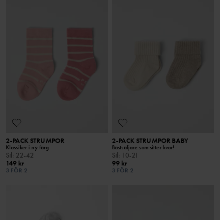
2-PACK STRUMPOR
2-PACK STRUMPOR BABY
Klassiker i ny färg
Bästsäljare som sitter kvar!
Stl
:
22-42
Stl
:
10-21
149 kr
99 kr
3 FÖR 2
3 FÖR 2