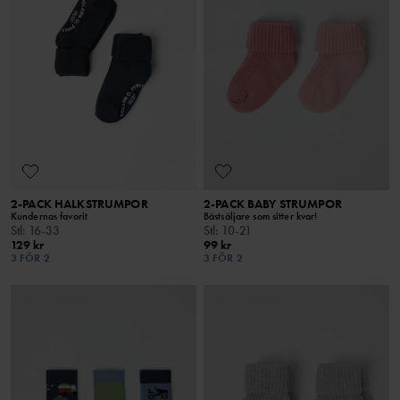
2-PACK HALKSTRUMPOR
2-PACK BABY STRUMPOR
Kundernas favorit
Bästsäljare som sitter kvar!
Stl
:
16-33
Stl
:
10-21
129 kr
99 kr
3 FÖR 2
3 FÖR 2