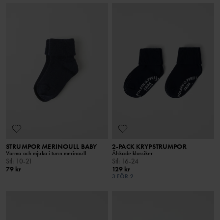
STRUMPOR MERINOULL BABY
2-PACK KRYPSTRUMPOR
Varma och mjuka i tunn merinoull
Älskade klassiker
Stl
:
10-21
Stl
:
16-24
79 kr
129 kr
3 FÖR 2