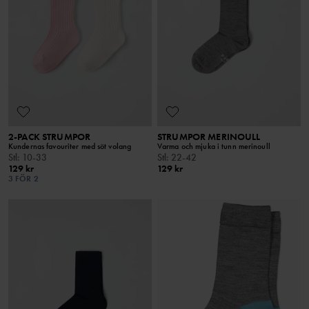
2-PACK STRUMPOR
STRUMPOR MERINOULL
Kundernas favouriter med söt volang
Varma och mjuka i tunn merinoull
Stl
:
10-33
Stl
:
22-42
129 kr
129 kr
3 FÖR 2