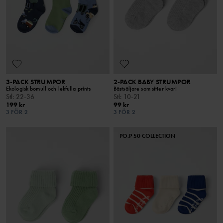
3-PACK STRUMPOR
2-PACK BABY STRUMPOR
Ekologisk bomull och lekfulla prints
Bästsäljare som sitter kvar!
Stl
:
22-36
Stl
:
10-21
199 kr
99 kr
3 FÖR 2
3 FÖR 2
PO.P 50 COLLECTION