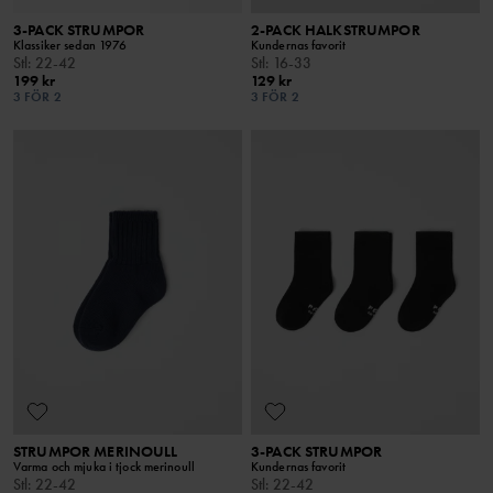
3-PACK STRUMPOR
2-PACK HALKSTRUMPOR
Klassiker sedan 1976
Kundernas favorit
Stl
:
22-42
Stl
:
16-33
199 kr
129 kr
3 FÖR 2
3 FÖR 2
STRUMPOR MERINOULL
3-PACK STRUMPOR
Varma och mjuka i tjock merinoull
Kundernas favorit
Stl
:
22-42
Stl
:
22-42