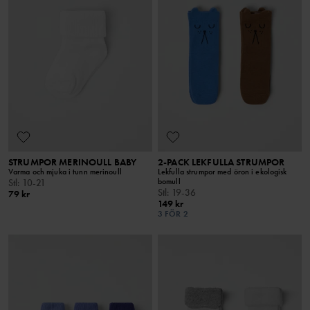
STRUMPOR MERINOULL BABY
2-PACK LEKFULLA STRUMPOR
Varma och mjuka i tunn merinoull
Lekfulla strumpor med öron i ekologisk
bomull
Stl
:
10-21
Stl
:
19-36
79 kr
149 kr
3 FÖR 2