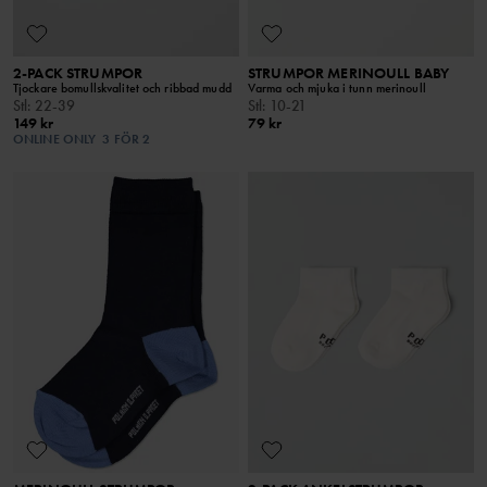
2-PACK STRUMPOR
STRUMPOR MERINOULL BABY
Tjockare bomullskvalitet och ribbad mudd
Varma och mjuka i tunn merinoull
Stl
:
22-39
Stl
:
10-21
149 kr
79 kr
ONLINE ONLY
3 FÖR 2