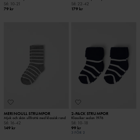
Stl
:
10-21
Stl
:
22-42
79 kr
179 kr
MERINOULL STRUMPOR
2-PACK STRUMPOR
Mjuk och skön ullfrotté med klassisk rand
Klassiker sedan 1976
Stl
:
16-42
Stl
:
10-18
149 kr
99 kr
3 FÖR 2