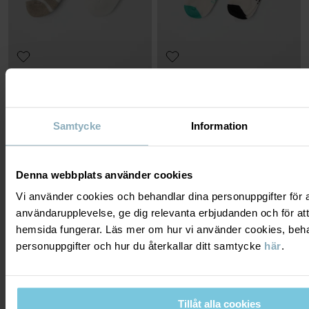
2-PACK STRUMPOR
2-PACK STRUMPOR
Tål att tvättas om och om igen
Tjockare bomullskvalitet och ribbad mudd
Stl
:
10-18
Stl
:
22-39
99 kr
149 kr
3 FÖR 2
3 FÖR 2
Samtycke
Information
Denna webbplats använder cookies
Vi använder cookies och behandlar dina personuppgifter för at
användarupplevelse, ge dig relevanta erbjudanden och för att
hemsida fungerar. Läs mer om hur vi använder cookies, beha
personuppgifter och hur du återkallar ditt samtycke
här
.
Tillåt alla cookies