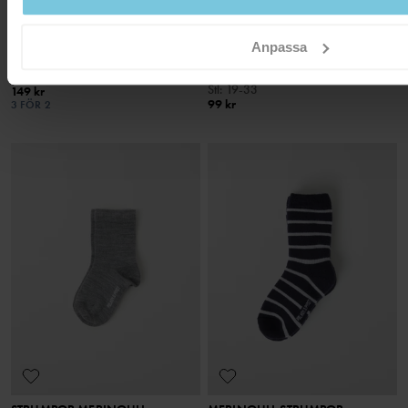
Anpassa
2-PACK STRUMPOR
STRUMPOR HALKSKYDD
MERINOULL
Klassiker i ny färg
Varma i tunn merinoull med halkskydd
Stl
:
22-42
Stl
:
19-33
149 kr
99 kr
3 FÖR 2