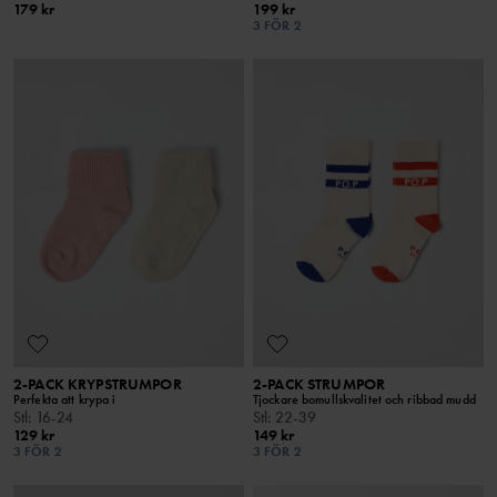
179 kr
199 kr
3 FÖR 2
2-PACK KRYPSTRUMPOR
2-PACK STRUMPOR
Perfekta att krypa i
Tjockare bomullskvalitet och ribbad mudd
Stl
:
16-24
Stl
:
22-39
129 kr
149 kr
3 FÖR 2
3 FÖR 2