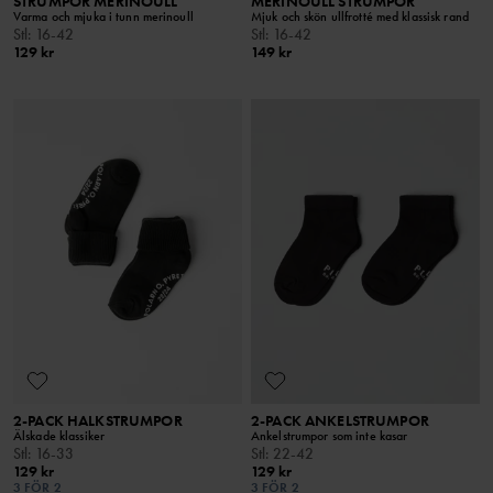
STRUMPOR MERINOULL
MERINOULL STRUMPOR
Varma och mjuka i tunn merinoull
Mjuk och skön ullfrotté med klassisk rand
Stl
:
16-42
Stl
:
16-42
129 kr
149 kr
2-PACK HALKSTRUMPOR
2-PACK ANKELSTRUMPOR
Älskade klassiker
Ankelstrumpor som inte kasar
Stl
:
16-33
Stl
:
22-42
129 kr
129 kr
3 FÖR 2
3 FÖR 2