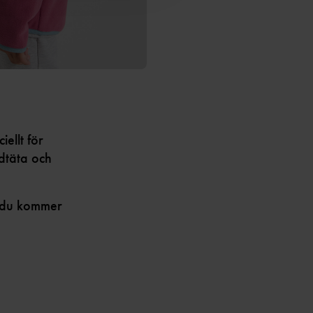
ellt för
dtäta och
s du kommer