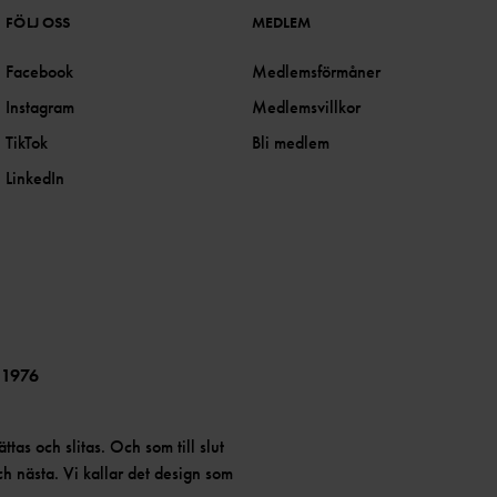
FÖLJ OSS
MEDLEM
Facebook
Medlemsförmåner
Instagram
Medlemsvillkor
TikTok
Bli medlem
LinkedIn
 1976
ättas och slitas. Och som till slut
och nästa. Vi kallar det design som