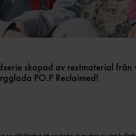
dserie skapad av restmaterial från
färgglada PO.P Reclaimed!
et en självklarhet att använda så mycket av vårt befintl