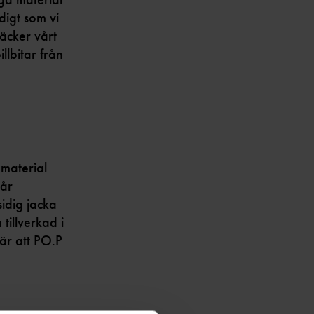
digt som vi
äcker vårt
llbitar från
!
 material
vår
idig jacka
tillverkad i
är att PO.P