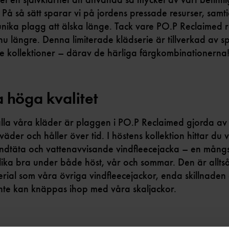
 På så sätt sparar vi på jordens pressade resurser, samti
nika plagg att älska länge. Tack vare PO.P Reclaimed r
u längre. Denna limiterade klädserie är tillverkad av spi
re kollektioner – därav de härliga färgkombinationerna
höga kvalitet
alla våra kläder är plaggen i PO.P Reclaimed gjorda av
 väder och håller över tid. I höstens kollektion hittar du 
ndtäta och vattenavvisande vindfleecejacka – en mångs
lika bra under både höst, vår och sommar. Den är alltså 
ial som våra övriga vindfleecejackor, enda skillnaden 
nte kan knäppas ihop med våra skaljackor.