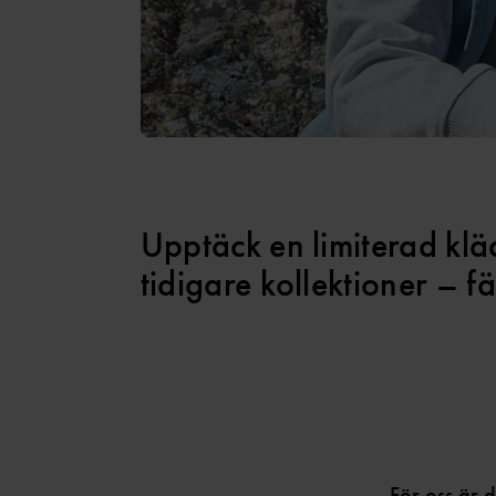
Upptäck en limiterad klä
tidigare kollektioner – 
För oss är d