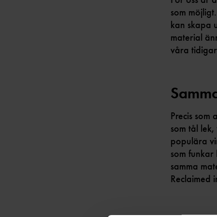
som möjligt.
kan skapa u
material änn
våra tidiga
Samma 
Precis som 
som tål lek,
populära vi
som funkar 
samma mater
Reclaimed i