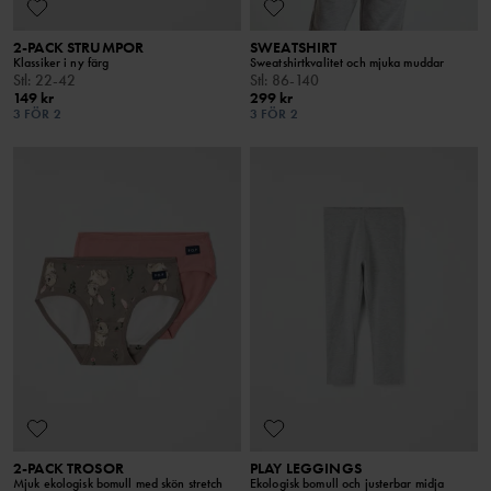
2-PACK STRUMPOR
SWEATSHIRT
Klassiker i ny färg
Sweatshirtkvalitet och mjuka muddar
Stl
:
22-42
Stl
:
86-140
149 kr
299 kr
3 FÖR 2
3 FÖR 2
2-PACK TROSOR
PLAY LEGGINGS
Mjuk ekologisk bomull med skön stretch
Ekologisk bomull och justerbar midja