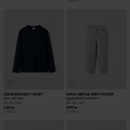
3 FÖR 2
LÅNGÄRMAD T-SHIRT
MJUKISBYXA MED FICKOR
Tunn och skön
Uppskattade favouriter!
Stl
:
74-140
Stl
:
86-140
249 kr
299 kr
3 FÖR 2
3 FÖR 2