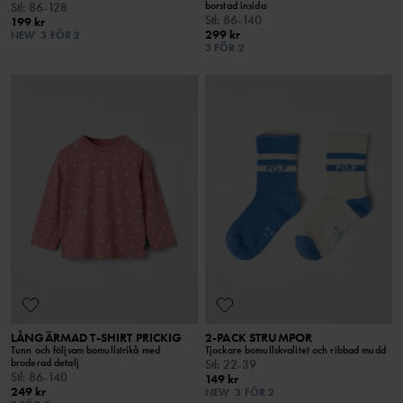
borstad insida
Stl
:
86-128
Stl
:
86-140
199 kr
299 kr
NEW
3 FÖR 2
3 FÖR 2
LÅNGÄRMAD T-SHIRT PRICKIG
2-PACK STRUMPOR
Tunn och följsam bomullstrikå med
Tjockare bomullskvalitet och ribbad mudd
broderad detalj
Stl
:
22-39
Stl
:
86-140
149 kr
249 kr
NEW
3 FÖR 2