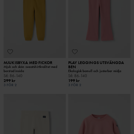
MJUKISBYXA MED FICKOR
PLAY LEGGINGS UTSVÄNGDA
BEN
Mjuk och skön sweatshirtkvalitet med
borstad insida
Ekologisk bomull och justerbar midja
Stl
:
86-140
Stl
:
86-140
299 kr
199 kr
3 FÖR 2
3 FÖR 2