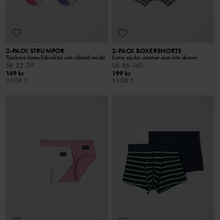
2-PACK STRUMPOR
2-PACK BOXERSHORTS
Tjockare bomullskvalitet och ribbad mudd
Extra mjuka sömmar som inte skaver
Stl
:
22-39
Stl
:
86-140
149 kr
199 kr
3 FÖR 2
3 FÖR 2