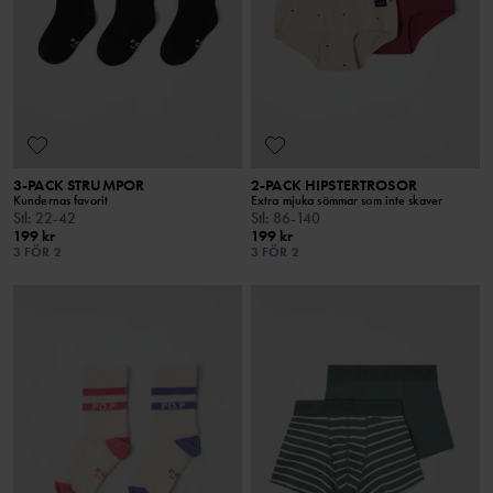
3-PACK STRUMPOR
2-PACK HIPSTERTROSOR
Kundernas favorit
Extra mjuka sömmar som inte skaver
Stl
:
22-42
Stl
:
86-140
199 kr
199 kr
3 FÖR 2
3 FÖR 2