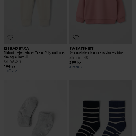
RIBBAD BYXA
SWEATSHIRT
Ribbad i mjuk mix av Tencel™ lyocell och
Sweatshirtkvalitet och mjuka muddar
ekologisk bomull
Stl
:
86-140
Stl
:
56-80
299 kr
199 kr
3 FÖR 2
3 FÖR 2