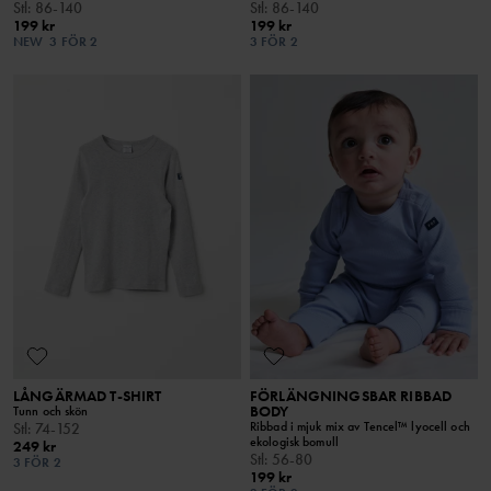
Stl
:
86-140
Stl
:
86-140
199 kr
199 kr
NEW
3 FÖR 2
3 FÖR 2
LÅNGÄRMAD T-SHIRT
FÖRLÄNGNINGSBAR RIBBAD
BODY
Tunn och skön
Ribbad i mjuk mix av Tencel™ lyocell och
Stl
:
74-152
ekologisk bomull
249 kr
Stl
:
56-80
3 FÖR 2
199 kr