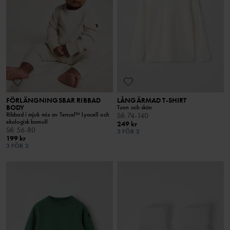
FÖRLÄNGNINGSBAR RIBBAD
LÅNGÄRMAD T-SHIRT
BODY
Tunn och skön
Ribbad i mjuk mix av Tencel™ lyocell och
Stl
:
74-140
ekologisk bomull
249 kr
Stl
:
56-80
3 FÖR 2
199 kr
3 FÖR 2