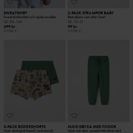
SWEATSHIRT
2-PACK STRUMPOR BABY
Sweatshirtkvalitet och mjuka muddar
Bästsäljare som sitter kvar!
Stl
:
86-140
Stl
:
10-21
299 kr
99 kr
3 FÖR 2
3 FÖR 2
2-PACK BOXERSHORTS
MJUKISBYXA MED FICKOR
Mjuk ekologisk bomull med stretch
Mjuk och skön sweatshirtkvalitet med