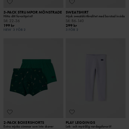
3-PACK STRUMPOR MÖNSTRADE
SWEATSHIRT
Hitta ditt favoritprint!
Mjuk sweatshirtkvalitet med borstad insida
Stl
:
22-36
Stl
:
86-140
199 kr
299 kr
NEW
3 FÖR 2
3 FÖR 2
2-PACK BOXERSHORTS
PLAY LEGGINGS
Extra mjuka sömmar som inte skaver
Lek- och mystålig vardagsfavorit!