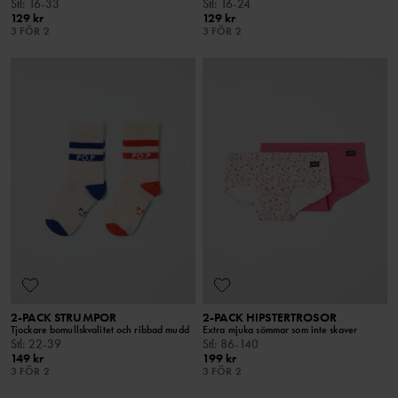
Stl
:
16-33
Stl
:
16-24
129 kr
129 kr
3 FÖR 2
3 FÖR 2
2-PACK STRUMPOR
2-PACK HIPSTERTROSOR
Tjockare bomullskvalitet och ribbad mudd
Extra mjuka sömmar som inte skaver
Stl
:
22-39
Stl
:
86-140
149 kr
199 kr
3 FÖR 2
3 FÖR 2