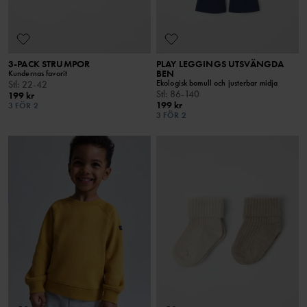
3-PACK STRUMPOR
PLAY LEGGINGS UTSVÄNGDA
BEN
Kundernas favorit
Ekologisk bomull och justerbar midja
Stl
:
22-42
Stl
:
86-140
199 kr
199 kr
3 FÖR 2
3 FÖR 2