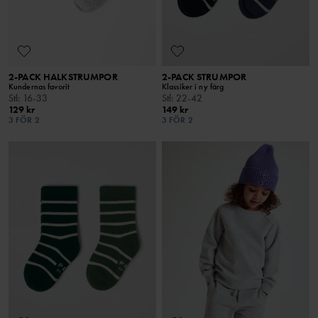
2-PACK HALKSTRUMPOR
2-PACK STRUMPOR
Kundernas favorit
Klassiker i ny färg
Stl
:
16-33
Stl
:
22-42
129 kr
149 kr
3 FÖR 2
3 FÖR 2