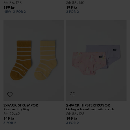
Stl
:
86-128
Stl
:
86-140
199 kr
199 kr
NEW
3 FÖR 2
3 FÖR 2
2-PACK STRUMPOR
2-PACK HIPSTERTROSOR
Klassiker i ny färg
Ekologisk bomull med skön stretch
Stl
:
22-42
Stl
:
86-128
149 kr
199 kr
3 FÖR 2
3 FÖR 2