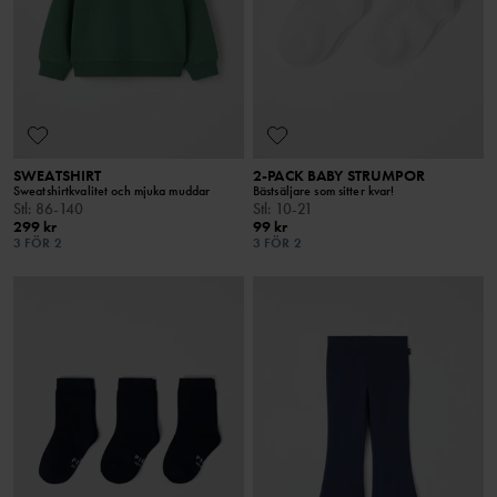
SWEATSHIRT
2-PACK BABY STRUMPOR
Sweatshirtkvalitet och mjuka muddar
Bästsäljare som sitter kvar!
Stl
:
86-140
Stl
:
10-21
299 kr
99 kr
3 FÖR 2
3 FÖR 2