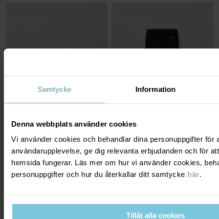
Samtycke
Information
Denna webbplats använder cookies
Vi använder cookies och behandlar dina personuppgifter för at
2-PACK TROSOR
MJUKISBYXA MED FICKOR
användarupplevelse, ge dig relevanta erbjudanden och för att
Mjuk ekologisk bomull med skön stretch
Uppskattade favoriter i ekologisk bomull
Stl
:
86-140
Stl
:
86-140
hemsida fungerar. Läs mer om hur vi använder cookies, beha
199 kr
299 kr
personuppgifter och hur du återkallar ditt samtycke
här
.
NEW
3 FÖR 2
3 FÖR 2
Tillåt alla cookies