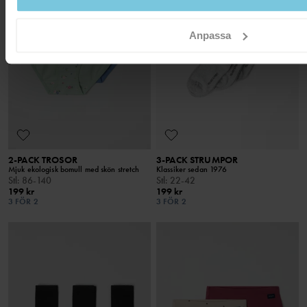
Anpassa
2-PACK TROSOR
3-PACK STRUMPOR
Mjuk ekologisk bomull med skön stretch
Klassiker sedan 1976
Stl
:
86-140
Stl
:
22-42
199 kr
199 kr
3 FÖR 2
3 FÖR 2