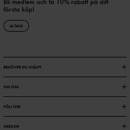
Bli medlem och få 10% rabatt på ditt
första köp!
JA TACK
BEHÖVER DU HJÄLP?
KONTAKTA OSS
VANLIGA FRÅGOR
OM OSS
PRESENTKORTSALDO
KÖPVILLKOR
Om Polarn O. Pyret
FÖLJ OSS
INTEGRITETSPOLICY
COOKIEPOLICY
Vår historia
Facebook
Hitta våra butiker
MEDLEM