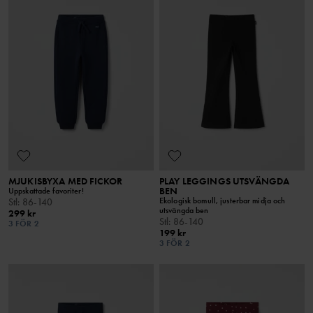
MJUKISBYXA MED FICKOR
PLAY LEGGINGS UTSVÄNGDA
BEN
Uppskattade favoriter!
Ekologisk bomull, justerbar midja och
Stl
:
86-140
utsvängda ben
299 kr
Stl
:
86-140
3 FÖR 2
199 kr
3 FÖR 2