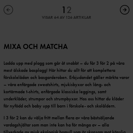
1
2
VISAR 64 AV 126 ARTIKLAR
MIXA OCH MATCHA
Ladda upp med plagg som går åt snabbt – du får 3 för 2 på våra
mest älskade basplagg! Här hittar du allt för att komplettera
förskolelådan och basgarderoben. Erbjudandet gäller märkta varor
– våra enfärgade sweatshirts, mjukisbyxor och lång- och
kortärmade t-shirts, enfärgade klassiska leggings, samt
underkläder, strumpor och strumpbyxor. Hos oss hittar du kläder
för nyfödd och baby upp till barn i förskole- och skolåldern.
I 3 för 2 kan du välja fritt mellan flera av våra bästsäljande
vardagshjältar som man inte kan ha för många av – alla
tillverkade av mjuk ekologisk bomull som är skonsam mot känslig