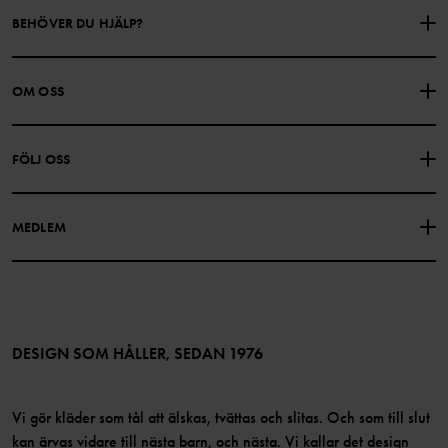
BEHÖVER DU HJÄLP?
KONTAKTA OSS
VANLIGA FRÅGOR
OM OSS
PRESENTKORTSALDO
KÖPVILLKOR
Om Polarn O. Pyret
FÖLJ OSS
INTEGRITETSPOLICY
COOKIEPOLICY
Vår historia
Facebook
Hitta våra butiker
MEDLEM
Instagram
Jobb
Medlemsförmåner
TikTok
Press
Medlemsvillkor
LinkedIn
Tillgänglighet för webbinnehåll
Bli medlem
DESIGN SOM HÅLLER, SEDAN 1976
Vi gör kläder som tål att älskas, tvättas och slitas. Och som till slut
kan ärvas vidare till nästa barn, och nästa. Vi kallar det design