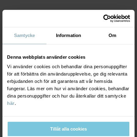
Artikelnummer
:
60602689
Tillverkningsland
:
Bangladesh
MATERIAL & SKÖTSELRÅD
Fabrik
:
Läs mer
Samtycke
Information
Om
HÅLLBARHET
Material
LEVERANS & RETUR
Denna webbplats använder cookies
95% Cotton Organic
5% Elastane
Vi använder cookies och behandlar dina personuppgifter
för att förbättra din användarupplevelse, ge dig relevanta
Leverans & retur
erbjudanden och för att garantera att vår hemsida
Skötselråd
fungerar. Läs mer om hur vi använder cookies, behandlar
dina personuppgifter och hur du återkallar ditt samtycke
Leverans
DU KANSKE OCKSÅ GILLAR
TVÄTT
här
.
60°C maskintvätt varm
Vi erbjuder fri frakt över 699 kr och leveranstiden är 1–4 dagar. I
Ej blekning
kassan visas de tillgängliga leveransalternativ baserat på vilket
postnummer som ordern ska levereras till.
Tillåt alla cookies
Ej torktumling