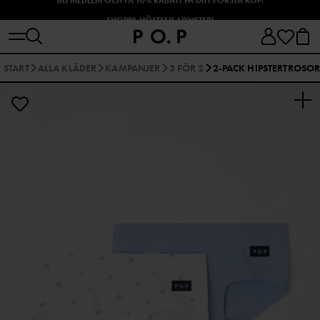
SHOPPA HÖSTENS NYHETER!
START
ALLA KLÄDER
KAMPANJER
3 FÖR 2
2-PACK HIPSTERTROSO