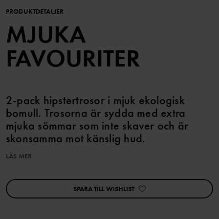
PRODUKTDETALJER
MJUKA
FAVOURITER
2-pack hipstertrosor i mjuk ekologisk
bomull. Trosorna är sydda med extra
mjuka sömmar som inte skaver och är
skonsamma mot känslig hud.
LÄS MER
Den här produkten ingår i vårt 3 för 2-erbjudande, som ej kan
kombineras med andra erbjudanden.
SPARA TILL WISHLIST
Egenskaper:
• Extra mjuka, platta sömmar