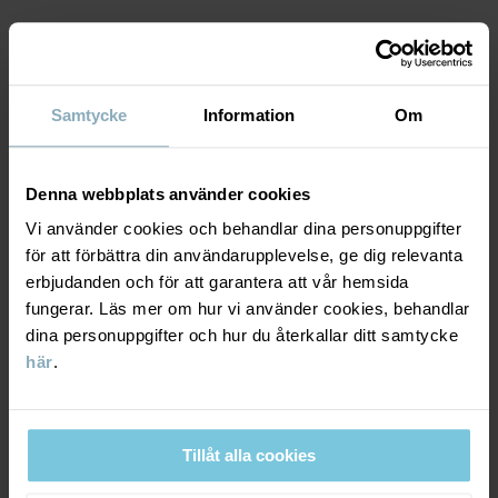
Fabrik
:
Läs mer
MATERIAL & SKÖTSELRÅD
Samtycke
Information
Om
HÅLLBARHET
Material
Denna webbplats använder cookies
LEVERANS & RETUR
100% Cotton Organic
Vi använder cookies och behandlar dina personuppgifter
för att förbättra din användarupplevelse, ge dig relevanta
Leverans & retur
erbjudanden och för att garantera att vår hemsida
Skötselråd
fungerar. Läs mer om hur vi använder cookies, behandlar
dina personuppgifter och hur du återkallar ditt samtycke
TVÄTT
Leverans
DU KANSKE OCKSÅ GILLAR
här
.
60°C maskintvätt varm
FACTORY 
Vi erbjuder fri frakt över 699 kr och leveranstiden är 1–4 dagar. I
Ej blekning
kassan visas de tillgängliga leveransalternativ baserat på vilket
Ej torktumling
Tillåt alla cookies
postnummer som ordern ska levereras till.
Strykning medeltemperatur