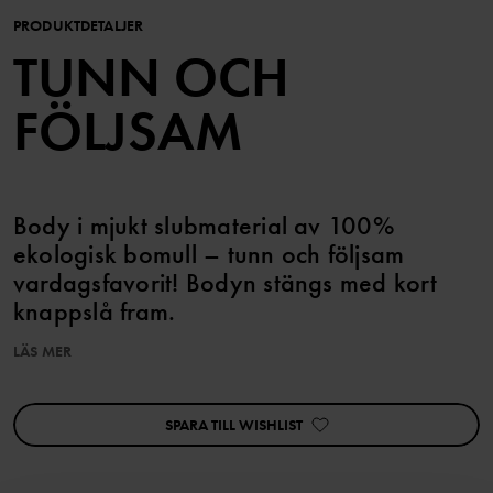
PRODUKTDETALJER
TUNN OCH
FÖLJSAM
Body i mjukt slubmaterial av 100%
ekologisk bomull – tunn och följsam
vardagsfavorit! Bodyn stängs med kort
knappslå fram.
LÄS MER
Tryckknapparna i grenen underlättar klädbyten.
Plagget går att syskonmatcha!
SPARA TILL WISHLIST
Artikelnummer
:
60603303
Tillverkningsland
:
Bangladesh