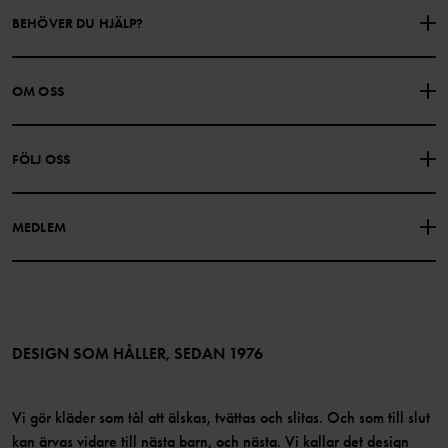
BEHÖVER DU HJÄLP?
KONTAKTA OSS
VANLIGA FRÅGOR
OM OSS
PRESENTKORTSALDO
KÖPVILLKOR
Om Polarn O. Pyret
FÖLJ OSS
INTEGRITETSPOLICY
COOKIEPOLICY
Vår historia
Facebook
Hitta våra butiker
MEDLEM
Instagram
Jobb
Medlemsförmåner
TikTok
Press
Medlemsvillkor
LinkedIn
Tillgänglighet för webbinnehåll
Bli medlem
DESIGN SOM HÅLLER, SEDAN 1976
Vi gör kläder som tål att älskas, tvättas och slitas. Och som till slut
kan ärvas vidare till nästa barn, och nästa. Vi kallar det design