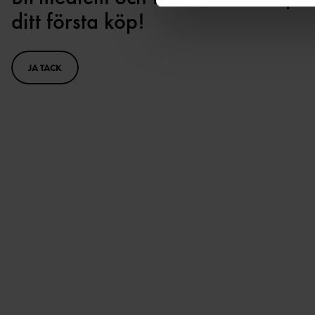
ditt första köp!
JA TACK