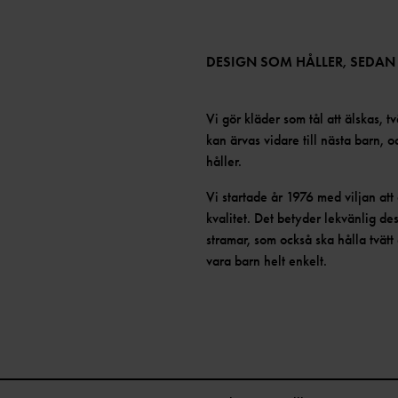
DESIGN SOM HÅLLER, SEDAN
Vi gör kläder som tål att älskas, tv
kan ärvas vidare till nästa barn, 
håller.
Vi startade år 1976 med viljan at
kvalitet. Det betyder lekvänlig de
stramar, som också ska hålla tvätt 
vara barn helt enkelt.