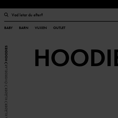
BABY
BARN
VUXEN
OUTLET
HOODI
HOODIES
ÖVERDELAR
KLÄDER
ALLA KLÄDER