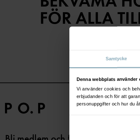
BEKVÄMA H
FÖR ALLA TI
Samtycke
Denna webbplats använder 
Vi använder cookies och behan
erbjudanden och för att gara
personuppgifter och hur du å
Bli medlem och få 10% rabatt på