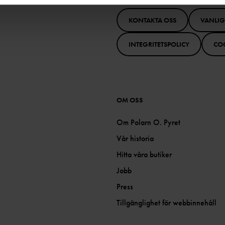
KONTAKTA OSS
VANLI
INTEGRITETSPOLICY
CO
OM OSS
Om Polarn O. Pyret
Vår historia
Hitta våra butiker
Jobb
Press
Tillgänglighet för webbinnehåll