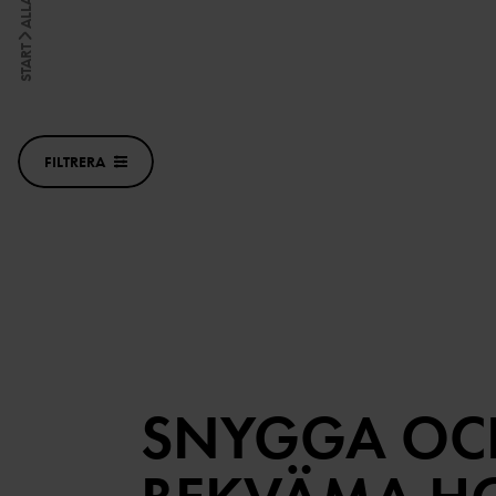
START
FILTRERA
SNYGGA OC