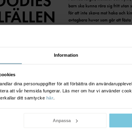
OODIES
barn ska kunna röra sig fritt utan
LLFÄLLEN
för att inte skava mot haka och k
avtagbara huvor som går att fästa
ärmsluten och i nederkant.
Precis som många av våra andra
ekologisk bomull.
Information
cookies
dlar dina personuppgifter för att förbättra din användarupplevel
ntera att vår hemsida fungerar. Läs mer om hur vi använder cook
terkallar ditt samtycke
här
.
Anpassa
BEHÖVER DU HJÄLP?