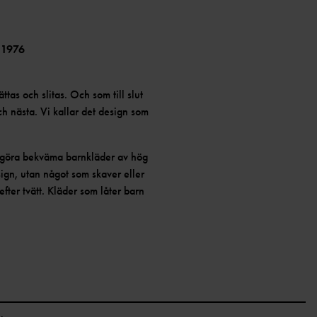
 1976
ättas och slitas. Och som till slut
och nästa. Vi kallar det design som
t göra bekväma barnkläder av hög
sign, utan något som skaver eller
efter tvätt. Kläder som låter barn