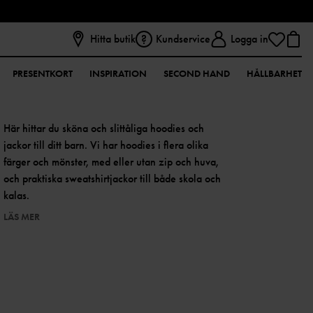
Hitta butik
Kundservice
Logga in
PRESENTKORT
INSPIRATION
SECOND HAND
HÅLLBARHET
Här hittar du sköna och slittåliga hoodies och
jackor till ditt barn. Vi har hoodies i flera olika
färger och mönster, med eller utan zip och huva,
och praktiska sweatshirtjackor till både skola och
kalas.
LÄS MER