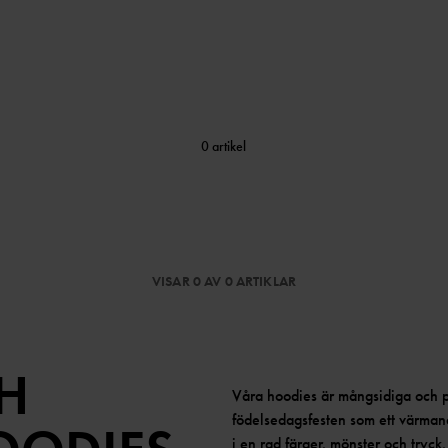
0 artikel
VISAR 0 AV 0 ARTIKLAR
H
Våra hoodies är mångsidiga och pa
födelsedagsfesten som ett värman
i en rad färger, mönster och tryck, f