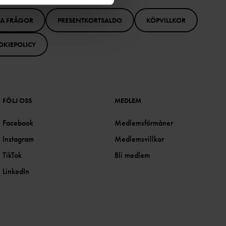
GA FRÅGOR
PRESENTKORTSALDO
KÖPVILLKOR
OKIEPOLICY
FÖLJ OSS
MEDLEM
Facebook
Medlemsförmåner
Instagram
Medlemsvillkor
TikTok
Bli medlem
LinkedIn