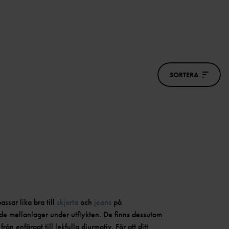
SORTERA
ssar lika bra till
skjorta
och
jeans
på
de mellanlager under utflykten. De finns dessutom
rån enfärgat till lekfulla djurmotiv. För att ditt