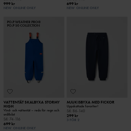
999 kr
699 kr
NEW
ONLINE ONLY
NEW
ONLINE ONLY
PO.P WEATHER PRO®
PO.P 50 COLLECTION
VATTENTÄT SKALBYXA STORMY
MJUKISBYXA MED FICKOR
HIGH
Uppskattade favoriter!
Vind- och vattentät – redo för regn och
Stl
:
86-140
snålbåst
299 kr
Stl
:
74-116
3 FÖR 2
699 kr
NEW
ONLINE ONLY