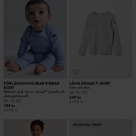
FÖRLÄNGNINGSBAR RIBBAD
LÅNGÄRMAD T-SHIRT
BODY
Tunn och skön
Ribbad i mjuk mix av Tencel™ lyocell och
Stl
:
74-152
ekologisk bomull
249 kr
Stl
:
56-80
3 FÖR 2
199 kr
3 FÖR 2
SEASONAL STRIPE