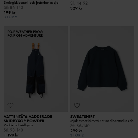
Ekologisk bomull och justerbar midja
Stl
:
44-92
Stl
:
86-140
329 kr
199 kr
3 FÖR 2
PO.P WEATHER PRO®
PO.P ON ADVENTURE
VATTENTÄTA VADDERADE
SWEATSHIRT
SKIDBYXOR POWDER
Mjuk sweatshirtkvalitet med borstad insida
Vadderad skidbyxa
Stl
:
86-140
Stl
:
98-140
299 kr
1 199 kr
3 FÖR 2