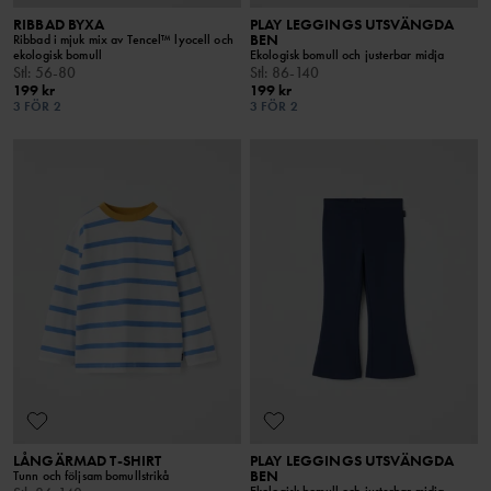
RIBBAD BYXA
PLAY LEGGINGS UTSVÄNGDA
BEN
Ribbad i mjuk mix av Tencel™ lyocell och
ekologisk bomull
Ekologisk bomull och justerbar midja
Stl
:
56-80
Stl
:
86-140
199 kr
199 kr
3 FÖR 2
3 FÖR 2
LÅNGÄRMAD T-SHIRT
PLAY LEGGINGS UTSVÄNGDA
BEN
Tunn och följsam bomullstrikå
Ekologisk bomull och justerbar midja