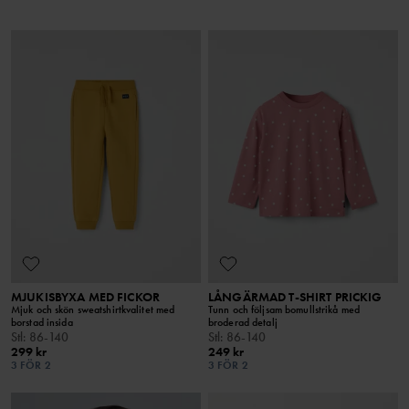
MJUKISBYXA MED FICKOR
LÅNGÄRMAD T-SHIRT PRICKIG
Mjuk och skön sweatshirtkvalitet med
Tunn och följsam bomullstrikå med
borstad insida
broderad detalj
Stl
:
86-140
Stl
:
86-140
299 kr
249 kr
3 FÖR 2
3 FÖR 2