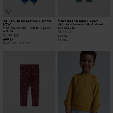
VATTENTÄT SKALBYXA STORMY
MJUKISBYXA MED FICKOR
LOW
Mjuk och skön sweatshirtkvalitet med
Vind- och vattentät – redo för regn och
borstad insida
snålbåst
Stl
:
86-140
Stl
:
98-128
299 kr
699 kr
3 FÖR 2
NEW
ONLINE ONLY