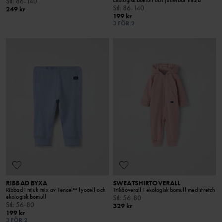
Stl
:
86-140
Stl
:
86-140
249 kr
199 kr
3 FÖR 2
RIBBAD BYXA
SWEATSHIRTOVERALL
Ribbad i mjuk mix av Tencel™ lyocell och
Trikåoverall i ekologisk bomull med stretch
ekologisk bomull
Stl
:
56-80
Stl
:
56-80
329 kr
199 kr
3 FÖR 2