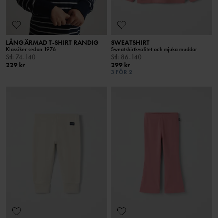
LÅNGÄRMAD T-SHIRT RANDIG
SWEATSHIRT
Klassiker sedan 1976
Sweatshirtkvalitet och mjuka muddar
Stl
:
74-140
Stl
:
86-140
229 kr
299 kr
3 FÖR 2