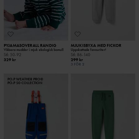
PYJAMASOVERALL RANDIG
MJUKISBYXA MED FICKOR
Vikbara muddar i mjuk ekologisk bomull
Uppskattade favouriter!
Stl
:
50-92
Stl
:
86-140
329 kr
299 kr
3 FÖR 2
PO.P WEATHER PRO®
PO.P 50 COLLECTION