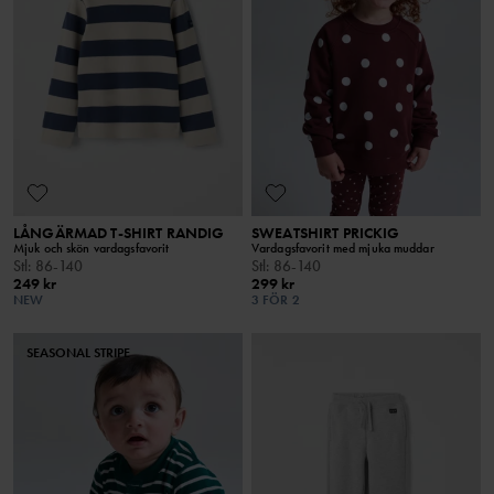
LÅNGÄRMAD T-SHIRT RANDIG
SWEATSHIRT PRICKIG
Mjuk och skön vardagsfavorit
Vardagsfavorit med mjuka muddar
Stl
:
86-140
Stl
:
86-140
249 kr
299 kr
NEW
3 FÖR 2
SEASONAL STRIPE