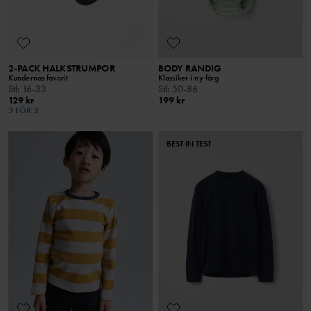
2-PACK HALKSTRUMPOR
BODY RANDIG
Kundernas favorit
Klassiker i ny färg
Stl
:
16-33
Stl
:
50-86
129 kr
199 kr
3 FÖR 2
BEST IN TEST