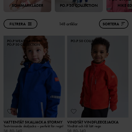
SOMMARKLÄDER
PO.P 50 COLLECTION
HIKE E
FILTRERA
148 artiklar
SORTERA
PO.P WEATHER PRO®
PO.P 50 COLLECTION
PO.P 50 COLLECTION
VATTENTÄT SKALJACKA STORMY
VINDTÄT VINDFLEECEJACKA
Testvinnande skaljacka – perfekt för regn!
Vindtät och tål lätt regn
Stl
:
80-140
Stl
:
80-140