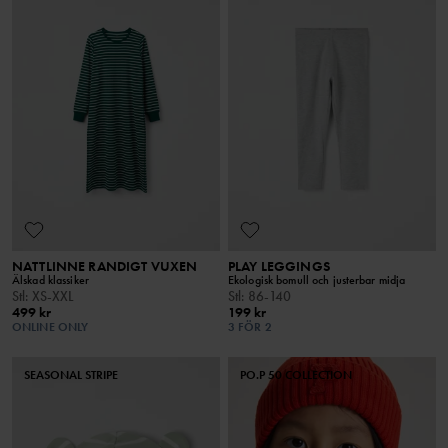
NATTLINNE RANDIGT VUXEN
PLAY LEGGINGS
Älskad klassiker
Ekologisk bomull och justerbar midja
Stl
:
XS-XXL
Stl
:
86-140
499 kr
199 kr
ONLINE ONLY
3 FÖR 2
SEASONAL STRIPE
PO.P 50 COLLECTION