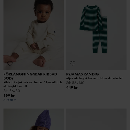
FÖRLÄNGNINGSBAR RIBBAD
PYJAMAS RANDIG
BODY
Mjuk ekologisk bomull i klassiska ränder
Ribbad i mjuk mix av Tencel™ lyocell och
Stl
:
86-140
ekologisk bomull
449 kr
Stl
:
56-80
199 kr
3 FÖR 2