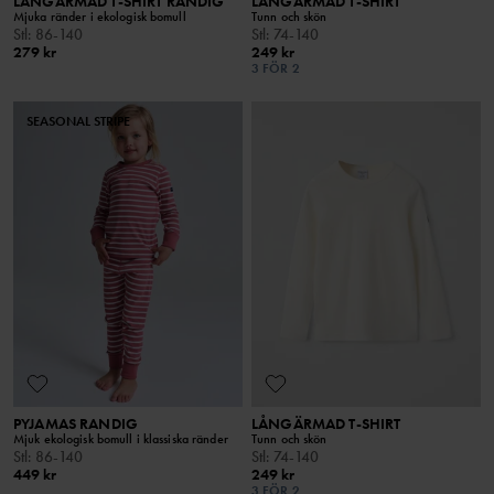
LÅNGÄRMAD T-SHIRT RANDIG
LÅNGÄRMAD T-SHIRT
Mjuka ränder i ekologisk bomull
Tunn och skön
Stl
:
86-140
Stl
:
74-140
279 kr
249 kr
3 FÖR 2
SEASONAL STRIPE
PYJAMAS RANDIG
LÅNGÄRMAD T-SHIRT
Mjuk ekologisk bomull i klassiska ränder
Tunn och skön
Stl
:
86-140
Stl
:
74-140
449 kr
249 kr
3 FÖR 2