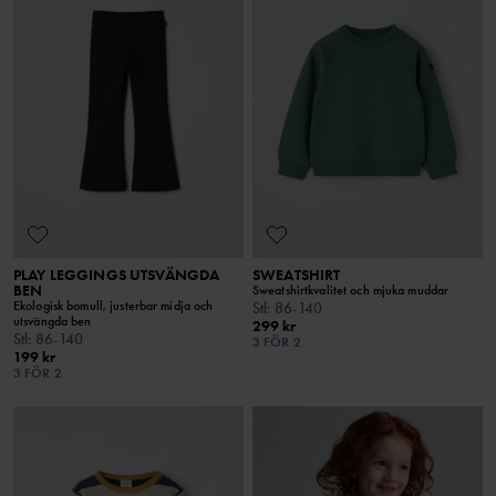
PLAY LEGGINGS UTSVÄNGDA
SWEATSHIRT
BEN
Sweatshirtkvalitet och mjuka muddar
Ekologisk bomull, justerbar midja och
Stl
:
86-140
utsvängda ben
299 kr
Stl
:
86-140
3 FÖR 2
199 kr
3 FÖR 2