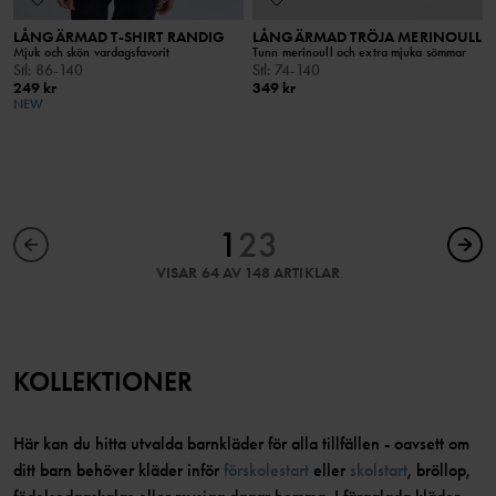
LÅNGÄRMAD T-SHIRT RANDIG
LÅNGÄRMAD TRÖJA MERINOULL
Mjuk och skön vardagsfavorit
Tunn merinoull och extra mjuka sömmar
Stl
:
86-140
Stl
:
74-140
249 kr
349 kr
NEW
1
2
3
VISAR 64 AV 148 ARTIKLAR
KOLLEKTIONER
Här kan du hitta utvalda barnkläder för alla tillfällen - oavsett om
ditt barn behöver kläder inför
förskolestart
eller
skolstart
, bröllop,