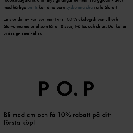
födelsedagskalas eller mysiga dagar hemma. I färgglada kläder
med härliga
prints
kan dina barn
syskonmatcha
i alla åldrar!
En stor del av vårt sortiment är i 100 % ekologisk bomull och
återvunna material som tål att älskas, tvättas och slitas. Det kallar
vi design som håller.
Bli medlem och få 10% rabatt på ditt
första köp!