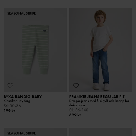
SEASONAL STRIPE
BYXA RANDIG BABY
FRANKIE JEANS REGULAR FIT
Klassiker i ny färg
Dra-på-jeans med fuskgylf och knapp för
dekoration
Stl
:
50-86
Stl
:
86-140
199 kr
399 kr
SEASONAL STRIPE