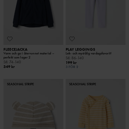
FLEECEJACKA
PLAY LEGGINGS
Varm och go i återvunnet material –
Lek- och mystålig vardagsfavorit!
perfekt som lager 2
Stl
:
86-140
Stl
:
74-140
199 kr
349 kr
3 FÖR 2
SEASONAL STRIPE
SEASONAL STRIPE