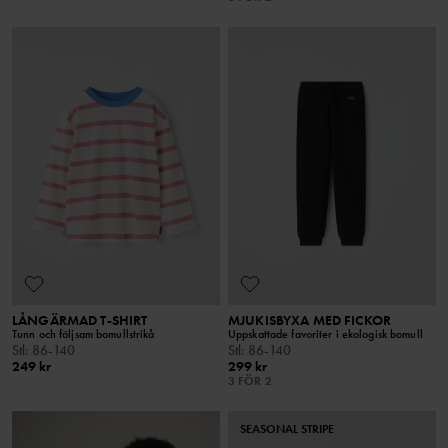
LÅNGÄRMAD T-SHIRT
MJUKISBYXA MED FICKOR
Tunn och följsam bomullstrikå
Uppskattade favoriter i ekologisk bomull
Stl
:
86-140
Stl
:
86-140
249 kr
299 kr
3 FÖR 2
SEASONAL STRIPE