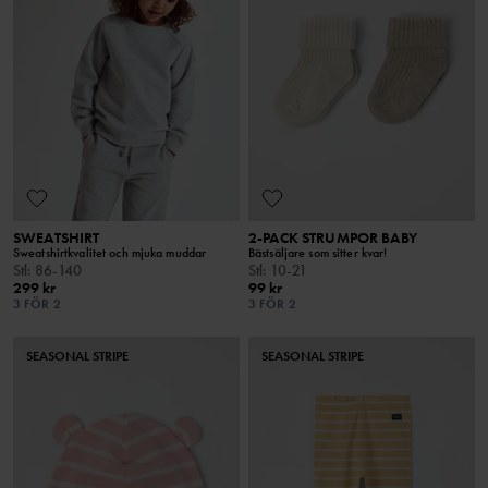
SWEATSHIRT
2-PACK STRUMPOR BABY
Sweatshirtkvalitet och mjuka muddar
Bästsäljare som sitter kvar!
Stl
:
86-140
Stl
:
10-21
299 kr
99 kr
3 FÖR 2
3 FÖR 2
SEASONAL STRIPE
SEASONAL STRIPE