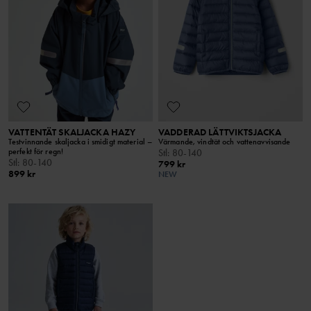
VATTENTÄT SKALJACKA HAZY
VADDERAD LÄTTVIKTSJACKA
Testvinnande skaljacka i smidigt material –
Värmande, vindtät och vattenavvisande
perfekt för regn!
Stl
:
80-140
Stl
:
80-140
799 kr
899 kr
NEW