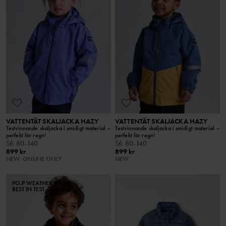
VATTENTÄT SKALJACKA HAZY
VATTENTÄT SKALJACKA HAZY
Testvinnande skaljacka i smidigt material –
Testvinnande skaljacka i smidigt material –
perfekt för regn!
perfekt för regn!
Stl
:
80-140
Stl
:
80-140
899 kr
899 kr
NEW
ONLINE ONLY
NEW
PO.P WEATHER PRO®
BEST IN TEST