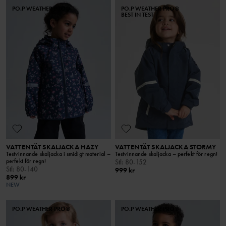
PO.P WEATHER PRO®
PO.P WEATHER PRO®
BEST IN TEST
VATTENTÄT SKALJACKA HAZY
VATTENTÄT SKALJACKA STORMY
Testvinnande skaljacka i smidigt material –
Testvinnande skaljacka – perfekt för regn!
perfekt för regn!
Stl
:
80-152
Stl
:
80-140
999 kr
899 kr
NEW
PO.P WEATHER PRO®
PO.P WEATHER PRO®