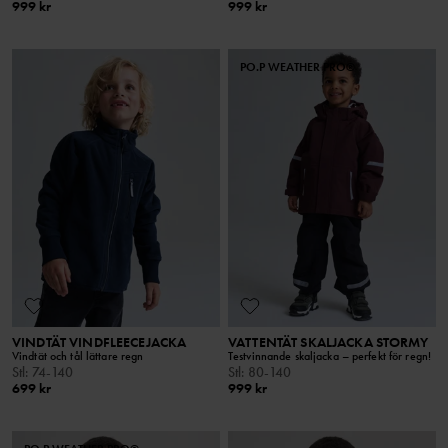
999 kr
999 kr
PO.P WEATHER PRO®
VINDTÄT VINDFLEECEJACKA
VATTENTÄT SKALJACKA STORMY
Vindtät och tål lättare regn
Testvinnande skaljacka – perfekt för regn!
Stl
:
74-140
Stl
:
80-140
699 kr
999 kr