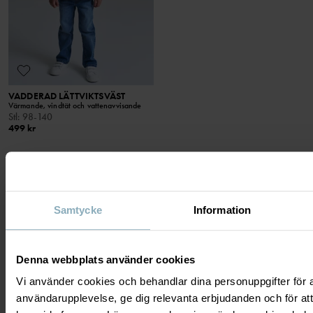
VADDERAD LÄTTVIKTSVÄST
Värmande, vindtät och vattenavvisande
Stl
:
98-140
499 kr
Samtycke
Information
VISAR 15 AV 15 ARTIKLAR
Denna webbplats använder cookies
Vi använder cookies och behandlar dina personuppgifter för at
SNAP-IN PRODUKTER
användarupplevelse, ge dig relevanta erbjudanden och för att