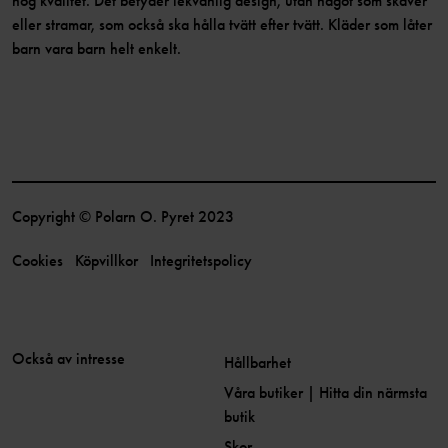
hög kvalitet. Det betyder lekvänlig design, utan något som skaver
eller stramar, som också ska hålla tvätt efter tvätt. Kläder som låter
barn vara barn helt enkelt.
Copyright © Polarn O. Pyret 2023
Cookies
Köpvillkor
Integritetspolicy
Också av intresse
Hållbarhet
Våra butiker | Hitta din närmsta
butik
Skor