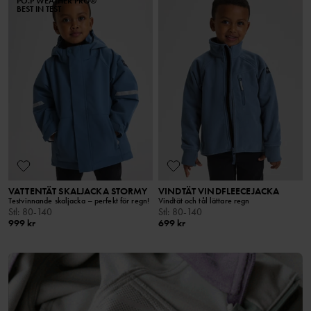
PO.P WEATHER PRO®
BEST IN TEST
VATTENTÄT SKALJACKA STORMY
VINDTÄT VINDFLEECEJACKA
Testvinnande skaljacka – perfekt för regn!
Vindtät och tål lättare regn
Stl
:
80-140
Stl
:
80-140
999 kr
699 kr