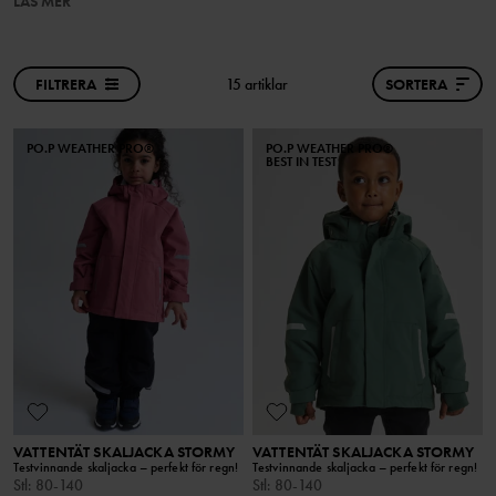
LÄS MER
FILTRERA
15 artiklar
SORTERA
PO.P WEATHER PRO®
PO.P WEATHER PRO®
BEST IN TEST
VATTENTÄT SKALJACKA STORMY
VATTENTÄT SKALJACKA STORMY
Testvinnande skaljacka – perfekt för regn!
Testvinnande skaljacka – perfekt för regn!
Stl
:
80-140
Stl
:
80-140