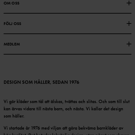
KONTAKTA OSS
VANLIGA FRÅGOR
OM OSS
PRESENTKORTSALDO
KÖPVILLKOR
Om Polarn O. Pyret
FÖLJ OSS
INTEGRITETSPOLICY
COOKIEPOLICY
Vår historia
Facebook
Hitta våra butiker
MEDLEM
Instagram
Jobb
Medlemsförmåner
TikTok
Press
Medlemsvillkor
LinkedIn
Tillgänglighet för webbinnehåll
Bli medlem
DESIGN SOM HÅLLER, SEDAN 1976
Vi gör kläder som tål att älskas, tvättas och slitas. Och som till slut
kan ärvas vidare till nästa barn, och nästa. Vi kallar det design
som håller.
Vi startade år 1976 med viljan att göra bekväma barnkläder av