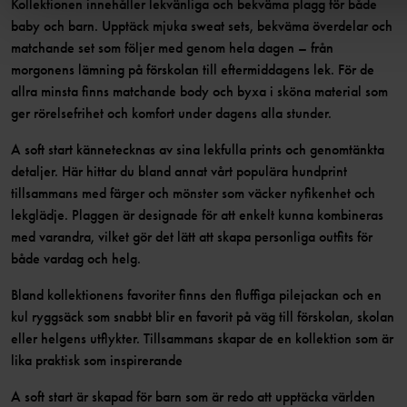
Kollektionen innehåller lekvänliga och bekväma plagg för både
baby och barn. Upptäck mjuka sweat sets, bekväma överdelar och
matchande set som följer med genom hela dagen – från
morgonens lämning på förskolan till eftermiddagens lek. För de
allra minsta finns matchande body och byxa i sköna material som
ger rörelsefrihet och komfort under dagens alla stunder.
A soft start kännetecknas av sina lekfulla prints och genomtänkta
detaljer. Här hittar du bland annat vårt populära hundprint
tillsammans med färger och mönster som väcker nyfikenhet och
lekglädje. Plaggen är designade för att enkelt kunna kombineras
med varandra, vilket gör det lätt att skapa personliga outfits för
både vardag och helg.
Bland kollektionens favoriter finns den fluffiga pilejackan och en
kul ryggsäck som snabbt blir en favorit på väg till förskolan, skolan
eller helgens utflykter. Tillsammans skapar de en kollektion som är
lika praktisk som inspirerande
A soft start är skapad för barn som är redo att upptäcka världen