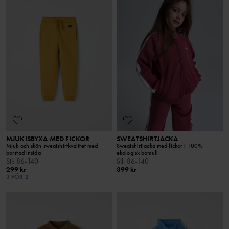
MJUKISBYXA MED FICKOR
SWEATSHIRTJACKA
Mjuk och skön sweatshirtkvalitet med
Sweatshirtjacka med fickor i 100%
borstad insida
ekologisk bomull
Stl
:
86-140
Stl
:
86-140
299 kr
399 kr
3 FÖR 2