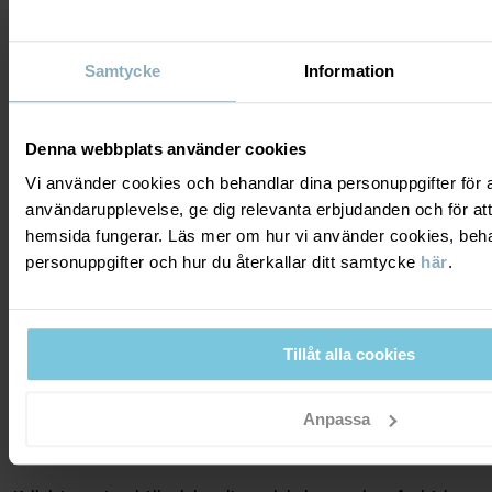
Samtycke
Information
VISAR 22 AV 22 ARTIKLAR
Denna webbplats använder cookies
Vi använder cookies och behandlar dina personuppgifter för at
A SOFT START...
användarupplevelse, ge dig relevanta erbjudanden och för att
hemsida fungerar. Läs mer om hur vi använder cookies, beha
personuppgifter och hur du återkallar ditt samtycke
här
.
...är vår limiterade kapselkollektion för baby och barn – skapad
för en ny säsong fylld av lek, rörelse och nya rutiner. Här möts
lekfulla prints, mjuka material och bekväma passformer i plagg
som är gjorda för både vardag och äventyr. Med höstens färger
Tillåt alla cookies
som utgångspunkt kombinerar kollektionen varma toner med klara
färginslag i styles som är enkla att mixa och matcha. Oavsett om
Anpassa
du förbereder inför skolstart, förskolestart eller bara vill uppdatera
garderoben med nya favoriter, hittar du allt samlat här.