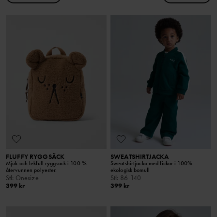
FLUFFY RYGGSÄCK
SWEATSHIRTJACKA
Mjuk och lekfull ryggsäck i 100 %
Sweatshirtjacka med fickor i 100%
återvunnen polyester.
ekologisk bomull
Stl
:
Onesize
Stl
:
86-140
399 kr
399 kr