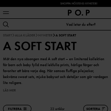
SHOPPA HÖSTENS NYHETER!
START
ALLA KLÄDER
NYHETER
A SOFT START
A SOFT START
Möt den nya säsongen med A soft start – en limiterad kollektion
för barn och baby fylld med lekfulla prints, härliga färger och
favoriter att bära varje dag. Här samsas fluffiga pilejackor,
bekväma sweat sets, mjuka babyset och detaljer som gör vardagen
lite roligare.
LÄS MER
FILTRERA
22 artiklar
SORTERA