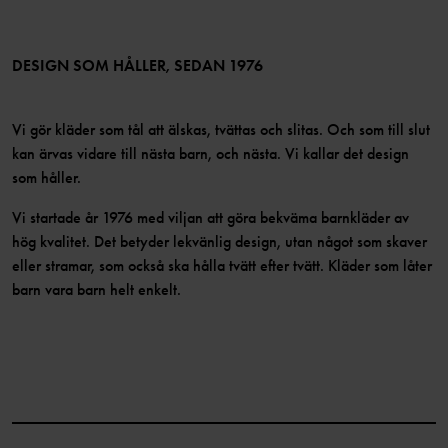
Medlemsvillkor
LinkedIn
Tillgänglighet för webbinnehåll
Bli medlem
DESIGN SOM HÅLLER, SEDAN 1976
Vi gör kläder som tål att älskas, tvättas och slitas. Och som till slut
kan ärvas vidare till nästa barn, och nästa. Vi kallar det design
som håller.
Vi startade år 1976 med viljan att göra bekväma barnkläder av
hög kvalitet. Det betyder lekvänlig design, utan något som skaver
eller stramar, som också ska hålla tvätt efter tvätt. Kläder som låter
barn vara barn helt enkelt.