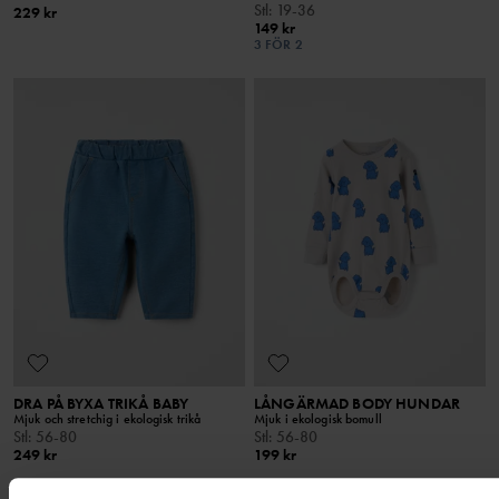
Stl
:
19-36
229 kr
149 kr
3 FÖR 2
DRA PÅ BYXA TRIKÅ BABY
LÅNGÄRMAD BODY HUNDAR
Mjuk och stretchig i ekologisk trikå
Mjuk i ekologisk bomull
Stl
:
56-80
Stl
:
56-80
249 kr
199 kr