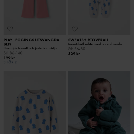
PLAY LEGGINGS UTSVÄNGDA
SWEATSHIRTOVERALL
BEN
Sweatshirtkvalitet med borstad insida
Ekologisk bomull och justerbar midja
Stl
:
56-80
Stl
:
86-140
329 kr
199 kr
3 FÖR 2