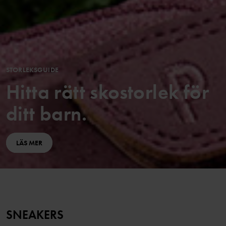
STORLEKSGUIDE
Hitta rätt skostorlek för
ditt barn.
LÄS MER
SNEAKERS