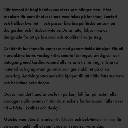
När tempot är högt behövs sneakers som hänger med. Våra
sneakers för barn är utvecklade med fokus på funktion, komfort
och hållbar kvalitet – och passar lika bra på förskolan som på
skolgården och fritidsaktiviteter. De är lätta, följsamma och
designade för att ge bra stöd och stabilitet i varje steg.
Det här är funktionella barnskor med genomtänkta detaljer. För att
klara aktiva barns vardag krävs smarta lösningar: smidig av- och
påtagning med kardborreband eller elastisk snörning, slitstarka
material och greppvänliga sulor som ger stabilitet på olika
underlag. Andningsbara material hjälper till att hålla fötterna torra
och bekväma hela dagen.
Oavsett om det handlar om lek i parken, full fart på rasten eller
vardagens alla äventyr hittar du sneakers för barn som håller över
tid – både i kvalitet och design.
Matcha med våra slitstarka
ytterkläder
och bekväma
strumpor
för
en genomtänkt helhet som fungerar i rörelse, varje dag.