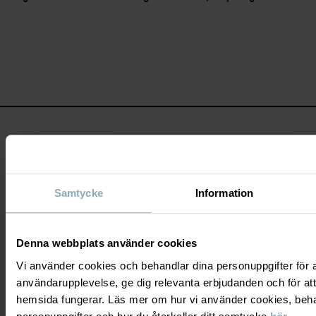
Samtycke
Information
Bli medlem och få 10% rabatt på ditt
första köp!
Denna webbplats använder cookies
Vi använder cookies och behandlar dina personuppgifter för at
JA TACK
användarupplevelse, ge dig relevanta erbjudanden och för att
hemsida fungerar. Läs mer om hur vi använder cookies, beha