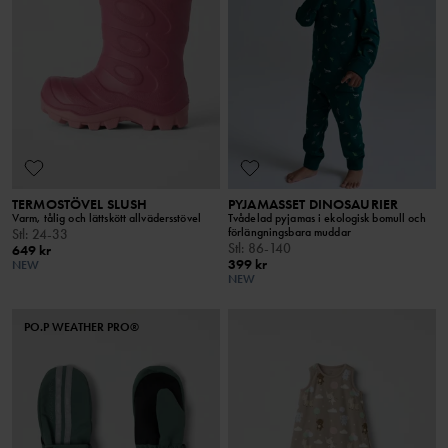
TERMOSTÖVEL SLUSH
PYJAMASSET DINOSAURIER
Varm, tålig och lättskött allvädersstövel
Tvådelad pyjamas i ekologisk bomull och
förlängningsbara muddar
Stl
:
24-33
Stl
:
86-140
649 kr
399 kr
NEW
NEW
PO.P WEATHER PRO®