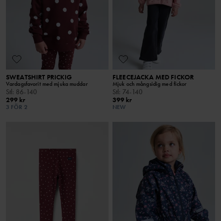
SWEATSHIRT PRICKIG
FLEECEJACKA MED FICKOR
Vardagsfavorit med mjuka muddar
Mjuk och mångsidig med fickor
Stl
:
86-140
Stl
:
74-140
299 kr
399 kr
3 FÖR 2
NEW