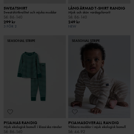
SWEATSHIRT
LÅNGÄRMAD T-SHIRT RANDIG
Sweatshirtkvalitet och mjuka muddar
Mjuk och skön vardagsfavorit
Stl
:
86-140
Stl
:
86-140
299 kr
249 kr
3 FÖR 2
NEW
SEASONAL STRIPE
SEASONAL STRIPE
PYJAMAS RANDIG
PYJAMASOVERALL RANDIG
Mjuk ekologisk bomull i klassiska ränder
Vikbara muddar i mjuk ekologisk bomull
Stl
:
86-140
Stl
:
44-92