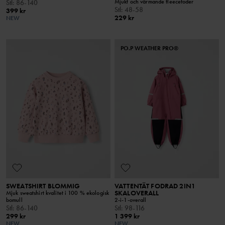
Mjukt och värmande fleecefoder
Stl
:
86-140
Stl
:
48-58
399 kr
229 kr
NEW
PO.P WEATHER PRO®
SWEATSHIRT BLOMMIG
VATTENTÄT FODRAD 2IN1
SKALOVERALL
Mjuk sweatshirt kvalitet i 100 % ekologisk
bomull
2-i-1-overall
Stl
:
86-140
Stl
:
98-116
299 kr
1 399 kr
NEW
NEW