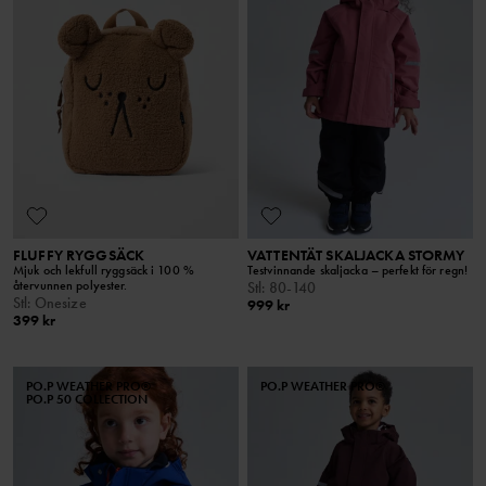
FLUFFY RYGGSÄCK
VATTENTÄT SKALJACKA STORMY
Mjuk och lekfull ryggsäck i 100 %
Testvinnande skaljacka – perfekt för regn!
återvunnen polyester.
Stl
:
80-140
Stl
:
Onesize
999 kr
399 kr
PO.P WEATHER PRO®
PO.P WEATHER PRO®
PO.P 50 COLLECTION