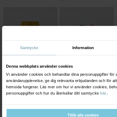
Samtycke
Information
Denna webbplats använder cookies
Vi använder cookies och behandlar dina personuppgifter för at
användarupplevelse, ge dig relevanta erbjudanden och för att
MJUKISBYXA MED FICKOR
LÅNGÄRMAD T-SHIRT PRICKIG
hemsida fungerar. Läs mer om hur vi använder cookies, beha
Mjuk och skön sweatshirtkvalitet med
Tunn och följsam bomullstrikå med
borstad insida
broderad detalj
personuppgifter och hur du återkallar ditt samtycke
här
.
Stl
:
86-140
Stl
:
86-140
299 kr
249 kr
3 FÖR 2
3 FÖR 2
Tillåt alla cookies