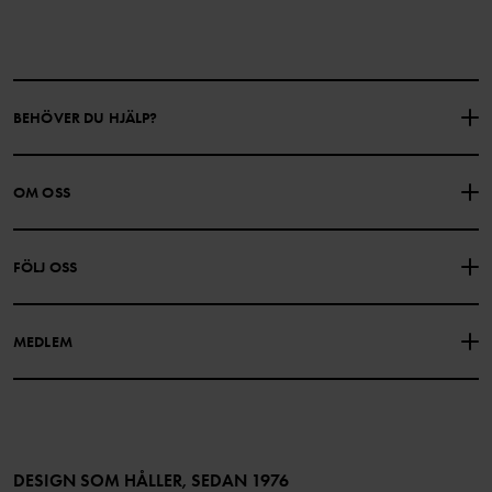
BEHÖVER DU HJÄLP?
KONTAKTA OSS
VANLIGA FRÅGOR
OM OSS
PRESENTKORTSALDO
KÖPVILLKOR
Om Polarn O. Pyret
FÖLJ OSS
INTEGRITETSPOLICY
COOKIEPOLICY
Vår historia
Facebook
Hitta våra butiker
MEDLEM
Instagram
Jobb
Medlemsförmåner
TikTok
Press
Medlemsvillkor
LinkedIn
Tillgänglighet för webbinnehåll
Bli medlem
DESIGN SOM HÅLLER, SEDAN 1976