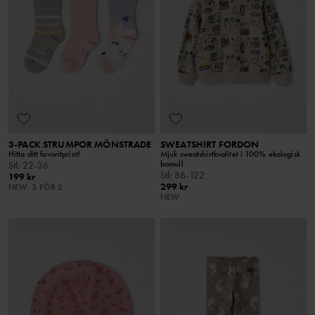
3-PACK STRUMPOR MÖNSTRADE
SWEATSHIRT FORDON
Hitta ditt favoritprint!
Mjuk sweatshirtkvalitet i 100% ekologisk
bomull
Stl
:
22-36
Stl
:
86-122
199 kr
299 kr
NEW
3 FÖR 2
NEW