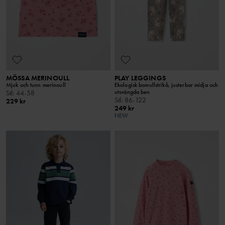
MÖSSA MERINOULL
PLAY LEGGINGS
Mjuk och tunn merinoull
Ekologisk bomullstrikå, justerbar midja och
utsvängda ben
Stl
:
44-58
Stl
:
86-122
229 kr
249 kr
NEW