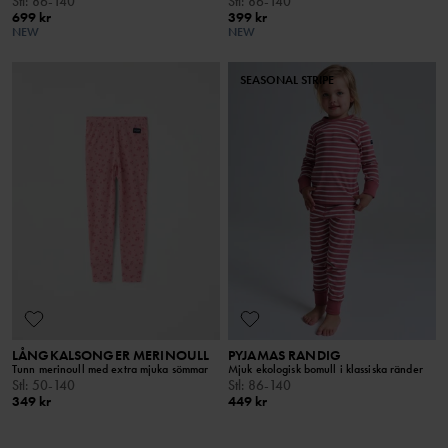
Stl
:
86-140
Stl
:
86-140
699 kr
399 kr
NEW
NEW
SEASONAL STRIPE
LÅNGKALSONGER MERINOULL
PYJAMAS RANDIG
Tunn merinoull med extra mjuka sömmar
Mjuk ekologisk bomull i klassiska ränder
Stl
:
50-140
Stl
:
86-140
349 kr
449 kr