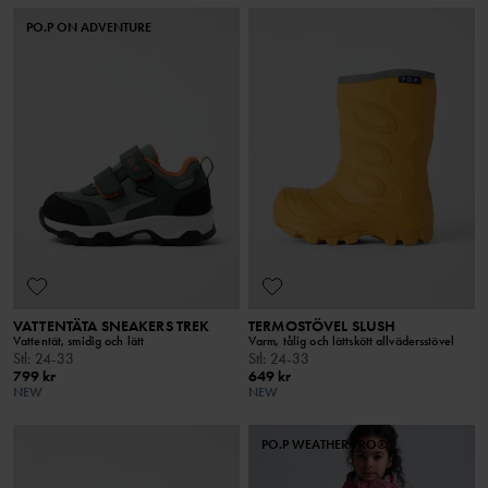
PO.P ON ADVENTURE
VATTENTÄTA SNEAKERS TREK
TERMOSTÖVEL SLUSH
Vattentät, smidig och lätt
Varm, tålig och lättskött allvädersstövel
Stl
:
24-33
Stl
:
24-33
799 kr
649 kr
NEW
NEW
PO.P WEATHER PRO®