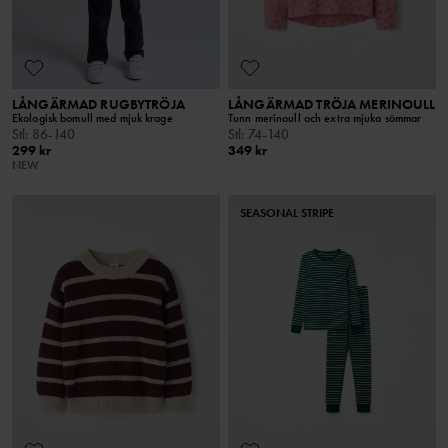
LÅNGÄRMAD RUGBYTRÖJA
LÅNGÄRMAD TRÖJA MERINOULL
Ekologisk bomull med mjuk krage
Tunn merinoull och extra mjuka sömmar
Stl
:
86-140
Stl
:
74-140
299 kr
349 kr
NEW
SEASONAL STRIPE