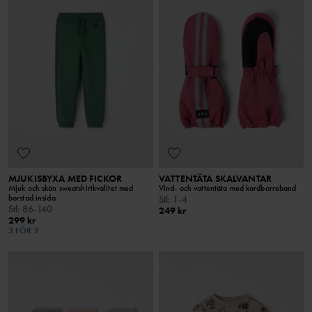
MJUKISBYXA MED FICKOR
VATTENTÄTA SKALVANTAR
Mjuk och skön sweatshirtkvalitet med
Vind- och vattentäta med kardborreband
borstad insida
Stl
:
1-4
Stl
:
86-140
249 kr
299 kr
3 FÖR 2