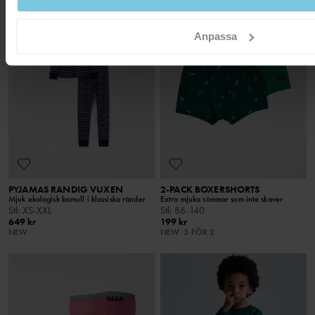
Anpassa
PYJAMAS RANDIG VUXEN
2-PACK BOXERSHORTS
Mjuk ekologisk bomull i klassiska ränder
Extra mjuka sömmar som inte skaver
Stl
:
XS-XXL
Stl
:
86-140
649 kr
199 kr
NEW
NEW
3 FÖR 2