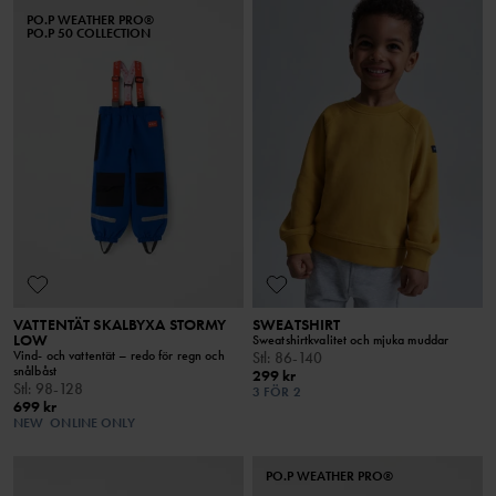
PO.P WEATHER PRO®
PO.P 50 COLLECTION
VATTENTÄT SKALBYXA STORMY
SWEATSHIRT
LOW
Sweatshirtkvalitet och mjuka muddar
Vind- och vattentät – redo för regn och
Stl
:
86-140
snålbåst
299 kr
Stl
:
98-128
3 FÖR 2
699 kr
NEW
ONLINE ONLY
PO.P WEATHER PRO®