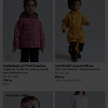
VADDERAD LÄTTVIKTSJACKA
VATTENTÄT SKALOVERALL
Vadderad, vindtät och vattenavvisande
Vind- och vattentät i slitstarkt material
med skyddande huva
Stl
:
74-116
Stl
:
80-140
899 kr
799 kr
NEW
ONLINE ONLY
NEW
SEASONAL STRIPE