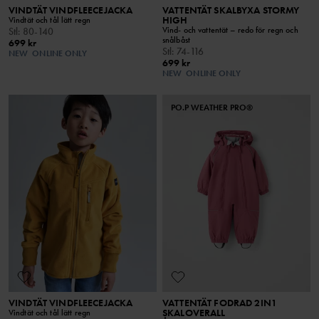
VINDTÄT VINDFLEECEJACKA
VATTENTÄT SKALBYXA STORMY
HIGH
Vindtät och tål lätt regn
Vind- och vattentät – redo för regn och
Stl
:
80-140
snålbåst
699 kr
Stl
:
74-116
NEW
ONLINE ONLY
699 kr
NEW
ONLINE ONLY
PO.P WEATHER PRO®
VINDTÄT VINDFLEECEJACKA
VATTENTÄT FODRAD 2IN1
SKALOVERALL
Vindtät och tål lätt regn