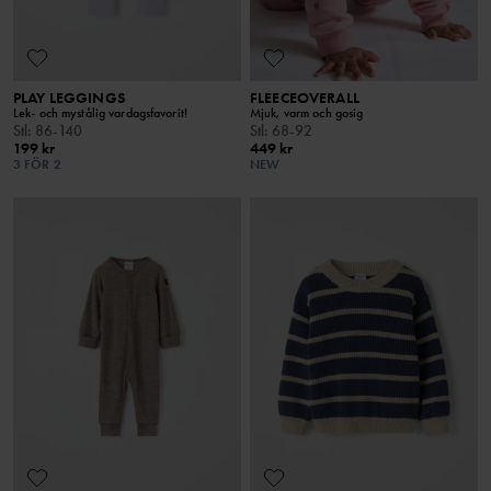
PLAY LEGGINGS
FLEECEOVERALL
Lek- och mystålig vardagsfavorit!
Mjuk, varm och gosig
Stl
:
86-140
Stl
:
68-92
199 kr
449 kr
3 FÖR 2
NEW