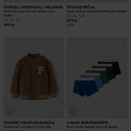
OVERALL MERINOULL MELANGE
STICKAD TRÖJA
Melerad merinoull som värmer nära
Mjukt stickad med kontrastfärgade muddar
huden
Stl
:
86-140
Stl
:
50-92
379 kr
499 kr
NEW
VINDTÄT VINDFLEECEJACKA
2-PACK BOXERSHORTS
Funktionell och sportig i mjuk pile
Extra mjuka sömmar som inte skaver