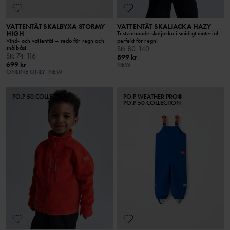
VATTENTÄT SKALBYXA STORMY
VATTENTÄT SKALJACKA HAZY
HIGH
Testvinnande skaljacka i smidigt material –
Vind- och vattentät – redo för regn och
perfekt för regn!
snålbåst
Stl
:
80-140
Stl
:
74-116
899 kr
699 kr
NEW
ONLINE ONLY
NEW
PO.P 50 COLLECTION
PO.P WEATHER PRO®
PO.P 50 COLLECTION