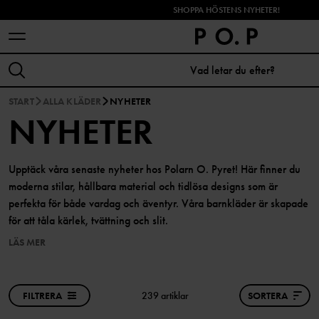
SHOPPA HÖSTENS NYHETER!
START
ALLA KLÄDER
NYHETER
NYHETER
Upptäck våra senaste nyheter hos Polarn O. Pyret! Här finner du
moderna stilar, hållbara material och tidlösa designs som är
perfekta för både vardag och äventyr. Våra barnkläder är skapade
för att tåla kärlek, tvättning och slit.
LÄS MER
FILTRERA
239 artiklar
SORTERA