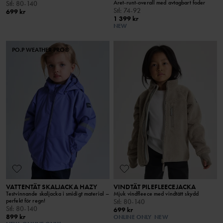
Året-runt-overall med avtagbart foder
Stl
:
80-140
Stl
:
74-92
699 kr
1 399 kr
NEW
PO.P WEATHER PRO®
VATTENTÄT SKALJACKA HAZY
VINDTÄT PILEFLEECEJACKA
Testvinnande skaljacka i smidigt material –
Mjuk vindfleece med vindtätt skydd
perfekt för regn!
Stl
:
80-140
Stl
:
80-140
699 kr
899 kr
ONLINE ONLY
NEW