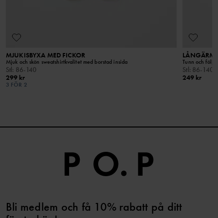
MJUKISBYXA MED FICKOR
LÅNGÄRMAD
Mjuk och skön sweatshirtkvalitet med borstad insida
Tunn och följs
Stl
:
86-140
Stl
:
86-140
299 kr
249 kr
3 FÖR 2
Bli medlem och få 10% rabatt på ditt