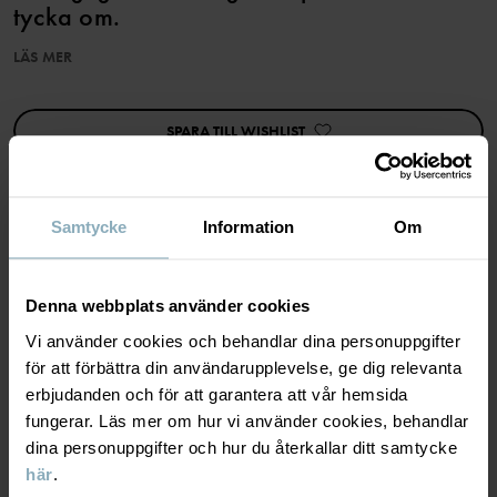
tycka om.
LÄS MER
Egenskaper:
• 100 % ekologisk bomull
• Lång ärm
SPARA TILL WISHLIST
• Mjuk och behaglig känsla mot huden
• Randig design som alltid känns rätt
Artikelnummer
:
60603817
Samtycke
Information
Om
Tillverkningsland
:
Kina
MATERIAL & SKÖTSELRÅD
Fabrik
:
Shunde Gain Rich Garment Co Ltd
Läs mer
Denna webbplats använder cookies
HÅLLBARHET
Vi använder cookies och behandlar dina personuppgifter
Material
för att förbättra din användarupplevelse, ge dig relevanta
erbjudanden och för att garantera att vår hemsida
LEVERANS & RETUR
100% Cotton Organic
fungerar. Läs mer om hur vi använder cookies, behandlar
dina personuppgifter och hur du återkallar ditt samtycke
här
.
Leverans & retur
Skötselråd