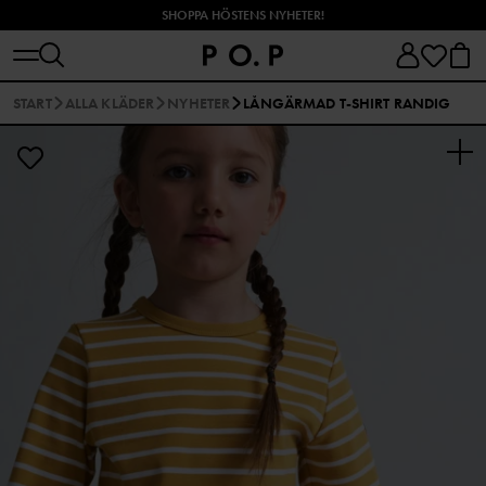
SHOPPA HÖSTENS NYHETER!
START
ALLA KLÄDER
NYHETER
LÅNGÄRMAD T-SHIRT RANDIG