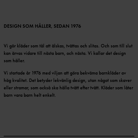
Medlemsförmåner
TikTok
Press
Medlemsvillkor
LinkedIn
Tillgänglighet för webbinnehåll
Bli medlem
DESIGN SOM HÅLLER, SEDAN 1976
Vi gör kläder som tål att älskas, tvättas och slitas. Och som till slut
kan ärvas vidare till nästa barn, och nästa. Vi kallar det design
som håller.
Vi startade år 1976 med viljan att göra bekväma barnkläder av
hög kvalitet. Det betyder lekvänlig design, utan något som skaver
eller stramar, som också ska hålla tvätt efter tvätt. Kläder som låter
barn vara barn helt enkelt.