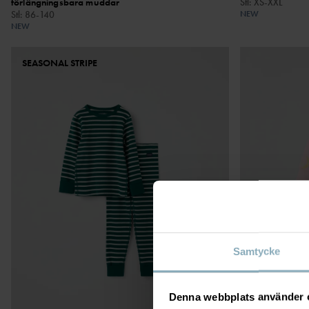
förlängningsbara muddar
Stl
:
XS-XXL
Stl
:
86-140
NEW
NEW
SEASONAL STRIPE
Samtycke
Denna webbplats använder 