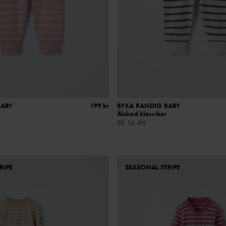
BABY
199 kr
BYXA RANDIG BABY
Älskad klassiker
Stl
:
56-86
RIPE
SEASONAL STRIPE