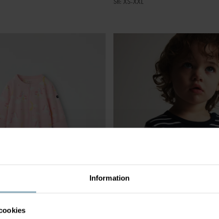
Stl
:
XS-XXL
Information
cookies