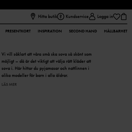
Hitta butik
Kundservice
Logga in
PRESENTKORT
INSPIRATION
SECOND HAND
HÅLLBARHET
Vi vill såklart att våra små ska sova så skönt som
möjligt – då är det viktigt att välja rätt kläder att
sova i. Här hittar du pyjamasar och nattlinnen i
olika modeller för barn i alla åldrar.
LÄS MER