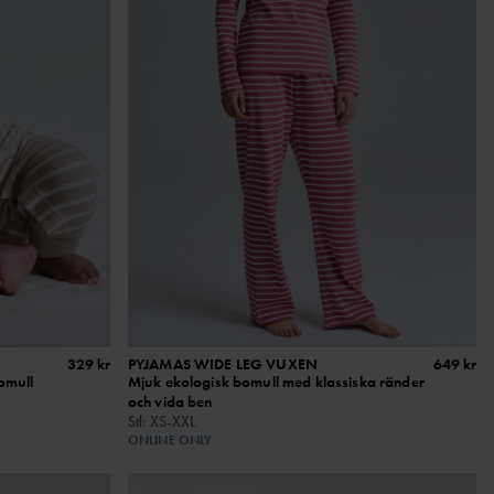
329 kr
PYJAMAS WIDE LEG VUXEN
649 kr
omull
Mjuk ekologisk bomull med klassiska ränder
och vida ben
Stl
:
XS-XXL
ONLINE ONLY