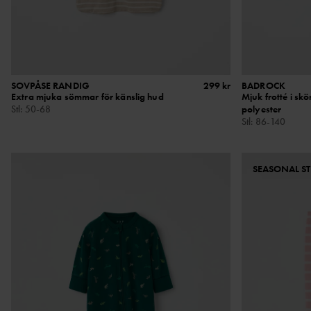
SOVPÅSE RANDIG
299 kr
BADROCK
Extra mjuka sömmar för känslig hud
Mjuk frotté i sk
Stl
:
50-68
polyester
Stl
:
86-140
SEASONAL ST