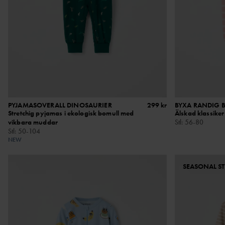
PYJAMASOVERALL DINOSAURIER
299 kr
BYXA RANDIG 
Stretchig pyjamas i ekologisk bomull med
Älskad klassiker
vikbara muddar
Stl
:
56-80
Stl
:
50-104
NEW
SEASONAL ST