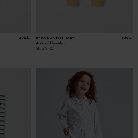
499 kr
BYXA RANDIG BABY
199 kr
Älskad klassiker
Stl
:
56-80