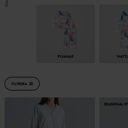
START
PYJAMAS
NATT
FILTRERA
SEASONAL ST