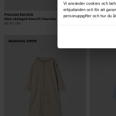
Vi använder cookies och behan
erbjudanden och för att gara
PYJAMAS RANDIG
449 kr
PYJAMASOVER
personuppgifter och hur du å
Mjuk ekologisk bomull i klassiska ränder
Ekologisk bomul
Stl
:
86-140
Stl
:
50-104
SEASONAL STRIPE