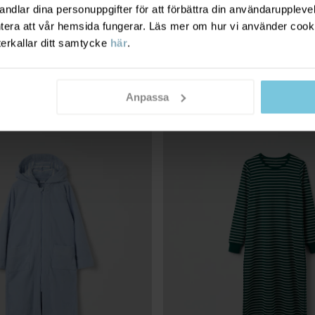
dlar dina personuppgifter för att förbättra din användarupplevel
ntera att vår hemsida fungerar. Läs mer om hur vi använder cook
ALL ENHÖRNINGAR
299 kr
LÅNGÄRMAD T-SHIRT RANDIG
terkallar ditt samtycke
här
.
l och tvåvägsdragkedja
Klassiker sedan 1976
Stl
:
74-140
Anpassa
SEASONAL STRIPE