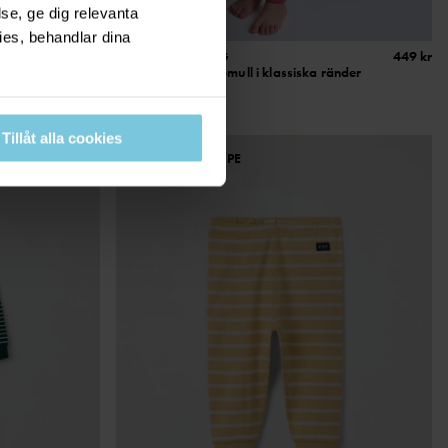
se, ge dig relevanta
ies, behandlar dina
229 kr
PYJAMAS RANDIG
449 kr
Mjuk ekologisk bomull i klassiska ränder
Stl
:
86-140
Tillåt alla cookies
SEASONAL STRIPE