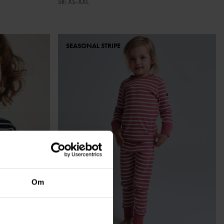
Stl
:
XS-XXL
SEASONAL STRIPE
Om