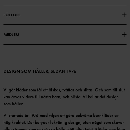
PRESENTKORTSALDO
KÖPVILLKOR
Om Polarn O. Pyret
FÖLJ OSS
INTEGRITETSPOLICY
COOKIEPOLICY
Vår historia
Facebook
Hitta våra butiker
MEDLEM
Instagram
Jobb
Medlemsförmåner
TikTok
Press
Medlemsvillkor
LinkedIn
Tillgänglighet för webbinnehåll
Bli medlem
DESIGN SOM HÅLLER, SEDAN 1976
Vi gör kläder som tål att älskas, tvättas och slitas. Och som till slut
kan ärvas vidare till nästa barn, och nästa. Vi kallar det design
som håller.
Vi startade år 1976 med viljan att göra bekväma barnkläder av
hög kvalitet. Det betyder lekvänlig design, utan något som skaver
eller stramar, som också ska hålla tvätt efter tvätt. Kläder som låter