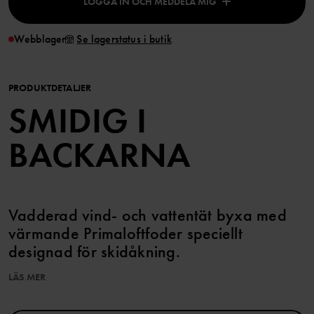
LOGGA IN OCH MEDDELA MIG
Webblager
Se lagerstatus i butik
PRODUKTDETALJER
SMIDIG I
BACKARNA
Vadderad vind- och vattentät byxa med
värmande Primaloftfoder speciellt
designad för skidåkning.
LÄS MER
Kombinera med tillhörande skidjacka för ett helt set.
Den här produkten tillhör vår kollektion PO.P On Adventure Ski