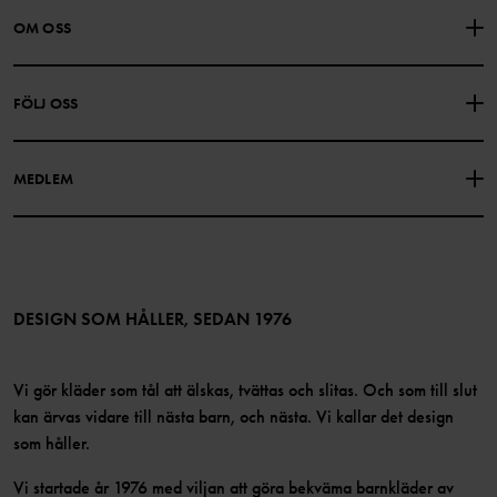
KONTAKTA OSS
VANLIGA FRÅGOR
OM OSS
PRESENTKORTSALDO
KÖPVILLKOR
Om Polarn O. Pyret
FÖLJ OSS
INTEGRITETSPOLICY
COOKIEPOLICY
Vår historia
Facebook
Hitta våra butiker
MEDLEM
Instagram
Jobb
Medlemsförmåner
TikTok
Press
Medlemsvillkor
LinkedIn
Tillgänglighet för webbinnehåll
Bli medlem
DESIGN SOM HÅLLER, SEDAN 1976
Vi gör kläder som tål att älskas, tvättas och slitas. Och som till slut
kan ärvas vidare till nästa barn, och nästa. Vi kallar det design
som håller.
Vi startade år 1976 med viljan att göra bekväma barnkläder av