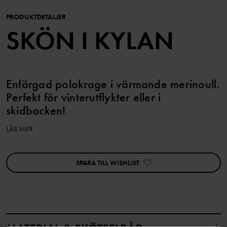
PRODUKTDETALJER
SKÖN I KYLAN
Enfärgad polokrage i värmande merinoull.
Perfekt för vinterutflykter eller i
skidbacken!
LÄS MER
Den här produkten är Superwash-behandlad vilket gör att den går
att tvätta i tvättmaskin utan att den filtar sig.
SPARA TILL WISHLIST
Ullen i det här plagget är certifierad enligt RWS, Responsible
Wool Standard. Läs mer på https://www.polarnopyret.se/pop-
cares/hallbara-plagg/vara-hallbarhetsmarkningar»
Produktsäkerhet:
KEEP AWAY FROM FIRE