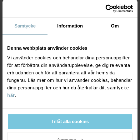
MATERIAL & SKÖTSELRÅD
Artikelnummer
:
60600237
HÅLLBARHET
Material
Tillverkningsland
:
Kina
Samtycke
Information
Om
Fabrik
:
Nantong Xingrong Textile Co Ltd
Läs mer
LEVERANS & RETUR
100% Wool
Denna webbplats använder cookies
Leverans & retur
Vi använder cookies och behandlar dina personuppgifter
Skötselråd
för att förbättra din användarupplevelse, ge dig relevanta
erbjudanden och för att garantera att vår hemsida
TVÄTT
Leverans
fungerar. Läs mer om hur vi använder cookies, behandlar
DU KANSKE OCKSÅ GILLAR
30°C ullprogram
dina personuppgifter och hur du återkallar ditt samtycke
Vi erbjuder fri frakt över 699 kr och leveranstiden är 1–4 dagar. I
Ej blekning
här
.
kassan visas de tillgängliga leveransalternativ baserat på vilket
Ej torktumling
postnummer som ordern ska levereras till.
Tål ej strykning
Tillåt alla cookies
Ej kemtvätt
Retur
Anpassa