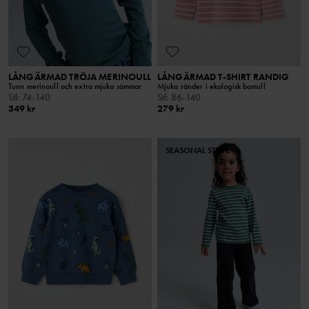
LÅNGÄRMAD TRÖJA MERINOULL
LÅNGÄRMAD T-SHIRT RANDIG
Tunn merinoull och extra mjuka sömmar
Mjuka ränder i ekologisk bomull
Stl
:
74-140
Stl
:
86-140
349 kr
279 kr
SEASONAL STRIPE