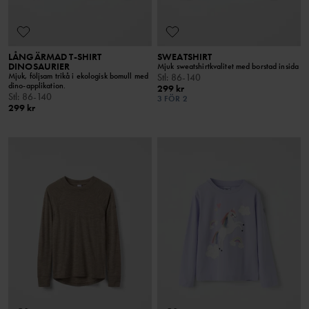
LÅNGÄRMAD T-SHIRT
SWEATSHIRT
DINOSAURIER
Mjuk sweatshirtkvalitet med borstad insida
Mjuk, följsam trikå i ekologisk bomull med
Stl
:
86-140
dino-applikation.
299 kr
Stl
:
86-140
3 FÖR 2
299 kr