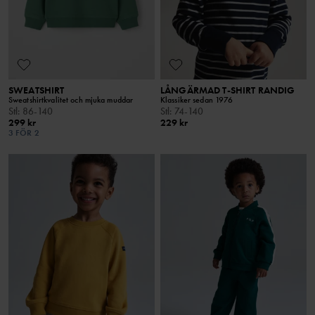
SWEATSHIRT
LÅNGÄRMAD T-SHIRT RANDIG
Sweatshirtkvalitet och mjuka muddar
Klassiker sedan 1976
Stl
:
86-140
Stl
:
74-140
299 kr
229 kr
3 FÖR 2