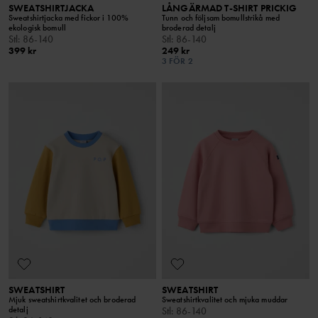
SWEATSHIRTJACKA
LÅNGÄRMAD T-SHIRT PRICKIG
Sweatshirtjacka med fickor i 100%
Tunn och följsam bomullstrikå med
ekologisk bomull
broderad detalj
Stl
:
86-140
Stl
:
86-140
399 kr
249 kr
3 FÖR 2
SWEATSHIRT
SWEATSHIRT
Mjuk sweatshirtkvalitet och broderad
Sweatshirtkvalitet och mjuka muddar
detalj
Stl
:
86-140