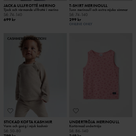
JACKA ULLFROTTÉ MERINO
T-SHIRT MERINOULL
Tjock och värmande ullfrotté i merino
Tunn merinoull och extra mjuka sömmar
Stl
:
74-140
Stl
:
74-140
699 kr
299 kr
ONLINE ONLY
CASHMERE COLLECTION
STICKAD KOFTA KASHMIR
UNDERTRÖJA MERINOULL
Varm och gosig i mjuk kashmir
Kortärmad undertröja
Stl
:
50-80
Stl
:
86-140
799 kr
249 kr