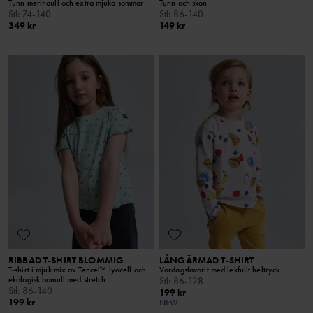
Tunn merinoull och extra mjuka sömmar
Tunn och skön
Stl
:
74-140
Stl
:
86-140
349 kr
149 kr
RIBBAD T-SHIRT BLOMMIG
LÅNGÄRMAD T-SHIRT
T-shirt i mjuk mix av Tencel™ lyocell och
Vardagsfavorit med lekfullt heltryck
ekologisk bomull med stretch
Stl
:
86-128
Stl
:
86-140
199 kr
199 kr
NEW