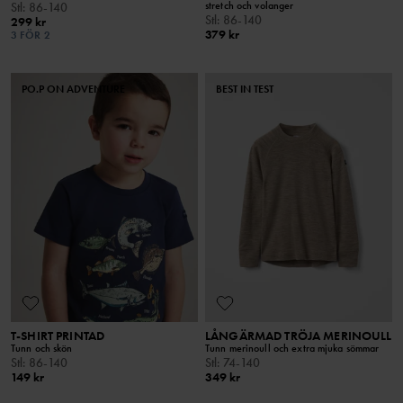
stretch och volanger
Stl
:
86-140
Stl
:
86-140
299 kr
379 kr
3 FÖR 2
PO.P ON ADVENTURE
BEST IN TEST
T-SHIRT PRINTAD
LÅNGÄRMAD TRÖJA MERINOULL
Tunn och skön
Tunn merinoull och extra mjuka sömmar
Stl
:
86-140
Stl
:
74-140
149 kr
349 kr