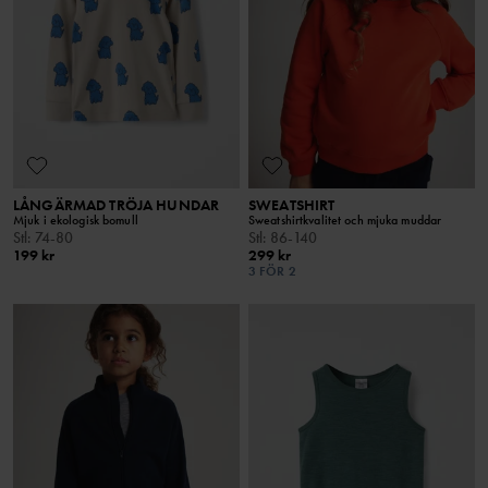
LÅNGÄRMAD TRÖJA HUNDAR
SWEATSHIRT
Mjuk i ekologisk bomull
Sweatshirtkvalitet och mjuka muddar
Stl
:
74-80
Stl
:
86-140
199 kr
299 kr
3 FÖR 2