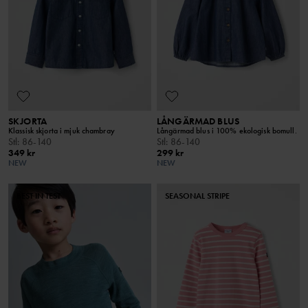
SKJORTA
LÅNGÄRMAD BLUS
Klassisk skjorta i mjuk chambray
Långärmad blus i 100% ekologisk bomull.
Stl
:
86-140
Stl
:
86-140
349 kr
299 kr
NEW
NEW
BEST IN TEST
SEASONAL STRIPE