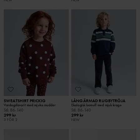
NEW
NEW
SWEATSHIRT PRICKIG
LÅNGÄRMAD RUGBYTRÖJA
Vardagsfavorit med mjuka muddar
Ekologisk bomull med mjuk krage
Stl
:
86-140
Stl
:
86-140
299 kr
299 kr
3 FÖR 2
NEW