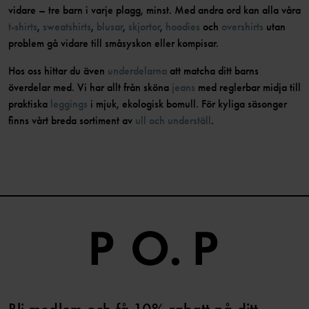
vidare – tre barn i varje plagg, minst. Med andra ord kan alla våra
t-shirts
,
sweatshirts
,
blusar
,
skjortor
,
hoodies
och
overshirts
utan
problem gå vidare till småsyskon eller kompisar.
Hos oss hittar du även
underdelarna
att matcha ditt barns
överdelar med. Vi har allt från sköna
jeans
med reglerbar midja till
praktiska
leggings
i mjuk, ekologisk bomull. För kyliga säsonger
finns vårt breda sortiment av
ull och underställ
.
Bli medlem och få 10% rabatt på ditt