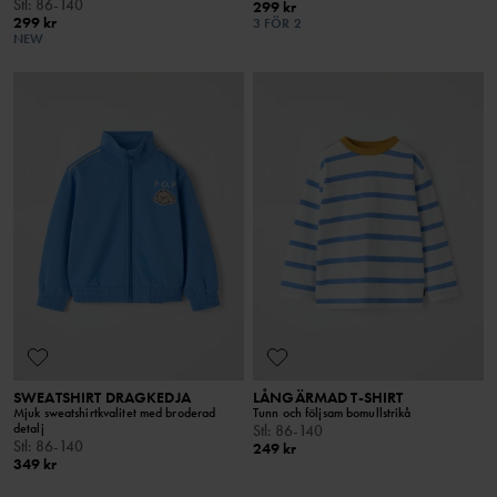
Stl
:
86-140
299 kr
299 kr
3 FÖR 2
NEW
SWEATSHIRT DRAGKEDJA
LÅNGÄRMAD T-SHIRT
Mjuk sweatshirtkvalitet med broderad
Tunn och följsam bomullstrikå
detalj
Stl
:
86-140
Stl
:
86-140
249 kr
349 kr