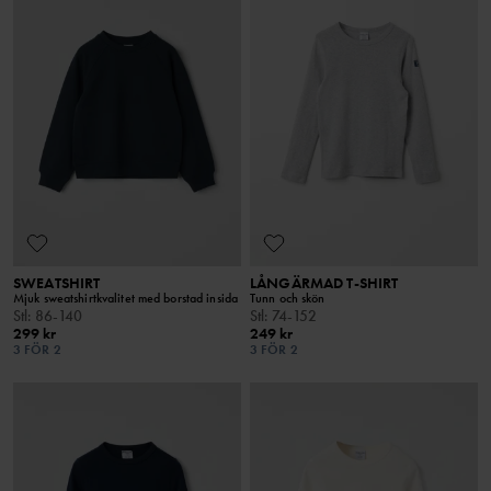
SWEATSHIRT
LÅNGÄRMAD T-SHIRT
Mjuk sweatshirtkvalitet med borstad insida
Tunn och skön
Stl
:
86-140
Stl
:
74-152
299 kr
249 kr
3 FÖR 2
3 FÖR 2