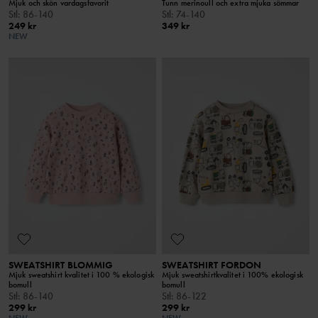
Mjuk och skön vardagsfavorit
Tunn merinoull och extra mjuka sömmar
Stl
:
86-140
Stl
:
74-140
249 kr
349 kr
NEW
SWEATSHIRT BLOMMIG
SWEATSHIRT FORDON
Mjuk sweatshirt kvalitet i 100 % ekologisk
Mjuk sweatshirtkvalitet i 100% ekologisk
bomull
bomull
Stl
:
86-140
Stl
:
86-122
299 kr
299 kr