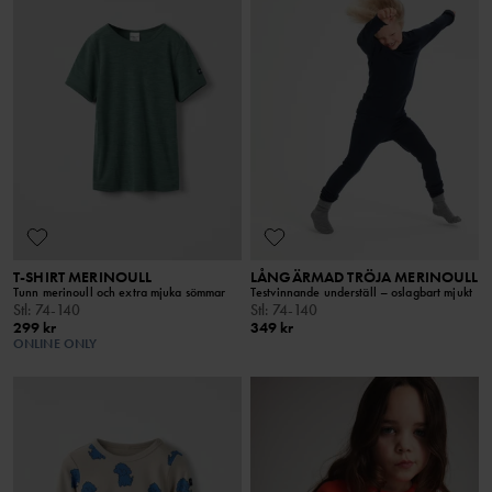
T-SHIRT MERINOULL
LÅNGÄRMAD TRÖJA MERINOULL
Tunn merinoull och extra mjuka sömmar
Testvinnande underställ – oslagbart mjukt
Stl
:
74-140
Stl
:
74-140
299 kr
349 kr
ONLINE ONLY