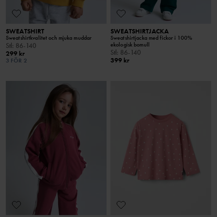
SWEATSHIRT
SWEATSHIRTJACKA
Sweatshirtkvalitet och mjuka muddar
Sweatshirtjacka med fickor i 100%
ekologisk bomull
Stl
:
86-140
Stl
:
86-140
299 kr
399 kr
3 FÖR 2