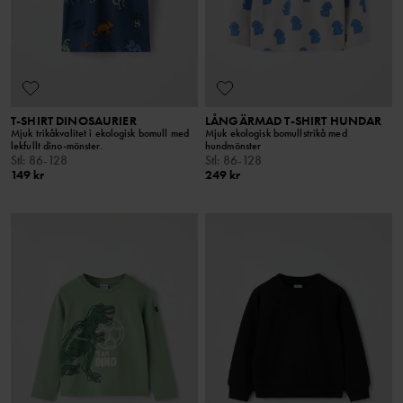
T-SHIRT DINOSAURIER
LÅNGÄRMAD T-SHIRT HUNDAR
Mjuk trikåkvalitet i ekologisk bomull med
Mjuk ekologisk bomullstrikå med
lekfullt dino-mönster.
hundmönster
Stl
:
86-128
Stl
:
86-128
149 kr
249 kr