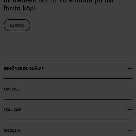
första köp!
JA TACK
BEHÖVER DU HJÄLP?
KONTAKTA OSS
VANLIGA FRÅGOR
OM OSS
PRESENTKORTSALDO
KÖPVILLKOR
Om Polarn O. Pyret
FÖLJ OSS
INTEGRITETSPOLICY
COOKIEPOLICY
Vår historia
Facebook
Hitta våra butiker
MEDLEM
Instagram