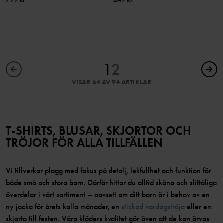
1
2
VISAR 64 AV 94 ARTIKLAR
T-SHIRTS, BLUSAR, SKJORTOR OCH
TRÖJOR FÖR ALLA TILLFÄLLEN
Vi tillverkar plagg med fokus på detalj, lekfullhet och funktion för
både små och stora barn. Därför hittar du alltid sköna och slittåliga
överdelar i vårt sortiment – oavsett om ditt barn är i behov av en
ny jacka för årets kalla månader, en
stickad vardagströja
eller en
skjorta till festen. Våra kläders kvalitet gör även att de kan ärvas