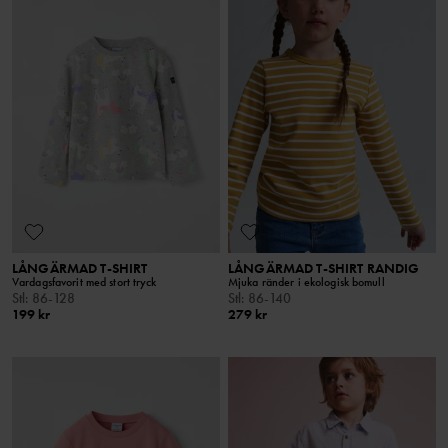
LÅNGÄRMAD T-SHIRT
LÅNGÄRMAD T-SHIRT RANDIG
Vardagsfavorit med stort tryck
Mjuka ränder i ekologisk bomull
Stl
:
86-128
Stl
:
86-140
199 kr
279 kr