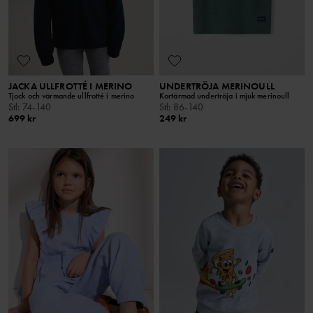
JACKA ULLFROTTÉ I MERINO
UNDERTRÖJA MERINOULL
Tjock och värmande ullfrotté i merino
Kortärmad undertröja i mjuk merinoull
Stl
:
74-140
Stl
:
86-140
699 kr
249 kr