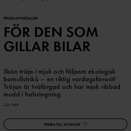
PRODUKTDETALJER
FÖR DEN SOM
GILLAR BILAR
Skön tröja i mjuk och följsam ekologisk
bomullstrikå – en riktig vardagsfavorit!
Tröjan är tvåfärgad och har mjuk ribbad
mudd i halsringning.
LÄS MER
Storlekarna 86-92 har tryckknappar bak på ena axeln för att
underlätta klädbyten.
SPARA TILL WISHLIST
Egenskaper:
• YKK-tryckknappar