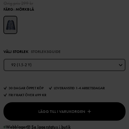
Orig.pris
299 kr
FÄRG
:
MÖRKBLÅ
VÄLJ STORLEK
STORLEKSGUIDE
92 (1.5-2 Y)
30 DAGAR ÖPPET KÖP
LEVERANSTID 1-4 ARBETSDAGAR
FRI FRAKT ÖVER 699 KR
LÄGG TILL I VARUKORGEN
Webblager
Se lagerstatus i butik