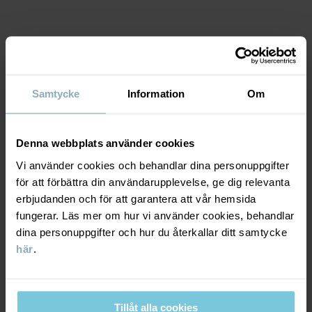
Artikelnummer
:
60602706
Tillverkningsland
:
Bangladesh
MATERIAL & SKÖTSELRÅD
Fabrik
:
Samtycke
Information
Om
Läs mer
HÅLLBARHET
Material
Denna webbplats använder cookies
LEVERANS & RETUR
95% Cotton Organic
Vi använder cookies och behandlar dina personuppgifter
5% Elastane
för att förbättra din användarupplevelse, ge dig relevanta
erbjudanden och för att garantera att vår hemsida
Leverans & retur
fungerar. Läs mer om hur vi använder cookies, behandlar
Skötselråd
dina personuppgifter och hur du återkallar ditt samtycke
här
.
Leverans
DU KANSKE OCKSÅ GILLAR
TVÄTT
40°C maskintvätt varm
Vi erbjuder fri frakt över 699 kr och leveranstiden är 1–4 dagar. I
Ej blekning
kassan visas de tillgängliga leveransalternativ baserat på vilket
Tillåt alla cookies