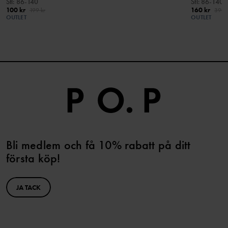
Stl
:
86-140
Stl
:
86-140
100 kr
160 kr
199 kr
399 
OUTLET
OUTLET
Bli medlem och få 10% rabatt på ditt
första köp!
JA TACK