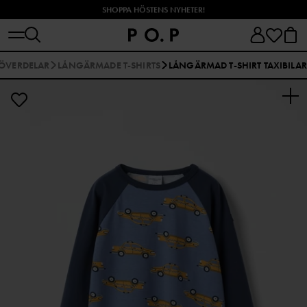
SHOPPA HÖSTENS NYHETER!
ÖVERDELAR
LÅNGÄRMADE T-SHIRTS
LÅNGÄRMAD T-SHIRT TAXIBILAR