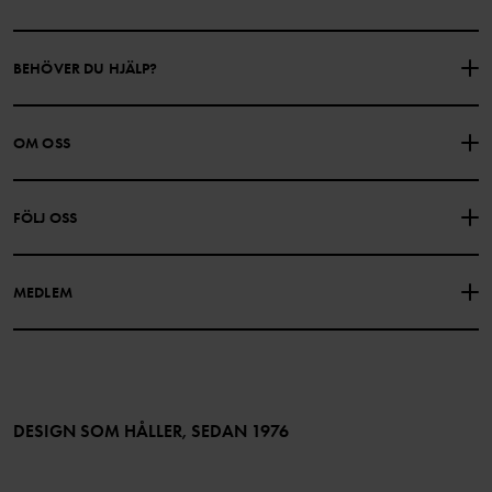
BEHÖVER DU HJÄLP?
KONTAKTA OSS
VANLIGA FRÅGOR
OM OSS
PRESENTKORTSALDO
KÖPVILLKOR
Om Polarn O. Pyret
FÖLJ OSS
INTEGRITETSPOLICY
COOKIEPOLICY
Vår historia
Facebook
Hitta våra butiker
MEDLEM
Instagram
Jobb
Medlemsförmåner
TikTok
Press
Medlemsvillkor
LinkedIn
Tillgänglighet för webbinnehåll
Bli medlem
DESIGN SOM HÅLLER, SEDAN 1976