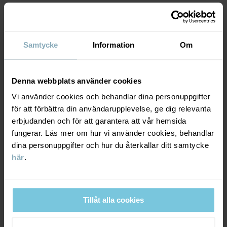
Artikelnummer
:
60603009
MATERIAL & SKÖTSELRÅD
Tillverkningsland
:
Turkiet
Samtycke
Information
Om
HÅLLBARHET
Fabrik
:
MTK ŞUBE - TYH ULUSLARARASI TEKSTİL
Material
Läs mer
LEVERANS & RETUR
Denna webbplats använder cookies
100% Cotton Organic
Vi använder cookies och behandlar dina personuppgifter
för att förbättra din användarupplevelse, ge dig relevanta
Leverans & retur
Skötselråd
erbjudanden och för att garantera att vår hemsida
fungerar. Läs mer om hur vi använder cookies, behandlar
TVÄTT
dina personuppgifter och hur du återkallar ditt samtycke
Leverans
DU KANSKE OCKSÅ GILLAR
60°C maskintvätt varm
här
.
Vi erbjuder fri frakt över 699 kr och leveranstiden är 1–4 dagar. I
Ej blekning
kassan visas de tillgängliga leveransalternativ baserat på vilket
Ej torktumling
postnummer som ordern ska levereras till.
Tillåt alla cookies
Strykning medeltemperatur
Ej kemtvätt