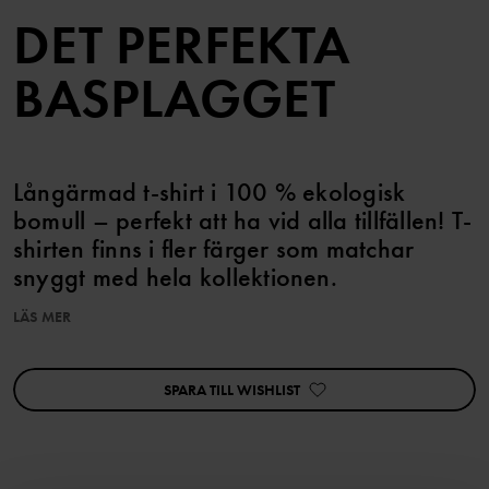
DET PERFEKTA
BASPLAGGET
Långärmad t-shirt i 100 % ekologisk
bomull – perfekt att ha vid alla tillfällen! T-
shirten finns i fler färger som matchar
snyggt med hela kollektionen.
LÄS MER
Storlekarna 86-92 har tryckknappar på ena axeln för att
underlätta klädbyten.
SPARA TILL WISHLIST
Den här produkten ingår i vårt 3 för 2-erbjudande, som ej kan
kombineras med andra erbjudanden.
Egenskaper:
• YKK-tryckknappar