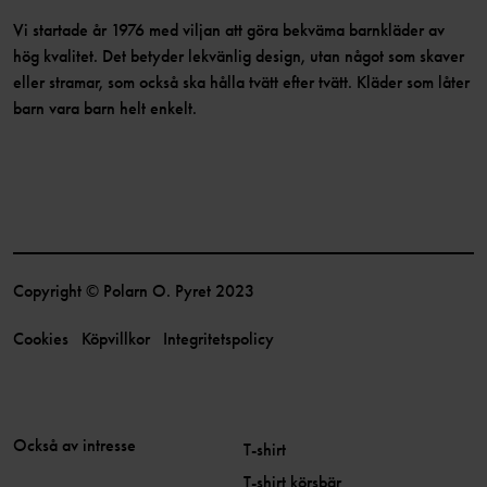
Vi startade år 1976 med viljan att göra bekväma barnkläder av
hög kvalitet. Det betyder lekvänlig design, utan något som skaver
eller stramar, som också ska hålla tvätt efter tvätt. Kläder som låter
barn vara barn helt enkelt.
Copyright © Polarn O. Pyret 2023
Cookies
Köpvillkor
Integritetspolicy
Också av intresse
T-shirt
T-shirt körsbär