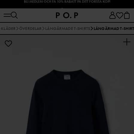
SHOPPA HÖSTENS NYHETER!
KLÄDER
ÖVERDELAR
LÅNGÄRMADE T-SHIRTS
LÅNGÄRMAD T-SHIR