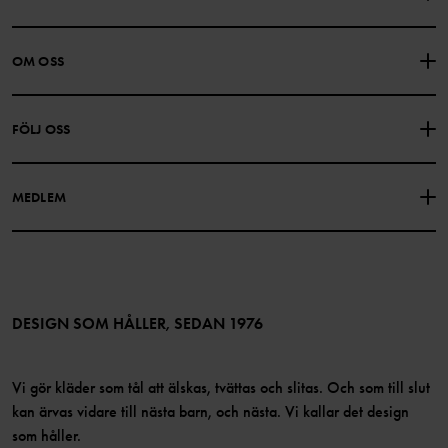
KONTAKTA OSS
VANLIGA FRÅGOR
OM OSS
PRESENTKORTSALDO
KÖPVILLKOR
Om Polarn O. Pyret
FÖLJ OSS
INTEGRITETSPOLICY
COOKIEPOLICY
Vår historia
Facebook
Hitta våra butiker
MEDLEM
Instagram
Jobb
Medlemsförmåner
TikTok
Press
Medlemsvillkor
LinkedIn
Tillgänglighet för webbinnehåll
Bli medlem
DESIGN SOM HÅLLER, SEDAN 1976
Vi gör kläder som tål att älskas, tvättas och slitas. Och som till slut
kan ärvas vidare till nästa barn, och nästa. Vi kallar det design
som håller.