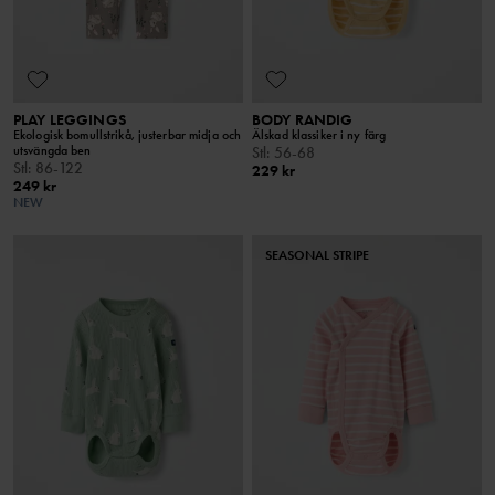
PLAY LEGGINGS
BODY RANDIG
Ekologisk bomullstrikå, justerbar midja och
Älskad klassiker i ny färg
utsvängda ben
Stl
:
56-68
Stl
:
86-122
229 kr
249 kr
NEW
SEASONAL STRIPE