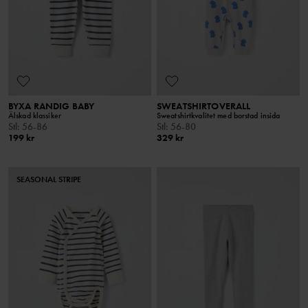
BYXA RANDIG BABY
SWEATSHIRTOVERALL
Älskad klassiker
Sweatshirtkvalitet med borstad insida
Stl
:
56-86
Stl
:
56-80
199 kr
329 kr
SEASONAL STRIPE