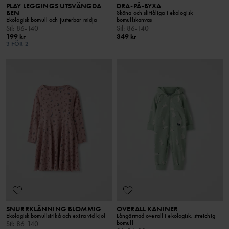
PLAY LEGGINGS UTSVÄNGDA
DRA-PÅ-BYXA
BEN
Sköna och slittåliga i ekologisk
Ekologisk bomull och justerbar midja
bomullskanvas
Stl
:
86-140
Stl
:
86-140
199 kr
349 kr
3 FÖR 2
SNURRKLÄNNING BLOMMIG
OVERALL KANINER
Ekologisk bomullstrikå och extra vid kjol
Långärmad overall i ekologisk, stretchig
bomull
Stl
:
86-140