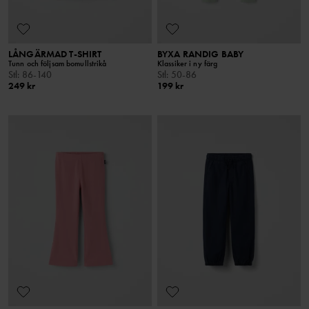
LÅNGÄRMAD T-SHIRT
BYXA RANDIG BABY
Tunn och följsam bomullstrikå
Klassiker i ny färg
Stl
:
86-140
Stl
:
50-86
249 kr
199 kr