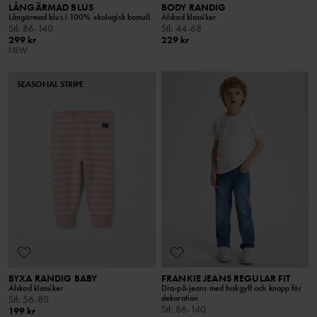
LÅNGÄRMAD BLUS
BODY RANDIG
Långärmad blus i 100% ekologisk bomull.
Älskad klassiker
Stl
:
86-140
Stl
:
44-68
299 kr
229 kr
NEW
SEASONAL STRIPE
BYXA RANDIG BABY
FRANKIE JEANS REGULAR FIT
Älskad klassiker
Dra-på-jeans med fuskgylf och knapp för
dekoration
Stl
:
56-80
Stl
:
86-140
199 kr