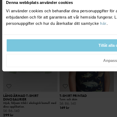
Stl
:
44-86
Denna webbplats använder cookies
Stl
:
44-68
199 kr
199 kr
Vi använder cookies och behandlar dina personuppgifter för a
erbjudanden och för att garantera att vår hemsida fungerar.
personuppgifter och hur du återkallar ditt samtycke
här
.
PO.P ON ADVENTURE
Tillåt alla
Anpass
LÅNGÄRMAD T-SHIRT
T-SHIRT PRINTAD
DINOSAURIER
Tunn och skön
Mjuk, följsam trikå i ekologisk bomull med
Stl
:
86-140
dino-applikation.
149 kr
Stl
:
86-140
299 kr