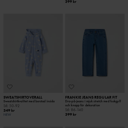
399 kr
SWEATSHIRTOVERALL
FRANKIE JEANS REGULAR FIT
Sweatshirtkvalitet med borstad insida
Dra-på-jeans i mjuk stretch med fuskgylf
och knapp för dekoration
Stl
:
50-92
Stl
:
86-140
349 kr
399 kr
NEW