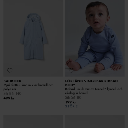
BADROCK
FÖRLÄNGNINGSBAR RIBBAD
BODY
Mjuk frotté i skön mix av bomull och
polyester
Ribbad i mjuk mix av Tencel™ lyocell och
ekologisk bomull
Stl
:
86-140
Stl
:
56-80
499 kr
199 kr
3 FÖR 2