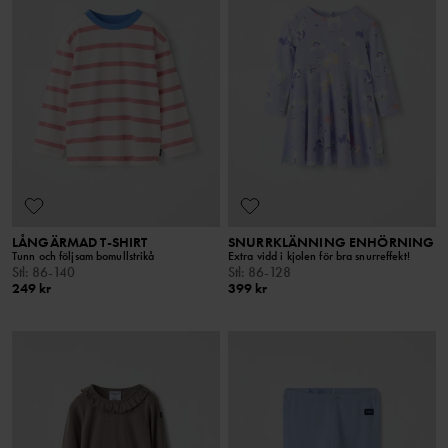
LÅNGÄRMAD T-SHIRT
SNURRKLÄNNING ENHÖRNING
Tunn och följsam bomullstrikå
Extra vidd i kjolen för bra snurreffekt!
Stl
:
86-140
Stl
:
86-128
249 kr
399 kr