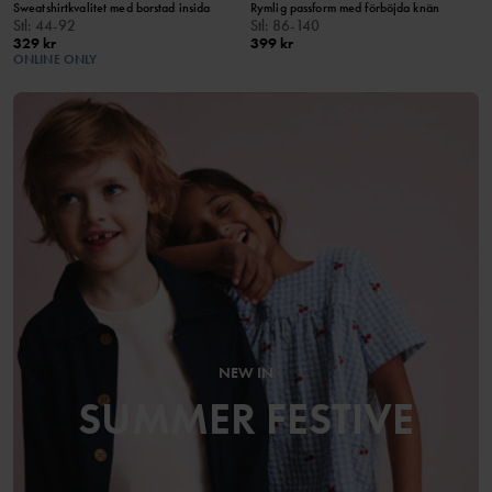
Sweatshirtkvalitet med borstad insida
Rymlig passform med förböjda knän
Stl
:
44-92
Stl
:
86-140
329 kr
399 kr
ONLINE ONLY
NEW IN
SUMMER FESTIVE