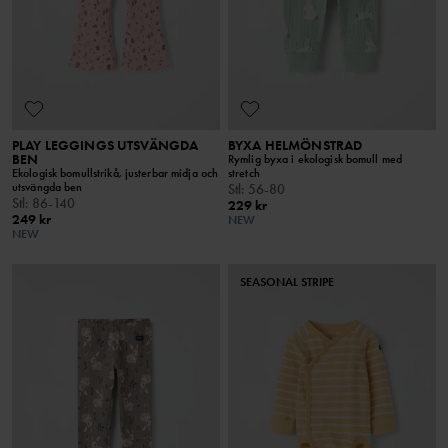
PLAY LEGGINGS UTSVÄNGDA
BYXA HELMÖNSTRAD
BEN
Rymlig byxa i ekologisk bomull med
Ekologisk bomullstrikå, justerbar midja och
stretch
utsvängda ben
Stl
:
56-80
Stl
:
86-140
229 kr
249 kr
NEW
NEW
SEASONAL STRIPE