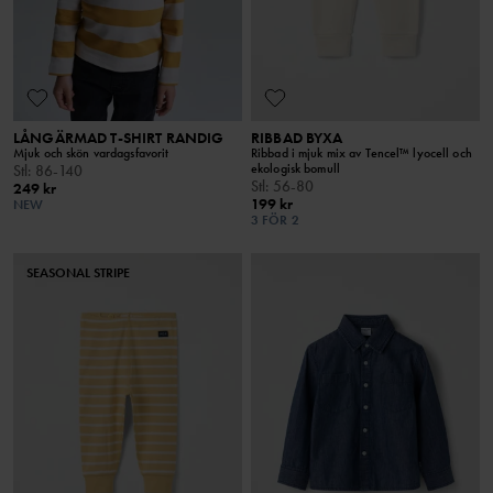
LÅNGÄRMAD T-SHIRT RANDIG
RIBBAD BYXA
Mjuk och skön vardagsfavorit
Ribbad i mjuk mix av Tencel™ lyocell och
ekologisk bomull
Stl
:
86-140
Stl
:
56-80
249 kr
199 kr
NEW
3 FÖR 2
SEASONAL STRIPE