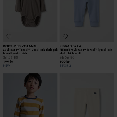
BODY MED VOLANG
RIBBAD BYXA
Mjuk mix av Tencel™ lyocell och ekologisk
Ribbad i mjuk mix av Tencel™ lyocell och
bomull med stretch
ekologisk bomull
Stl
:
56-80
Stl
:
56-80
199 kr
199 kr
NEW
3 FÖR 2