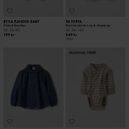
BYXA RANDIG BABY
SKJORTA
Älskad klassiker
Klassisk skjorta i mjuk chambray
Stl
:
56-80
Stl
:
86-140
199 kr
349 kr
NEW
SEASONAL STRIPE