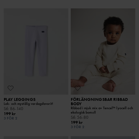
PLAY LEGGINGS
FÖRLÄNGNINGSBAR RIBBAD
BODY
Lek- och mystålig vardagsfavorit!
Ribbad i mjuk mix av Tencel™ lyocell och
Stl
:
86-140
ekologisk bomull
199 kr
Stl
:
56-80
3 FÖR 2
199 kr
3 FÖR 2