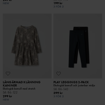
199 kr
NEW
3 FÖR 2
LÅNGÄRMAD KLÄNNING
PLAY LEGGINGS 2-PACK
KANINER
Ekologisk bomull och justerbar midja
Ekologisk bomull med stretch
Stl
:
86-140
Stl
:
86-122
399 kr
299 kr
3 FÖR 2
NEW