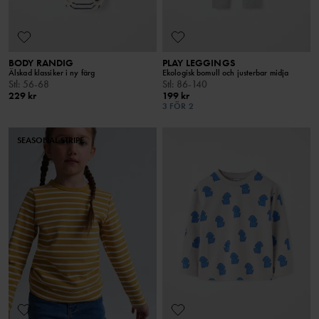
BODY RANDIG
PLAY LEGGINGS
Älskad klassiker i ny färg
Ekologisk bomull och justerbar midja
Stl
:
56-68
Stl
:
86-140
229 kr
199 kr
3 FÖR 2
SEASONAL STRIPE