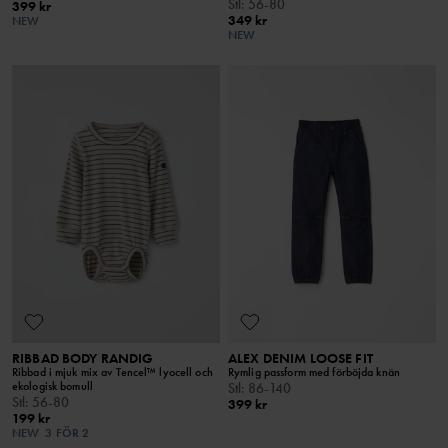
Stl
:
56-80
399 kr
349 kr
NEW
NEW
RIBBAD BODY RANDIG
ALEX DENIM LOOSE FIT
Ribbad i mjuk mix av Tencel™ lyocell och
Rymlig passform med förböjda knän
ekologisk bomull
Stl
:
86-140
Stl
:
56-80
399 kr
199 kr
NEW
3 FÖR 2