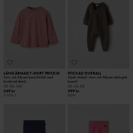
LÅNGÄRMAD T-SHIRT PRICKIG
STICKAD OVERALL
Tunn och följsam bomullstrikå med
Mjukt stickad i tunn och följsam ekologisk
broderad detalj
bomull
Stl
:
86-140
Stl
:
44-68
249 kr
399 kr
3 FÖR 2
NEW