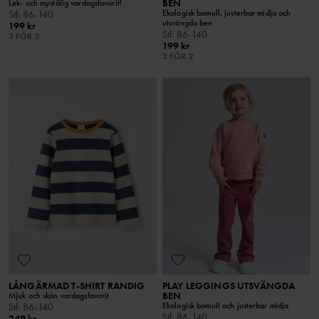
BEN
Lek- och mystålig vardagsfavorit!
Ekologisk bomull, justerbar midja och
Stl
:
86-140
utsvängda ben
199 kr
Stl
:
86-140
3 FÖR 2
199 kr
3 FÖR 2
LÅNGÄRMAD T-SHIRT RANDIG
PLAY LEGGINGS UTSVÄNGDA
BEN
Mjuk och skön vardagsfavorit
Ekologisk bomull och justerbar midja
Stl
:
86-140
Stl
:
86-140
249 kr