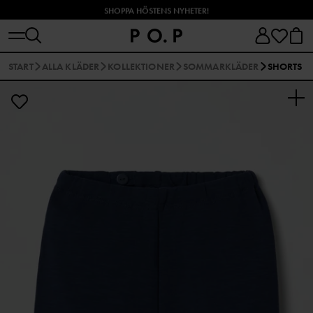
SHOPPA HÖSTENS NYHETER!
START
ALLA KLÄDER
KOLLEKTIONER
SOMMARKLÄDER
SHORTS