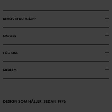
BEHÖVER DU HJÄLP?
KONTAKTA OSS
VANLIGA FRÅGOR
OM OSS
PRESENTKORTSALDO
KÖPVILLKOR
Om Polarn O. Pyret
FÖLJ OSS
INTEGRITETSPOLICY
COOKIEPOLICY
Vår historia
Facebook
Hitta våra butiker
MEDLEM
Instagram
Jobb
Medlemsförmåner
TikTok
Press
Medlemsvillkor
LinkedIn
Tillgänglighet för webbinnehåll
Bli medlem
DESIGN SOM HÅLLER, SEDAN 1976