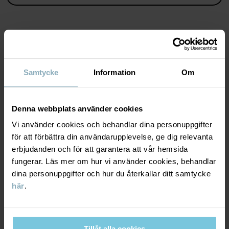
KEEP AWAY FROM FIRE
Artikelnummer
:
60602446
Tillverkningsland
:
Kina
MATERIAL & SKÖTSELRÅD
Fabrik
:
Qingdao Sino Textile Technique Co Ltd
Samtycke
Information
Om
Läs mer
HÅLLBARHET
Material
Denna webbplats använder cookies
LEVERANS & RETUR
Vi använder cookies och behandlar dina personuppgifter
100% Cotton Organic
för att förbättra din användarupplevelse, ge dig relevanta
erbjudanden och för att garantera att vår hemsida
Leverans & retur
Skötselråd
fungerar. Läs mer om hur vi använder cookies, behandlar
dina personuppgifter och hur du återkallar ditt samtycke
TVÄTT
här
.
Leverans
DU KANSKE OCKSÅ GILLAR
60°C maskintvätt varm
Vi erbjuder fri frakt över 699 kr och leveranstiden är 1–4 dagar. I
Ej blekning
kassan visas de tillgängliga leveransalternativ baserat på vilket
Tillåt alla cookies