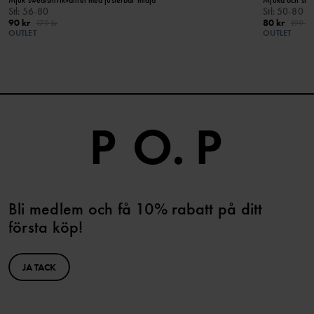
Mjuk sweatshirtkvalitet med justerbar midja
Mjuka och skön
Stl
:
56-80
Stl
:
50-80
90 kr
80 kr
179 kr
199 kr
OUTLET
OUTLET
Bli medlem och få 10% rabatt på ditt
första köp!
JA TACK