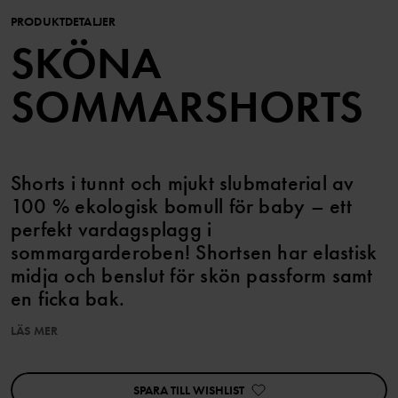
PRODUKTDETALJER
SKÖNA
SOMMARSHORTS
Shorts i tunnt och mjukt slubmaterial av
100 % ekologisk bomull för baby – ett
perfekt vardagsplagg i
sommargarderoben! Shortsen har elastisk
midja och benslut för skön passform samt
en ficka bak.
LÄS MER
Matcha med tillhörande skjorta.
Plagget går att syskonmatcha!
SPARA TILL WISHLIST
Produktsäkerhet: