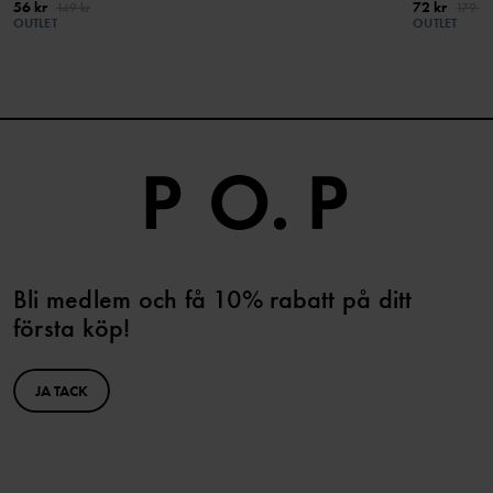
56 kr
72 kr
149 kr
179 kr
OUTLET
OUTLET
Bli medlem och få 10% rabatt på ditt
första köp!
JA TACK