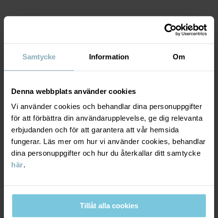
Artikelnummer
:
60602444
Tillverkningsland
:
Indien
MATERIAL & SKÖTSELRÅD
Fabrik
:
Fareast Fashions Gear
Samtycke
Information
Om
Läs mer
HÅLLBARHET
Material
Denna webbplats använder cookies
LEVERANS & RETUR
Vi använder cookies och behandlar dina personuppgifter
100% Cotton Organic
för att förbättra din användarupplevelse, ge dig relevanta
erbjudanden och för att garantera att vår hemsida
Leverans & retur
Skötselråd
fungerar. Läs mer om hur vi använder cookies, behandlar
dina personuppgifter och hur du återkallar ditt samtycke
TVÄTT
här
.
Leverans
DU KANSKE OCKSÅ GILLAR
40°C maskintvätt varm
Vi erbjuder fri frakt över 699 kr och leveranstiden är 1–4 dagar. I
Ej blekning
kassan visas de tillgängliga leveransalternativ baserat på vilket
Tillåt alla cookies
Ej torktumling
postnummer som ordern ska levereras till.