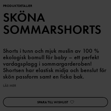
PRODUKTDETALJER
SKÖNA
SOMMARSHORTS
Shorts i tunn och mjuk muslin av 100 %
ekologisk bomull för baby – ett perfekt
vardagsplagg i sommargarderoben!
Shortsen har elastisk midja och benslut för
skön passform samt en ficka bak.
LÄS MER
Matcha med tillhörande body.
Plagget går att syskonmatcha!
SPARA TILL WISHLIST
Produktsäkerhet:
KEEP AWAY FROM FIRE