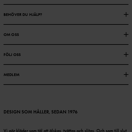
BEHÖVER DU HJÄLP?
KONTAKTA OSS
VANLIGA FRÅGOR
OM OSS
PRESENTKORTSALDO
KÖPVILLKOR
Om Polarn O. Pyret
FÖLJ OSS
INTEGRITETSPOLICY
COOKIEPOLICY
Vår historia
Facebook
Hitta våra butiker
MEDLEM
Instagram
Jobb
Medlemsförmåner
TikTok
Press
Medlemsvillkor
LinkedIn
Tillgänglighet för webbinnehåll
Bli medlem
DESIGN SOM HÅLLER, SEDAN 1976
Vi gör kläder som tål att älskas, tvättas och slitas. Och som till slut