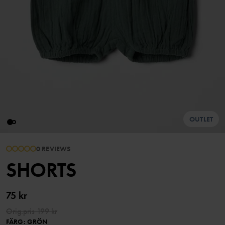
OUTLET
0 REVIEWS
SHORTS
75 kr
Orig.pris
199 kr
FÄRG
:
GRÖN