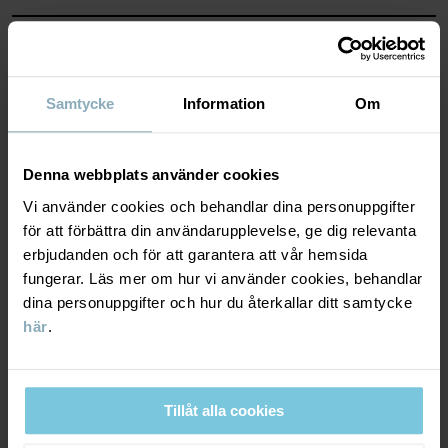
• Reglerbar midja med knapphålsresår
• Gylfen stängs med tryckknapp och dragkedja
MATERIAL & SKÖTSELRÅD
Artikelnummer
:
60602187
HÅLLBARHET
Samtycke
Information
Om
Material
Tillverkningsland
:
Bangladesh
Fabrik
:
Babylon Casual Wear Ltd
Läs mer
LEVERANS & RETUR
98% Cotton Organic
Denna webbplats använder cookies
2% Elastane
Vi använder cookies och behandlar dina personuppgifter
Leverans & retur
för att förbättra din användarupplevelse, ge dig relevanta
Skötselråd
erbjudanden och för att garantera att vår hemsida
fungerar. Läs mer om hur vi använder cookies, behandlar
Leverans
DU KANSKE OCKSÅ GILLAR
TVÄTT
dina personuppgifter och hur du återkallar ditt samtycke
här
.
40°C maskintvätt varm
Vi erbjuder fri frakt över 699 kr och leveranstiden är 1–4 dagar. I
Ej blekning
kassan visas de tillgängliga leveransalternativ baserat på vilket
postnummer som ordern ska levereras till.
Ej torktumling
Tillåt alla cookies
Strykning medeltemperatur