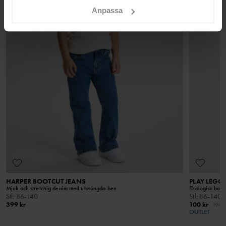
Ej kemtvätt
Anpassa
Retur
RÅD
Beställningar som gjorts på webbplatsen går att returnera i våra
fysiska butiker, eller skickas tillbaka till vårt lager. Returavgiften
I vår tvättguide hittar du information om hur du tvättar och tar
hand om dina plagg på bästa sätt.
för att returnera till vårt lager är 49 kr. För medlemmar som är VIP
ORGANIC COTTON
GOTS 
utgår ingen returavgift.
Ekologisk bomull är odlad utan användning av
Alla stadier
syntetiska bekämpnings- eller gödningsmedel. Den
LÄS MER
kontrollera
har därför en mindre inverkan på vår planet och på
slutliga pr
människorna som jobbar på odlingarna.
inverkan på
bomullen.
HARPER BOOTCUT JEANS
PLAY LEGG
Mjuk och stretchig denim med utsvängda ben
Ekologisk bomu
Stl
:
86-140
Stl
:
86-140
399 kr
100 kr
199 k
OUTLET