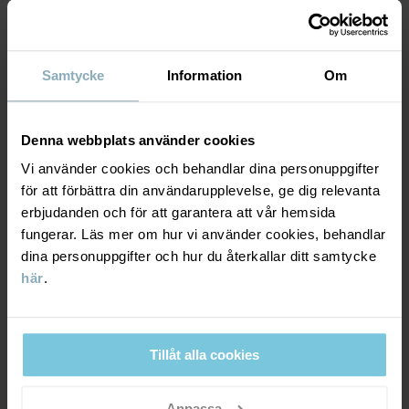
MATERIAL & SKÖTSELRÅD
HÅLLBARHET
Skötselråd
Samtycke
Information
Om
TVÄTT
LEVERANS & RETUR
40°C maskintvätt varm
Denna webbplats använder cookies
Ej blekning
Leverans & retur
Vi använder cookies och behandlar dina personuppgifter
för att förbättra din användarupplevelse, ge dig relevanta
Ej torktumling
erbjudanden och för att garantera att vår hemsida
Tål ej strykning
Leverans
fungerar. Läs mer om hur vi använder cookies, behandlar
DU KANSKE OCKSÅ GILLAR
Ej kemtvätt
dina personuppgifter och hur du återkallar ditt samtycke
PO.P WEATHER PRO®
Vi erbjuder fri frakt över 699 kr och leveranstiden är 1–4 dagar. I
här
.
kassan visas de tillgängliga leveransalternativ baserat på vilket
RÅD
postnummer som ordern ska levereras till.
I vår tvättguide hittar du information om hur du tvättar och tar
hand om dina plagg på bästa sätt.
Tillåt alla cookies
LÄS MER
Retur
Anpassa