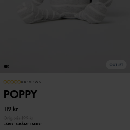
OUTLET
0 REVIEWS
POPPY
119 kr
Orig.pris
199 kr
FÄRG
:
GRÅMELANGE