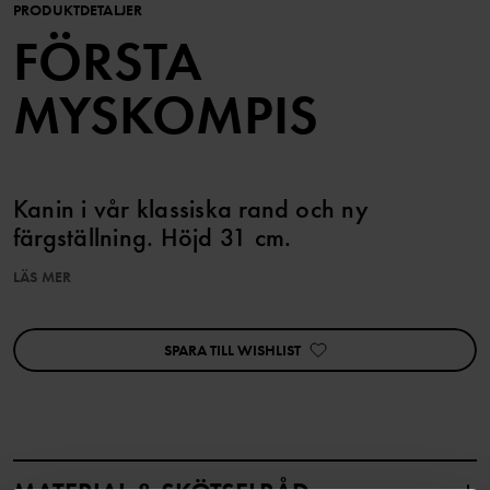
PRODUKTDETALJER
FÖRSTA
MYSKOMPIS
Kanin i vår klassiska rand och ny
färgställning. Höjd 31 cm.
LÄS MER
Artikelnummer
:
60361048
SPARA TILL WISHLIST
Tillverkningsland
:
Indien
Fabrik
:
Läs mer