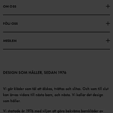
KONTAKTA OSS
VANLIGA FRÅGOR
OM OSS
PRESENTKORTSALDO
KÖPVILLKOR
Om Polarn O. Pyret
FÖLJ OSS
INTEGRITETSPOLICY
COOKIEPOLICY
Vår historia
Facebook
Hitta våra butiker
MEDLEM
Instagram
Jobb
Medlemsförmåner
TikTok
Press
Medlemsvillkor
LinkedIn
Tillgänglighet för webbinnehåll
Bli medlem
DESIGN SOM HÅLLER, SEDAN 1976
Vi gör kläder som tål att älskas, tvättas och slitas. Och som till slut
kan ärvas vidare till nästa barn, och nästa. Vi kallar det design
som håller.
Vi startade år 1976 med viljan att göra bekväma barnkläder av