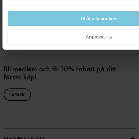
Tillåt alla cookies
Anpassa
Bli medlem och få 10% rabatt på ditt
första köp!
JA TACK
BEHÖVER DU HJÄLP?