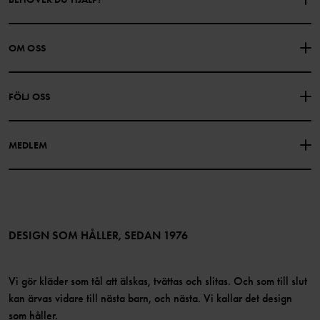
KONTAKTA OSS
VANLIGA FRÅGOR
OM OSS
PRESENTKORTSALDO
KÖPVILLKOR
Om Polarn O. Pyret
FÖLJ OSS
INTEGRITETSPOLICY
COOKIEPOLICY
Vår historia
Facebook
Hitta våra butiker
MEDLEM
Instagram
Jobb
Medlemsförmåner
TikTok
Press
Medlemsvillkor
LinkedIn
Tillgänglighet för webbinnehåll
Bli medlem
DESIGN SOM HÅLLER, SEDAN 1976
Vi gör kläder som tål att älskas, tvättas och slitas. Och som till slut
kan ärvas vidare till nästa barn, och nästa. Vi kallar det design
som håller.