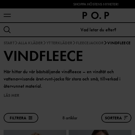
SHOPPA HÖSTENS NYHETER!
START
ALLA KLÄDER
YTTERKLÄDER
FLEECEJACKOR
VINDFLEECE
VINDFLEECE
Här hittar du vår bästsäljande vindfleece – en vindtät och
vattenavvisande året-runt-jacka för stora och små, tillverkad i
återvunnet material.
LÄS MER
FILTRERA
8 artiklar
SORTERA