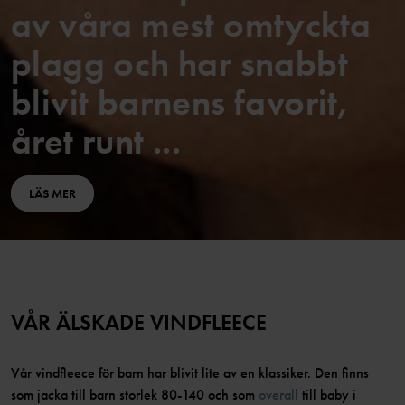
av våra mest omtyckta
plagg och har snabbt
blivit barnens favorit,
året runt ...
LÄS MER
VÅR ÄLSKADE VINDFLEECE
Vår vindfleece för barn har blivit lite av en klassiker. Den finns
som jacka till barn storlek 80-140 och som
overall
till baby i